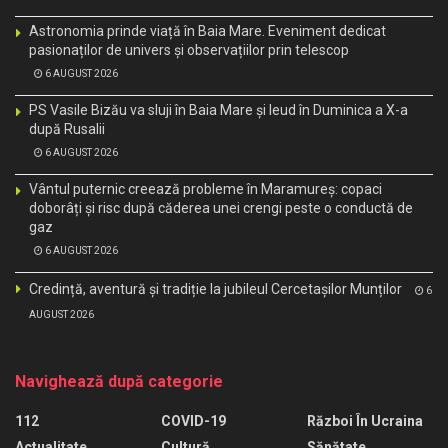
Astronomia prinde viață în Baia Mare. Eveniment dedicat
pasionaților de univers și observațiilor prin telescop
6 AUGUST 2026
PS Vasile Bizău va sluji în Baia Mare și Ieud în Duminica a X-a
după Rusalii
6 AUGUST 2026
Vântul puternic creează probleme în Maramureș: copaci
doborâți și risc după căderea unei crengi peste o conductă de
gaz
6 AUGUST 2026
Credință, aventură și tradiție la jubileul Cercetașilor Munților
6
AUGUST 2026
Navighează după categorie
112
COVID-19
Război În Ucraina
Actualitate
Cultură
Sănătate