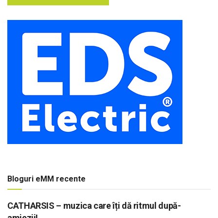
Bloguri eMM recente
CATHARSIS – muzica care îți dă ritmul după-
amiezii!