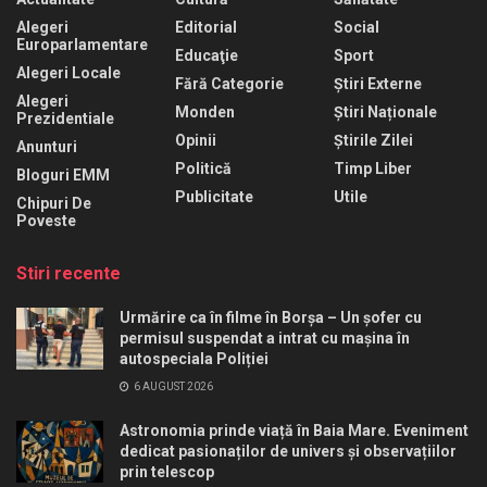
Alegeri
Editorial
Social
Europarlamentare
Educaţie
Sport
Alegeri Locale
Fără Categorie
Știri Externe
Alegeri
Monden
Știri Naționale
Prezidentiale
Opinii
Știrile Zilei
Anunturi
Politică
Timp Liber
Bloguri EMM
Publicitate
Utile
Chipuri De
Poveste
Stiri recente
Urmărire ca în filme în Borșa – Un șofer cu
permisul suspendat a intrat cu mașina în
autospeciala Poliției
6 AUGUST 2026
Astronomia prinde viață în Baia Mare. Eveniment
dedicat pasionaților de univers și observațiilor
prin telescop