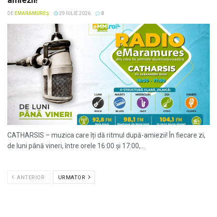
DE
EMARAMUREȘ
29 IULIE 2026
0
CATHARSIS – muzica care îți dă ritmul după-amiezii! În fiecare zi,
de luni până vineri, între orele 16:00 și 17:00,...
ANTERIOR
URMATOR