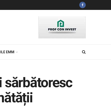
ILE EMM
ci sărbătoresc
nătății