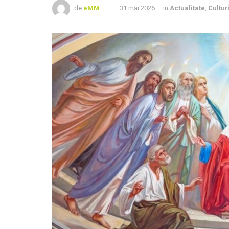
de
eMM
31 mai 2026
in
Actualitate
,
Cultur