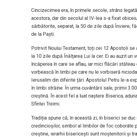
Cincizecimea era, în primele secole, strâns legată 
acestora, dar din secolul al IV-lea s-a fixat obice
sărbătorite, separat, la 50 de zile după Înviere, făc
de la Paști.
Potrivit Noului Testament, toți cei 12 Apostoli se 
la 10 zile după Înălțarea Lui la cer. Ei au auzit un 
încăperea în care se aflau, iar mici flăcări stătea
vorbească în limbi pe care nu le vorbiseră niciodată
Ierusalim din diferite țări. Apostolul Petru le-a ex
în limbi străine. În urma cuvântării sale, primii 
creștină. În acest fel a luat naștere Biserica, adu
Sfintei Treimi.
Tradiția spune că, în această zi, în biserici se du
credincioşilor, simbol al limbilor de foc coborâte p
creştine, ierarhii bisericeşti sunt moştenitorii şi t