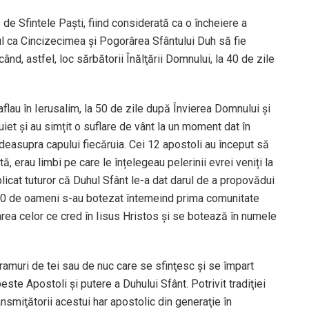
de Sfintele Paşti, fiind considerată ca o încheiere a
iul ca Cincizecimea şi Pogorârea Sfântului Duh să fie
ând, astfel, loc sărbătorii Înălţării Domnului, la 40 de zile
aflau în Ierusalim, la 50 de zile după Învierea Domnului și
vuiet și au simțit o suflare de vânt la un moment dat în
u deasupra capului fiecăruia. Cei 12 apostoli au început să
, erau limbi pe care le înțelegeau pelerinii evrei veniți la
plicat tuturor că Duhul Sfânt le-a dat darul de a propovădui
3.000 de oameni s-au botezat întemeind prima comunitate
narea celor ce cred în Iisus Hristos și se botează în numele
c ramuri de tei sau de nuc care se sfinţesc şi se împart
este Apostoli şi putere a Duhului Sfânt. Potrivit tradiţiei
ransmiţătorii acestui har apostolic din generaţie în