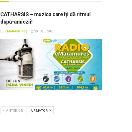
CATHARSIS – muzica care îți dă ritmul
după-amiezii!
DE
EMARAMUREȘ
29 IULIE 2026
ANTERIOR
URMATOR