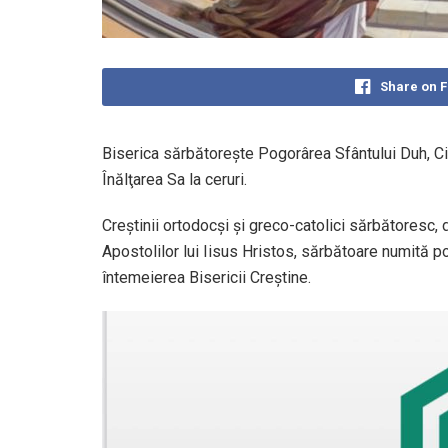
Share on 
Biserica sărbătoreşte Pogorârea Sfântului Duh, Ci
Înălţarea Sa la ceruri.
Creștinii ortodocși și greco-catolici sărbătoresc,
Apostolilor lui Iisus Hristos, sărbătoare numită p
întemeierea Bisericii Creştine.