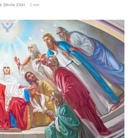
ă
,
Știrile Zilei
2 min