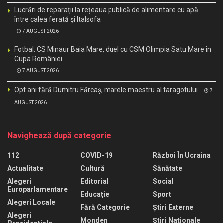
Lucrări de reparații la rețeaua publică de alimentare cu apă
între calea ferată și Italsofa
7 AUGUST 2026
Fotbal. CS Minaur Baia Mare, duel cu CSM Olimpia Satu Mare în
Cupa României
7 AUGUST 2026
Opt ani fără Dumitru Fărcaș, marele maestru al taragotului
7
AUGUST 2026
Navighează după categorie
112
COVID-19
Război În Ucraina
Actualitate
Cultură
Sănătate
Alegeri
Editorial
Social
Europarlamentare
Educaţie
Sport
Alegeri Locale
Fără Categorie
Știri Externe
Alegeri
Monden
Știri Naționale