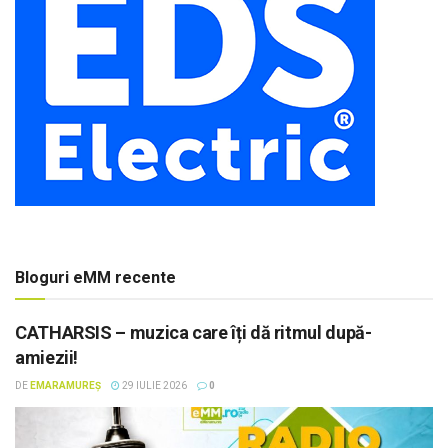
Bloguri eMM recente
CATHARSIS – muzica care îți dă ritmul după-
amiezii!
DE
EMARAMUREȘ
29 IULIE 2026
0