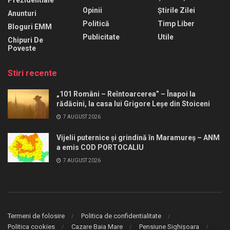
Prezidentiale
Opinii
Știrile Zilei
Anunturi
Politică
Timp Liber
Bloguri EMM
Publicitate
Utile
Chipuri De
Poveste
Stiri recente
„101 Români – Reîntoarcerea” – Înapoi la
rădăcini, la casa lui Grigore Leșe din Stoiceni
7 AUGUST 2026
Vijelii puternice și grindină în Maramureș – ANM
a emis COD PORTOCALIU
7 AUGUST 2026
Termeni de folosire
Politica de confidentialitate
Politica cookies
Cazare Baia Mare
Pensiune Sighișoara