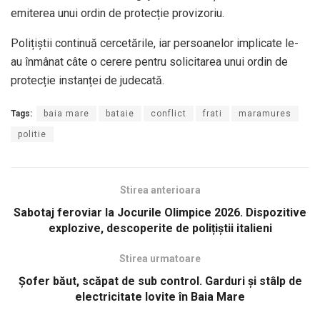
emiterea unui ordin de protecție provizoriu.
Polițiștii continuă cercetările, iar persoanelor implicate le-
au înmânat câte o cerere pentru solicitarea unui ordin de
protecție instanței de judecată.
Tags:
baia mare
bataie
conflict
frati
maramures
politie
Stirea anterioara
Sabotaj feroviar la Jocurile Olimpice 2026. Dispozitive
explozive, descoperite de polițiștii italieni
Stirea urmatoare
Șofer băut, scăpat de sub control. Garduri și stâlp de
electricitate lovite în Baia Mare