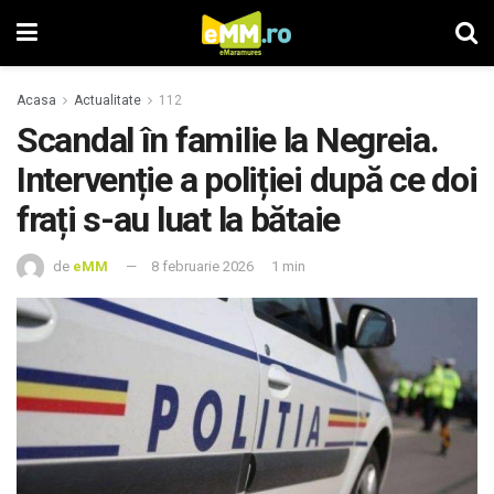
Acasa
Actualitate
112
Scandal în familie la Negreia.
Intervenție a poliției după ce doi
frați s-au luat la bătaie
de
eMM
8 februarie 2026
1 min