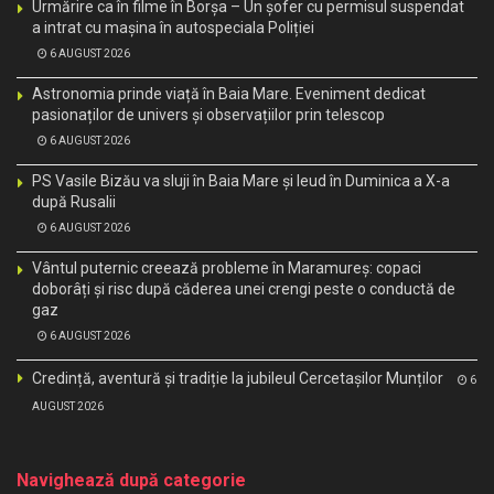
Urmărire ca în filme în Borșa – Un șofer cu permisul suspendat
a intrat cu mașina în autospeciala Poliției
6 AUGUST 2026
Astronomia prinde viață în Baia Mare. Eveniment dedicat
pasionaților de univers și observațiilor prin telescop
6 AUGUST 2026
PS Vasile Bizău va sluji în Baia Mare și Ieud în Duminica a X-a
după Rusalii
6 AUGUST 2026
Vântul puternic creează probleme în Maramureș: copaci
doborâți și risc după căderea unei crengi peste o conductă de
gaz
6 AUGUST 2026
Credință, aventură și tradiție la jubileul Cercetașilor Munților
6
AUGUST 2026
Navighează după categorie