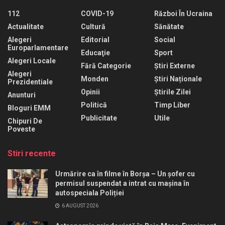
112
COVID-19
Război În Ucraina
Actualitate
Cultură
Sănătate
Alegeri
Editorial
Social
Europarlamentare
Educaţie
Sport
Alegeri Locale
Fără Categorie
Știri Externe
Alegeri
Monden
Știri Naționale
Prezidentiale
Opinii
Știrile Zilei
Anunturi
Politică
Timp Liber
Bloguri EMM
Publicitate
Utile
Chipuri De
Poveste
Stiri recente
Urmărire ca în filme în Borșa – Un șofer cu
permisul suspendat a intrat cu mașina în
autospeciala Poliției
6 AUGUST 2026