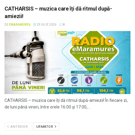
CATHARSIS – muzica care îți dă ritmul după-
amiezii!
DE
EMARAMUREȘ
29 IULIE 2026
0
CATHARSIS – muzica care îți dă ritmul după-amiezii! În fiecare zi,
de luni până vineri, între orele 16:00 și 17:00,...
ANTERIOR
URMATOR