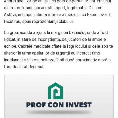
Andrei avea 23 de ani şi juca polo de peste 15 ani. Era unul
dintre profesioniştii acestui sport, legitimat la Dinamo.
Astăzi, în timpul ultimei reprize a meciului cu Rapid i s-ar fi
făcut rău, spun reprezentanţii clubului.
Cu greu, acesta a ajuns la marginea bazinului, unde a fost
ridicat, în stare de inconștiență, de jucători de la ambele
echipe. Cadrele medicale aflate la fața locului și cele sosite
ulterior în urma apelurilor de urgență au încercat timp
îndelungat să-l resusciteze, însă după aproximativ o oră a
fost declarat decesul.