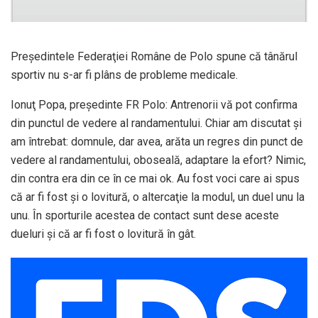
Preşedintele Federaţiei Române de Polo spune că tânărul
sportiv nu s-ar fi plâns de probleme medicale.
Ionuţ Popa, preşedinte FR Polo: Antrenorii vă pot confirma
din punctul de vedere al randamentului. Chiar am discutat şi
am întrebat: domnule, dar avea, arăta un regres din punct de
vedere al randamentului, oboseală, adaptare la efort? Nimic,
din contra era din ce în ce mai ok. Au fost voci care ai spus
că ar fi fost şi o lovitură, o altercaţie la modul, un duel unu la
unu. În sporturile acestea de contact sunt dese aceste
dueluri şi că ar fi fost o lovitură în gât.