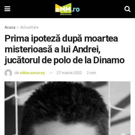
Acasa
Actualitate
Prima ipoteză după moartea
misterioasă a lui Andrei,
jucătorul de polo de la Dinamo
de
eMaramureș
27 martie 2022
2 min