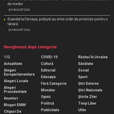
de medici
9 AUGUST 2026
Scandal la Fărcașa, polițiștii au emis ordin de protecție pentru o
tânără
9 AUGUST 2026
Navighează după categorie
112
COVID-19
Război În Ucraina
Actualitate
Cultură
Sănătate
Alegeri
Editorial
Social
Europarlamentare
Educaţie
Sport
Alegeri Locale
Fără Categorie
Știri Externe
Alegeri
Monden
Știri Naționale
Prezidentiale
Opinii
Știrile Zilei
Anunturi
Politică
Timp Liber
Bloguri EMM
Publicitate
Utile
Chipuri De