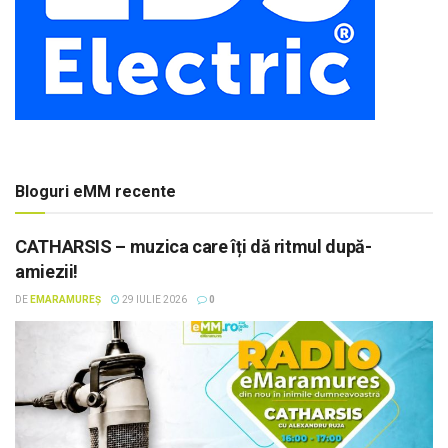
Bloguri eMM recente
CATHARSIS – muzica care îți dă ritmul după-
amiezii!
DE
EMARAMUREȘ
29 IULIE 2026
0