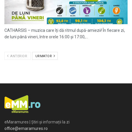
CATHARSIS – muzica care îți dă ritmul după-amiezii! În fiecare zi,
de luni până vineri, între orele 16:00 și 17:00,...
ANTERIOR
URMATOR
eMaramures | Știri și informații la zi
office@emaramures.ro