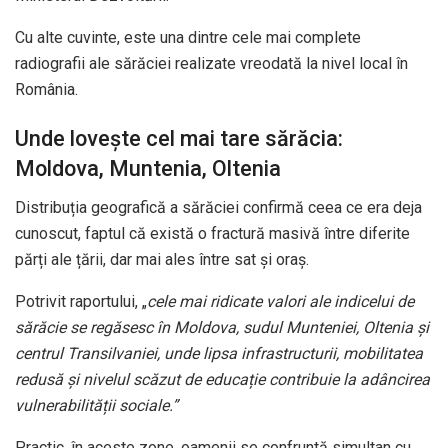
Cu alte cuvinte, este una dintre cele mai complete
radiografii ale sărăciei realizate vreodată la nivel local în
România.
Unde lovește cel mai tare sărăcia:
Moldova, Muntenia, Oltenia
Distribuția geografică a sărăciei confirmă ceea ce era deja
cunoscut, faptul că există o fractură masivă între diferite
părți ale țării, dar mai ales între sat și oraș.
Potrivit raportului, „
cele mai ridicate valori ale indicelui de
sărăcie se regăsesc în Moldova, sudul Munteniei, Oltenia și
centrul Transilvaniei, unde lipsa infrastructurii, mobilitatea
redusă și nivelul scăzut de educație contribuie la adâncirea
vulnerabilității sociale.”
Practic, în aceste zone, oamenii se confruntă simultan cu