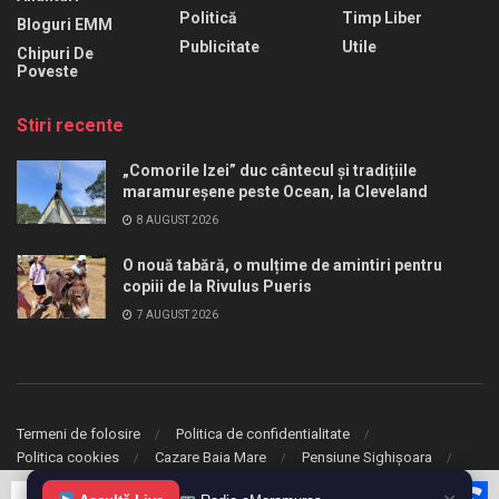
Politică
Timp Liber
Bloguri EMM
Publicitate
Utile
Chipuri De
Poveste
Stiri recente
„Comorile Izei” duc cântecul și tradițiile
maramureșene peste Ocean, la Cleveland
8 AUGUST 2026
O nouă tabără, o mulțime de amintiri pentru
copiii de la Rivulus Pueris
7 AUGUST 2026
Termeni de folosire
Politica de confidentialitate
Politica cookies
Cazare Baia Mare
Pensiune Sighișoara