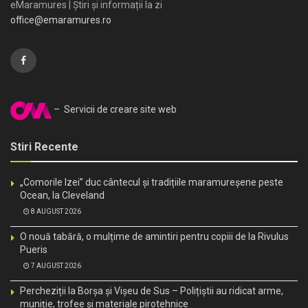
eMaramures | Știri și informații la zi
office@emaramures.ro
– Servicii de creare site web
Stiri Recente
„Comorile Izei” duc cântecul și tradițiile maramureșene peste
Ocean, la Cleveland
8 AUGUST 2026
O nouă tabără, o mulțime de amintiri pentru copiii de la Rivulus
Pueris
7 AUGUST 2026
Percheziții la Borșa și Vișeu de Sus – Polițiștii au ridicat arme,
muniție, trofee și materiale pirotehnice