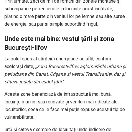
Prin urmare, zeci de mii de români din zonele montane și
subcarpatice petrec iernile în locuințe prost încălzite,
plătind o mare parte din venitul lor pe lemne sau alte surse
de energie, sau pur și simplu suportând frigul.
Unde este mai bine: vestul țării și zona
București-Ilfov
La polul opus al sărăciei energetice se află, conform
acelorași date, „
zona București-Ilfov, aglomerările urbane și
periurbane din Banat, Crișana și vestul Transilvaniei, dar și
câteva județe din sudul țării.
”
Aceste zone beneficiază de infrastructură mai bună,
locuințe mai noi sau renovate și venituri mai ridicate ale
locuitorilor, ceea ce le face mai puțin expuse acestui tip de
vulnerabilitate.
Iată și câteva exemple de localități unde indicele de