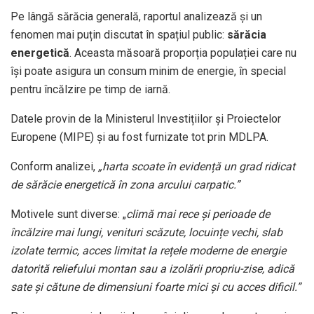
Pe lângă sărăcia generală, raportul analizează și un
fenomen mai puțin discutat în spațiul public:
sărăcia
energetică
. Aceasta măsoară proporția populației care nu
își poate asigura un consum minim de energie, în special
pentru încălzire pe timp de iarnă.
Datele provin de la Ministerul Investițiilor și Proiectelor
Europene (MIPE) și au fost furnizate tot prin MDLPA.
Conform analizei,
„harta scoate în evidență un grad ridicat
de sărăcie energetică în zona arcului carpatic.”
Motivele sunt diverse: „
climă mai rece și perioade de
încălzire mai lungi, venituri scăzute, locuințe vechi, slab
izolate termic, acces limitat la rețele moderne de energie
datorită reliefului montan sau a izolării propriu-zise, adică
sate și cătune de dimensiuni foarte mici și cu acces dificil.”