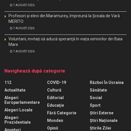
7 AUGUST 2026
Profesori și elevi din Maramureș, împreună la Școala de Vară
MERITO
7 AUGUST 2026
Voluntarii, invitați să aducă speranță în viața seniorilor din Baia
Mare
7 AUGUST 2026
Navighează după categorie
112
COVID-19
Război În Ucraina
Actualitate
Cultură
Sănătate
Alegeri
Editorial
Social
Europarlamentare
Educaţie
Sport
Alegeri Locale
Fără Categorie
Știri Externe
Alegeri
Monden
Știri Naționale
Prezidentiale
Opinii
Știrile Zilei
Anunturi