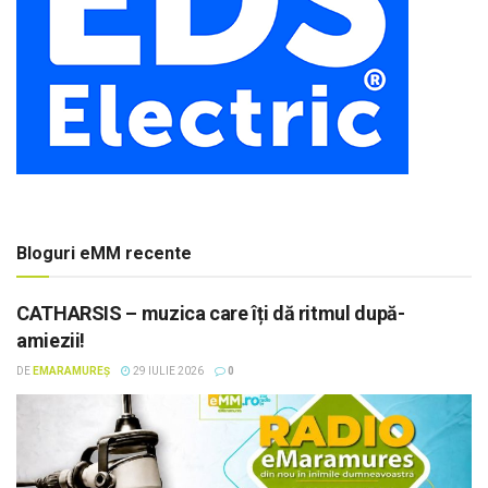
Bloguri eMM recente
CATHARSIS – muzica care îți dă ritmul după-
amiezii!
DE
EMARAMUREȘ
29 IULIE 2026
0