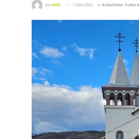
de
eMM
7 iulie 2026
in
Actualitate
,
Cultură