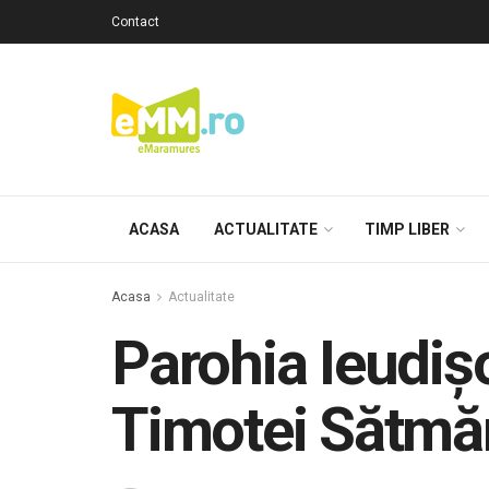
Contact
ACASA
ACTUALITATE
TIMP LIBER
Acasa
Actualitate
Parohia Ieudișo
Timotei Sătmăr