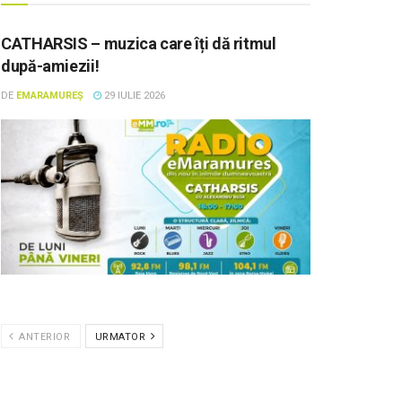
CATHARSIS – muzica care îți dă ritmul
după-amiezii!
DE
EMARAMUREȘ
29 IULIE 2026
ANTERIOR
URMATOR