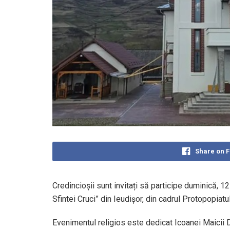
Share on 
Credincioșii sunt invitați să participe duminică, 1
Sfintei Cruci” din Ieudișor, din cadrul Protopopiat
Evenimentul religios este dedicat Icoanei Maicii D