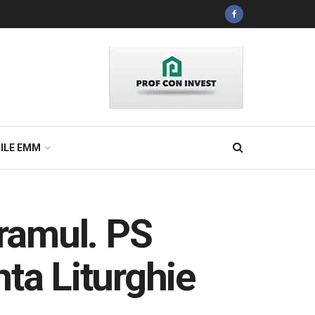
ILE EMM
hramul. PS
ta Liturghie