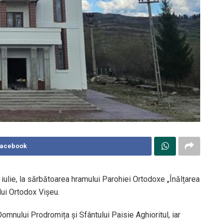
Facebook
2 iulie, la sărbătoarea hramului Parohiei Ortodoxe „Înălțarea
ului Ortodox Vișeu.
omnului Prodromița și Sfântului Paisie Aghioritul, iar