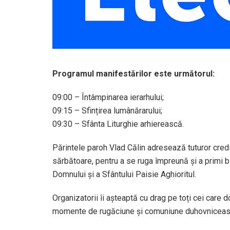
Programul manifestărilor este următorul:
09:00 – Întâmpinarea ierarhului;
09:15 – Sfințirea lumânărarului;
09:30 – Sfânta Liturghie arhierească.
Părintele paroh Vlad Călin adresează tuturor credin
sărbătoare, pentru a se ruga împreună și a primi 
Domnului și a Sfântului Paisie Aghioritul.
Organizatorii îi așteaptă cu drag pe toți cei care 
momente de rugăciune și comuniune duhovniceas