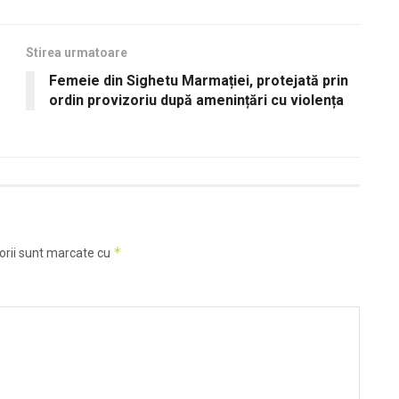
Stirea urmatoare
Femeie din Sighetu Marmației, protejată prin
ordin provizoriu după amenințări cu violența
*
orii sunt marcate cu