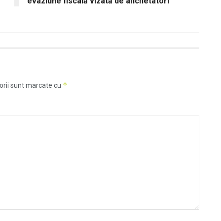
evaziune fiscală vizată de anchetatori
*
orii sunt marcate cu