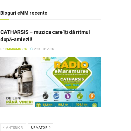
Bloguri eMM recente
CATHARSIS – muzica care îți dă ritmul
după-amiezii!
DE
EMARAMUREȘ
29 IULIE 2026
ANTERIOR
URMATOR