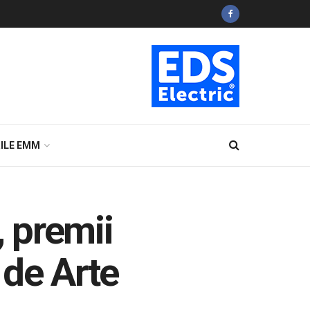
ILE EMM
, premii
 de Arte