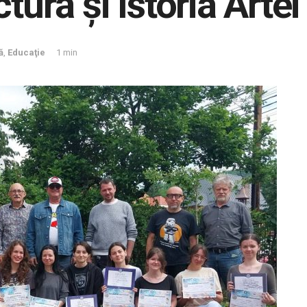
tură și Istoria Artei
ă
,
Educaţie
1 min