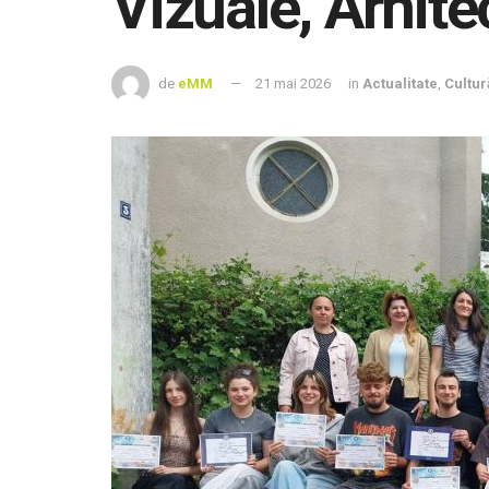
Vizuale, Arhitec
de
eMM
21 mai 2026
in
Actualitate
,
Cultur