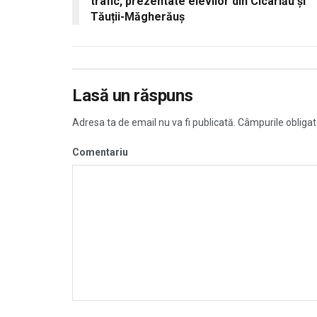
trafic, prezentate elevilor din Cicârlău și
Tăuții-Măgherăuș
Lasă un răspuns
Adresa ta de email nu va fi publicată.
Câmpurile obligat
Comentariu