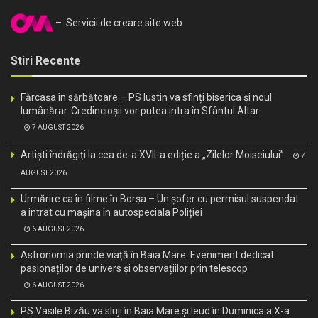
– Servicii de creare site web
Stiri Recente
Fărcașa în sărbătoare – PS Iustin va sfinți biserica și noul
lumânărar. Credincioșii vor putea intra în Sfântul Altar
7 AUGUST 2026
Artiști îndrăgiți la cea de-a XVII-a ediție a „Zilelor Moiseiului”
7
AUGUST 2026
Urmărire ca în filme în Borșa – Un șofer cu permisul suspendat
a intrat cu mașina în autospeciala Poliției
6 AUGUST 2026
Astronomia prinde viață în Baia Mare. Eveniment dedicat
pasionaților de univers și observațiilor prin telescop
6 AUGUST 2026
PS Vasile Bizău va sluji în Baia Mare și Ieud în Duminica a X-a