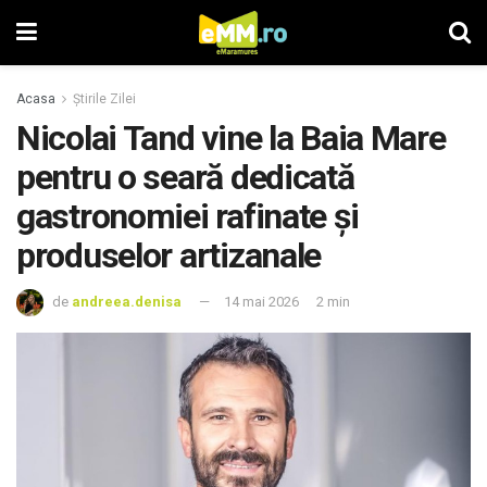
Acasa
Știrile Zilei
Nicolai Tand vine la Baia Mare
pentru o seară dedicată
gastronomiei rafinate și
produselor artizanale
de
andreea.denisa
14 mai 2026
2 min