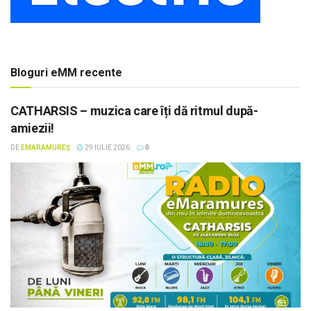
Bloguri eMM recente
CATHARSIS – muzica care îți dă ritmul după-
amiezii!
DE
EMARAMUREȘ
29 IULIE 2026
0