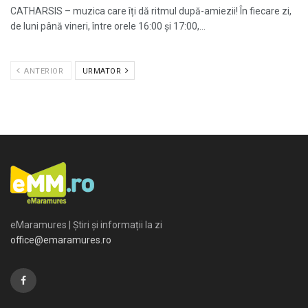
CATHARSIS – muzica care îți dă ritmul după-amiezii! În fiecare zi,
de luni până vineri, între orele 16:00 și 17:00,...
ANTERIOR
URMATOR
eMaramures | Știri și informații la zi
office@emaramures.ro