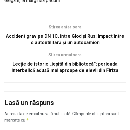
elegant, la marginea pădurii.
Stirea anterioara
Accident grav pe DN 1C, între Glod și Rus: impact între
o autoutilitară și un autocamion
Stirea urmatoare
Lecție de istorie „ieșită din bibliotecă”: perioada
interbelică adusă mai aproape de elevii din Firiza
Lasă un răspuns
Adresa ta de email nu va fi publicată.
Câmpurile obligatorii sunt
*
marcate cu