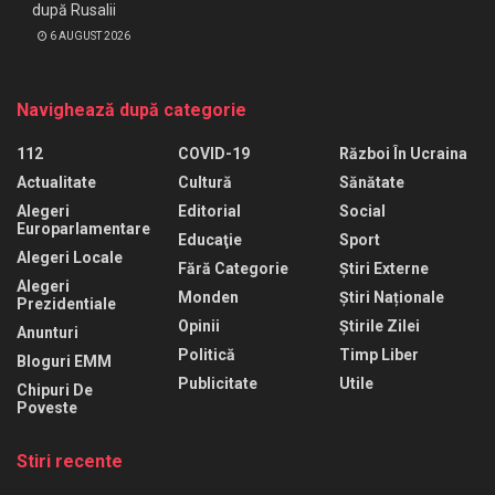
după Rusalii
6 AUGUST 2026
Navighează după categorie
112
COVID-19
Război În Ucraina
Actualitate
Cultură
Sănătate
Alegeri
Editorial
Social
Europarlamentare
Educaţie
Sport
Alegeri Locale
Fără Categorie
Știri Externe
Alegeri
Monden
Știri Naționale
Prezidentiale
Opinii
Știrile Zilei
Anunturi
Politică
Timp Liber
Bloguri EMM
Publicitate
Utile
Chipuri De
Poveste
Stiri recente