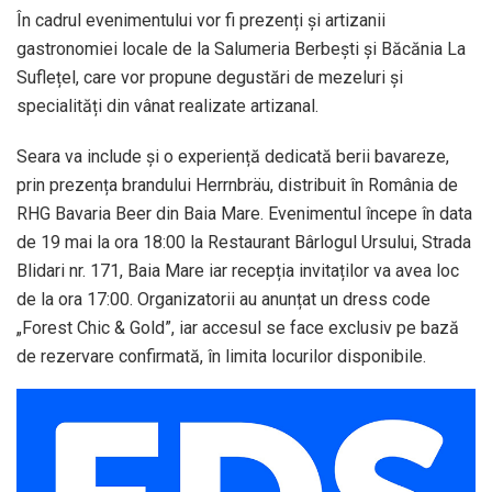
În cadrul evenimentului vor fi prezenți și artizanii
gastronomiei locale de la
Salumeria Berbești
și
Băcănia La
Suflețel
, care vor propune degustări de mezeluri și
specialități din vânat realizate artizanal.
Seara va include și o experiență dedicată berii bavareze,
prin prezența brandului
Herrnbräu
, distribuit în România de
RHG Bavaria Beer din Baia Mare. Evenimentul începe în data
de 19 mai la ora 18:00 la Restaurant Bârlogul Ursului, Strada
Blidari nr. 171, Baia Mare iar recepția invitaților va avea loc
de la ora 17:00. Organizatorii au anunțat un dress code
„Forest Chic & Gold”, iar accesul se face exclusiv pe bază
de rezervare confirmată, în limita locurilor disponibile.