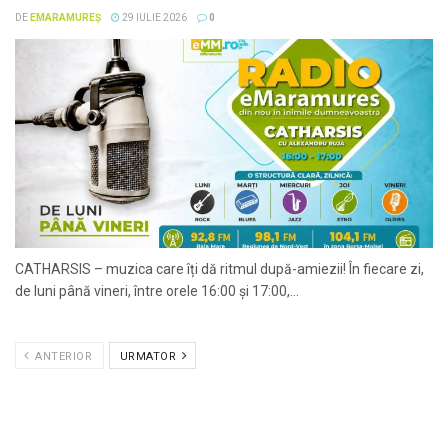
DE
EMARAMUREȘ
29 IULIE 2026
0
CATHARSIS – muzica care îți dă ritmul după-amiezii! În fiecare zi,
de luni până vineri, între orele 16:00 și 17:00,...
ANTERIOR
URMATOR