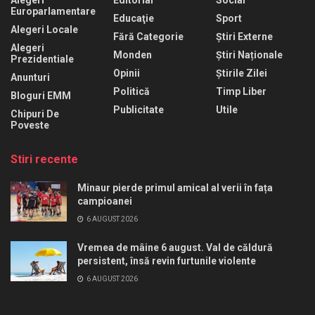
Europarlamentare
Educaţie
Sport
Alegeri Locale
Fără Categorie
Știri Externe
Alegeri
Monden
Știri Naționale
Prezidentiale
Opinii
Știrile Zilei
Anunturi
Politică
Timp Liber
Bloguri EMM
Publicitate
Utile
Chipuri De
Poveste
Stiri recente
Minaur pierde primul amical al verii în fața
campioanei
6 AUGUST 2026
Vremea de mâine 6 august. Val de căldură
persistent, însă revin furtunile violente
6 AUGUST 2026