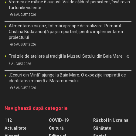
Vremea de mâine 6 august. Val de căldură persistent, însă revin
furtunile violente
6 AUGUST 2026
Alimentarea cu gaz, tot mai aproape de realizare. Primarul
Cristina Buda anunță pași importanți pentru implementarea
proiectului
6 AUGUST 2026
Trei zile de ateliere și tradiții la Muzeul Satului din Baia Mare
5 AUGUST 2026
„Ecouri din Mină” ajunge la Baia Mare. O expoziție inspirată de
identitatea minieră a Maramureșului
5 AUGUST 2026
Navighează după categorie
112
COVID-19
Război În Ucraina
Actualitate
Cultură
Sănătate
Alegeri
Editorial
Social