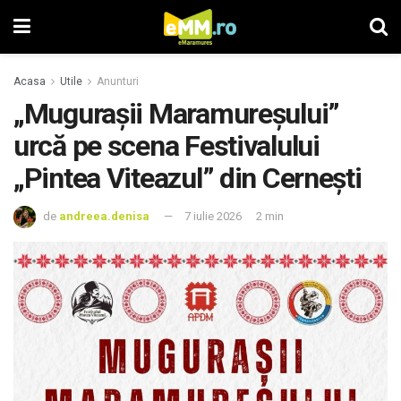
Acasa
Utile
Anunturi
„Mugurașii Maramureșului”
urcă pe scena Festivalului
„Pintea Viteazul” din Cernești
de
andreea.denisa
7 iulie 2026
2 min