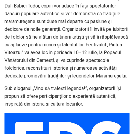
Duli Babici Tudor, copiii vor aduce în fața spectatorilor
dansuri populare autentice și vor demonstra că tradițiile
maramureșene sunt duse mai departe cu pasiune și
dedicare de noile generații. Organizatorii îi invită pe iubitorii
de folclor să fie alături de tinerii artiști și să îi răsplătească
cu aplauze pentru munca și talentul lor. Festivalul „Pintea
Viteazul” va avea loc în perioada 10–12 iulie, la Popasul
Vânătorului din Cernești, și va cuprinde spectacole
folclorice, reconstituiri istorice și numeroase activități
dedicate promovării tradițiilor și legendelor Maramureșului.
Sub sloganul „Vino să trăiești legenda!”, organizatorii își
propun să ofere participanților o experiență autentică,
inspirată din istoria și cultura locurilor.