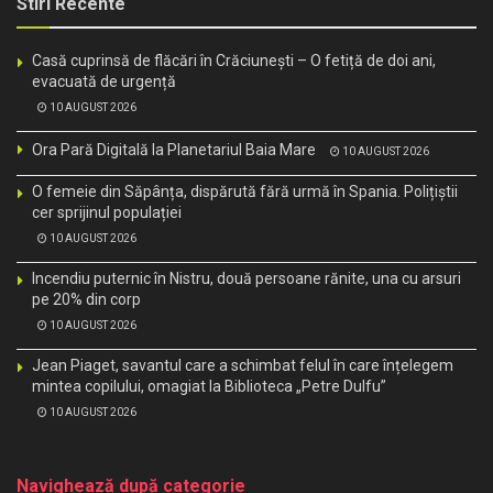
Stiri Recente
Casă cuprinsă de flăcări în Crăciunești – O fetiță de doi ani,
evacuată de urgență
10 AUGUST 2026
Ora Pară Digitală la Planetariul Baia Mare
10 AUGUST 2026
O femeie din Săpânța, dispărută fără urmă în Spania. Polițiștii
cer sprijinul populației
10 AUGUST 2026
Incendiu puternic în Nistru, două persoane rănite, una cu arsuri
pe 20% din corp
10 AUGUST 2026
Jean Piaget, savantul care a schimbat felul în care înțelegem
mintea copilului, omagiat la Biblioteca „Petre Dulfu”
10 AUGUST 2026
Navighează după categorie