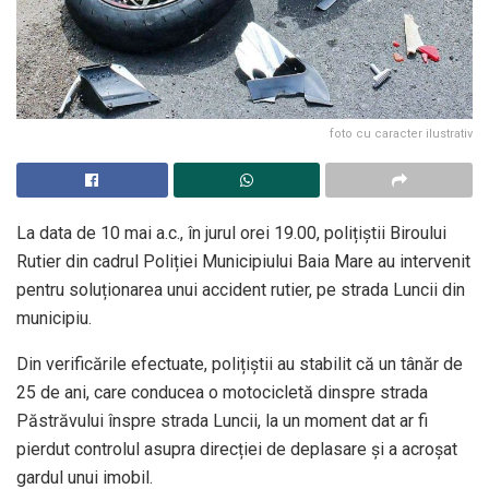
foto cu caracter ilustrativ
La data de 10 mai a.c., în jurul orei 19.00, polițiștii Biroului
Rutier din cadrul Poliției Municipiului Baia Mare au intervenit
pentru soluționarea unui accident rutier, pe strada Luncii din
municipiu.
Din verificările efectuate, polițiștii au stabilit că un tânăr de
25 de ani, care conducea o motocicletă dinspre strada
Păstrăvului înspre strada Luncii, la un moment dat ar fi
pierdut controlul asupra direcției de deplasare și a acroșat
gardul unui imobil.