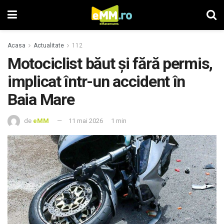
Acasa
Actualitate
112
Motociclist băut și fără permis,
implicat într-un accident în
Baia Mare
de
eMM
11 mai 2026
1 min