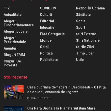
112
COVID-19
Război În Ucraina
Actualitate
Cultură
Sănătate
Alegeri
Editorial
Social
Europarlamentare
Educaţie
Sport
Alegeri Locale
Fără Categorie
Știri Externe
Alegeri
Monden
Știri Naționale
Prezidentiale
Opinii
Știrile Zilei
Anunturi
Politică
Timp Liber
Bloguri EMM
Publicitate
Utile
Chipuri De
Poveste
Stiri recente
Casă cuprinsă de flăcări în Crăciunești – O fetiță
de doi ani, evacuată de urgență
10 AUGUST 2026
Ora Pară Digitală la Planetariul Baia Mare