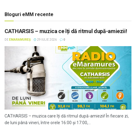
Bloguri eMM recente
CATHARSIS – muzica ce îți dă ritmul după-amiezii!
DE
EMARAMUREȘ
29 IULIE 2026
0
CATHARSIS – muzica care îți dă ritmul după-amiezii! În fiecare zi,
de luni până vineri, între orele 16:00 și 17:00,...