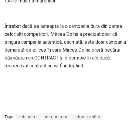
foarte mult băimărenilor.”
Întrebat dacă se așteaptă la o campanie dură din partea
celorlalți competitori, Mircea Dolha a precizat doar că
singura campania autentică, asumată, este doar campania
demarată de el, cea în care Mircea Dolha oferă fiecărui
băimărean un CONTRACT și o demisie în alb dacă
respectivul contract nu va fi îndeplinit.
Tags:
baia mare
maramures
mircea dolha