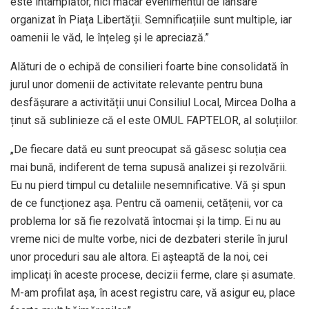
este întâmplător, nici măcar evenimentul de lansare
organizat în Piața Libertății. Semnificațiile sunt multiple, iar
oamenii le văd, le înțeleg și le apreciază.”
Alături de o echipă de consilieri foarte bine consolidată în
jurul unor domenii de activitate relevante pentru buna
desfășurare a activității unui Consiliul Local, Mircea Dolha a
ținut să sublinieze că el este OMUL FAPTELOR, al soluțiilor.
„De fiecare dată eu sunt preocupat să găsesc soluția cea
mai bună, indiferent de tema supusă analizei și rezolvării.
Eu nu pierd timpul cu detaliile nesemnificative. Vă și spun
de ce funcționez așa. Pentru că oamenii, cetățenii, vor ca
problema lor să fie rezolvată întocmai și la timp. Ei nu au
vreme nici de multe vorbe, nici de dezbateri sterile în jurul
unor proceduri sau ale altora. Ei așteaptă de la noi, cei
implicați în aceste procese, decizii ferme, clare și asumate.
M-am profilat așa, în acest registru care, vă asigur eu, place