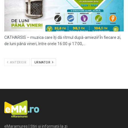
CATHARSIS – muzica care îți dă ritmul după-amiezii! În fiecare zi,
de luni până vineri, între orele 16:00 și 17:00,...
ANTERIOR
URMATOR
eMaramures | Știri și informații la zi