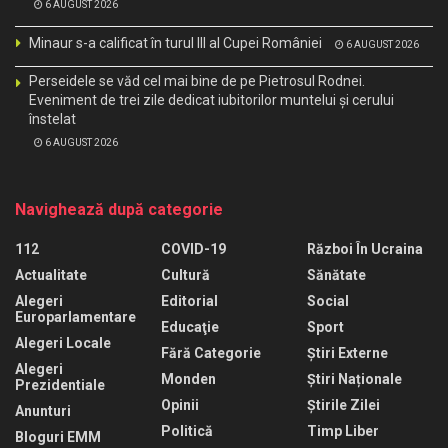
6 AUGUST 2026
Minaur s-a calificat în turul III al Cupei României
6 AUGUST 2026
Perseidele se văd cel mai bine de pe Pietrosul Rodnei.
Eveniment de trei zile dedicat iubitorilor muntelui și cerului
înstelat
6 AUGUST 2026
Navighează după categorie
112
COVID-19
Război În Ucraina
Actualitate
Cultură
Sănătate
Alegeri
Editorial
Social
Europarlamentare
Educaţie
Sport
Alegeri Locale
Fără Categorie
Știri Externe
Alegeri
Monden
Știri Naționale
Prezidentiale
Opinii
Știrile Zilei
Anunturi
Politică
Timp Liber
Bloguri EMM