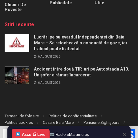
Publicitate
Utile
Chipuri De
Poveste
Stiri recente
Lucrări pe bulevardul Independenței din Baia
Mare – Se relochează o conductă de gaze, iar
traficul poate fi afectat
6 AUGUST 2026
Accident între două TIR-uri pe Autostrada A10.
Un șofer a rămas încarcerat
6 AUGUST 2026
Termeni de folosire
Politica de confidentialitate
Politica cookies
Cazare Baia Mare
Pensiune Sighișoara
✕
© 2020 eMaramures. Toate drepturile rezervate.
Ascultă Live
Radio eMaramureș