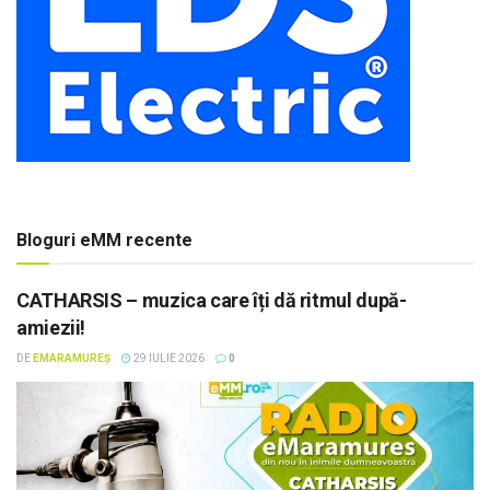
Bloguri eMM recente
CATHARSIS – muzica care îți dă ritmul după-
amiezii!
DE
EMARAMUREȘ
29 IULIE 2026
0