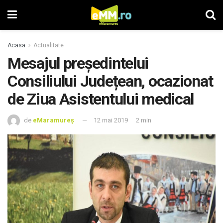
Acasa
Actualitate
Mesajul președintelui
Consiliului Județean, ocazionat
de Ziua Asistentului medical
de
eMaramureș
12 mai 2019
2 min