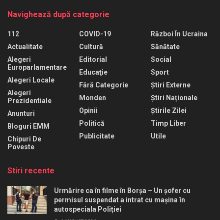
Navighează după categorie
112
COVID-19
Război În Ucraina
Actualitate
Cultură
Sănătate
Alegeri
Editorial
Social
Europarlamentare
Educaţie
Sport
Alegeri Locale
Fără Categorie
Știri Externe
Alegeri
Monden
Știri Naționale
Prezidentiale
Opinii
Știrile Zilei
Anunturi
Politică
Timp Liber
Bloguri EMM
Publicitate
Utile
Chipuri De
Poveste
Stiri recente
Urmărire ca în filme în Borșa – Un șofer cu
permisul suspendat a intrat cu mașina în
autospeciala Poliției