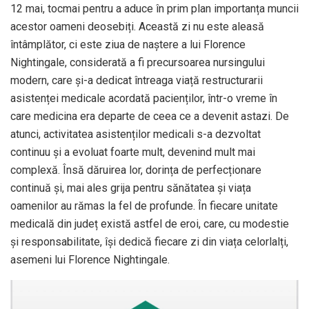
12 mai, tocmai pentru a aduce în prim plan importanța muncii
acestor oameni deosebiți. Această zi nu este aleasă
întâmplător, ci este ziua de naștere a lui Florence
Nightingale, considerată a fi precursoarea nursingului
modern, care și-a dedicat întreaga viață restructurarii
asistenței medicale acordată pacienților, într-o vreme în
care medicina era departe de ceea ce a devenit astazi. De
atunci, activitatea asistenților medicali s-a dezvoltat
continuu și a evoluat foarte mult, devenind mult mai
complexă. Însă dăruirea lor, dorința de perfecționare
continuă și, mai ales grija pentru sănătatea și viața
oamenilor au rămas la fel de profunde. În fiecare unitate
medicală din județ există astfel de eroi, care, cu modestie
și responsabilitate, își dedică fiecare zi din viața celorlalți,
asemeni lui Florence Nightingale.