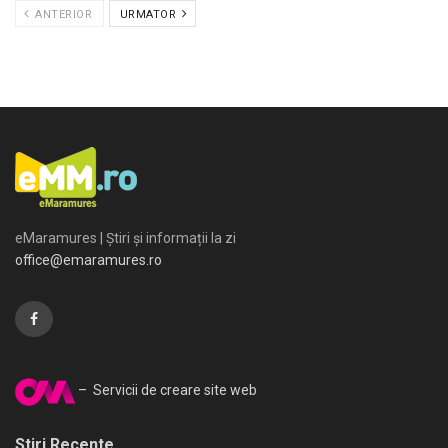
ANTERIOR
URMATOR
eMaramures | Știri și informații la zi
office@emaramures.ro
– Servicii de creare site web
Stiri Recente