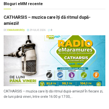
Bloguri eMM recente
CATHARSIS – muzica care îți dă ritmul după-
amiezii!
DE
EMARAMUREȘ
29 IULIE 2026
0
CATHARSIS – muzica care îți dă ritmul după-amiezii! În fiecare zi,
de luni până vineri, între orele 16:00 și 17:00,...