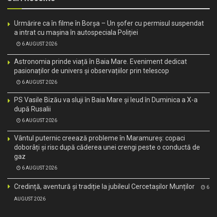
Urmărire ca în filme în Borșa – Un șofer cu permisul suspendat
a intrat cu mașina în autospeciala Poliției
6 AUGUST 2026
Astronomia prinde viață în Baia Mare. Eveniment dedicat
pasionaților de univers și observațiilor prin telescop
6 AUGUST 2026
PS Vasile Bizău va sluji în Baia Mare și Ieud în Duminica a X-a
după Rusalii
6 AUGUST 2026
Vântul puternic creează probleme în Maramureș: copaci
doborâți și risc după căderea unei crengi peste o conductă de
gaz
6 AUGUST 2026
Credință, aventură și tradiție la jubileul Cercetașilor Munților
6
AUGUST 2026