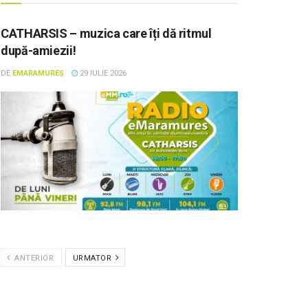
CATHARSIS – muzica care îți dă ritmul
după-amiezii!
DE
EMARAMUREȘ
29 IULIE 2026
ANTERIOR
URMATOR