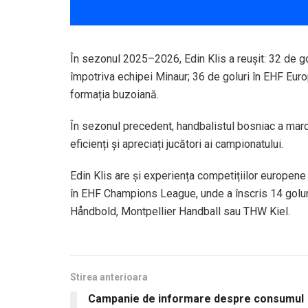
În sezonul 2025–2026, Edin Klis a reușit: 32 de gol
împotriva echipei Minaur; 36 de goluri în EHF Euro
formația buzoiană.
În sezonul precedent, handbalistul bosniac a marca
eficienți și apreciați jucători ai campionatului.
Edin Klis are și experiența competițiilor europen
în EHF Champions League, unde a înscris 14 goluri 
Håndbold, Montpellier Handball sau THW Kiel.
Stirea anterioara
Campanie de informare despre consumul