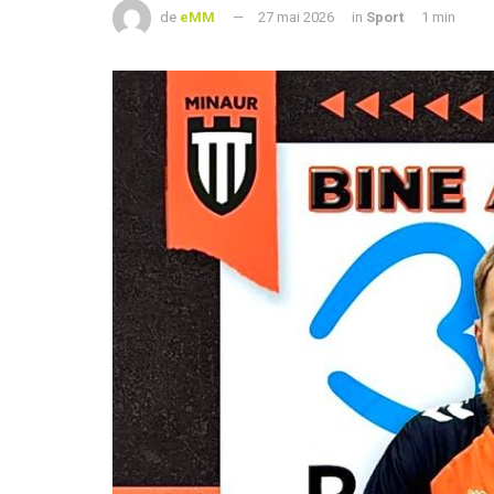
de
eMM
27 mai 2026
in
Sport
1 min