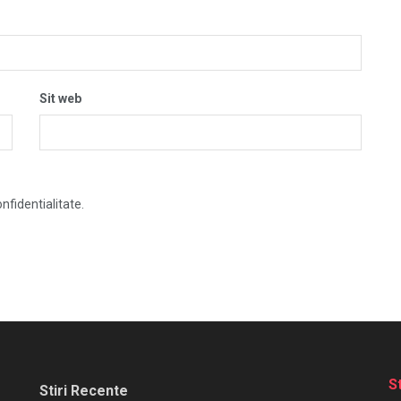
Sit web
nfidentialitate.
S
Stiri Recente