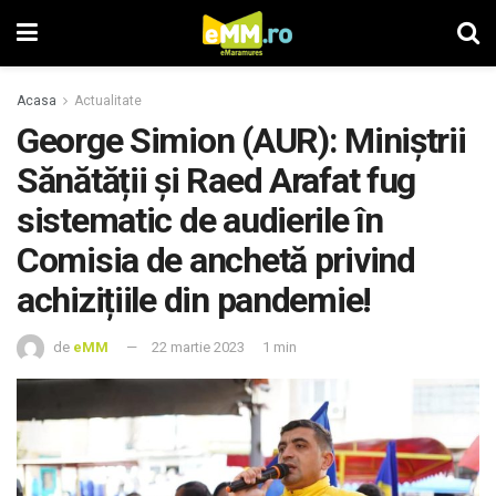
Acasa
Actualitate
George Simion (AUR): Miniștrii
Sănătății și Raed Arafat fug
sistematic de audierile în
Comisia de anchetă privind
achizițiile din pandemie!
de
eMM
22 martie 2023
1 min