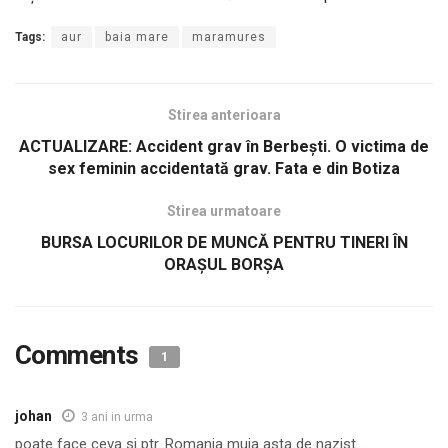
Tags:
aur
baia mare
maramures
Stirea anterioara
ACTUALIZARE: Accident grav în Berbești. O victima de
sex feminin accidentată grav. Fata e din Botiza
Stirea urmatoare
BURSA LOCURILOR DE MUNCĂ PENTRU TINERI ÎN
ORAȘUL BORȘA
Comments
1
johan
3 ani in urma
poate face ceva si ptr. Romania muia asta de nazist…..