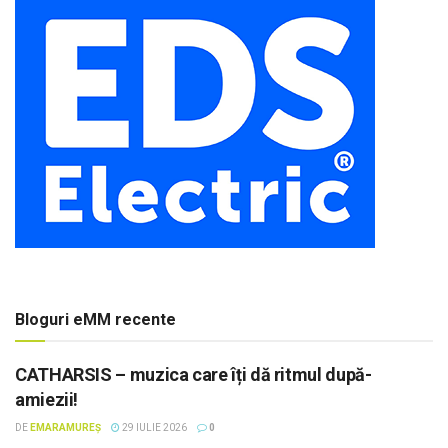
Bloguri eMM recente
CATHARSIS – muzica care îți dă ritmul după-
amiezii!
DE
EMARAMUREȘ
29 IULIE 2026
0