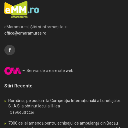
eMaramures | Știri și informații la zi
office@emaramures.ro
– Servicii de creare site web
Stiri Recente
România, pe podium la Competiția Internațională a Lunetiștilor.
S.I.A.S. a obținut locul al II-lea
8 AUGUST 2026
7000 de lei amendă pentru echipajul de ambulanță din Bacău