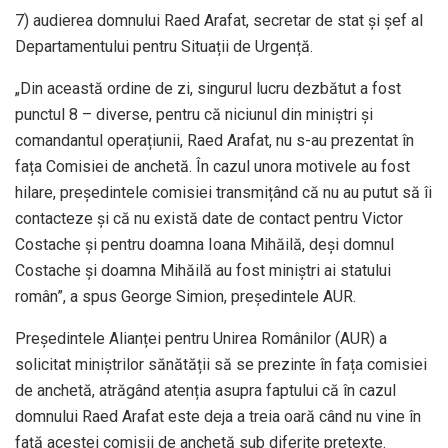
7) audierea domnului Raed Arafat, secretar de stat și șef al
Departamentului pentru Situații de Urgență.
„Din această ordine de zi, singurul lucru dezbătut a fost
punctul 8 – diverse, pentru că niciunul din miniștri și
comandantul operațiunii, Raed Arafat, nu s-au prezentat în
fața Comisiei de anchetă. În cazul unora motivele au fost
hilare, președintele comisiei transmițând că nu au putut să îi
contacteze și că nu există date de contact pentru Victor
Costache și pentru doamna Ioana Mihăilă, deși domnul
Costache și doamna Mihăilă au fost miniștri ai statului
român”, a spus George Simion, președintele AUR.
Președintele Alianței pentru Unirea Românilor (AUR) a
solicitat miniștrilor sănătății să se prezinte în fața comisiei
de anchetă, atrăgând atenția asupra faptului că în cazul
domnului Raed Arafat este deja a treia oară când nu vine în
față acestei comisii de anchetă sub diferite pretexte.