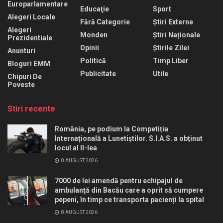
Europarlamentare
Educaţie
Sport
Alegeri Locale
Fără Categorie
Știri Externe
Alegeri
Monden
Știri Naționale
Prezidentiale
Opinii
Știrile Zilei
Anunturi
Politică
Timp Liber
Bloguri EMM
Publicitate
Utile
Chipuri De
Poveste
Stiri recente
România, pe podium la Competiția
Internațională a Lunetiștilor. S.I.A.S. a obținut
locul al II-lea
8 AUGUST 2026
7000 de lei amendă pentru echipajul de
ambulanță din Bacău care a oprit să cumpere
pepeni, în timp ce transporta pacienți la spital
8 AUGUST 2026