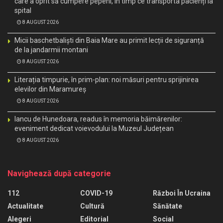
care a oprit să cumpere pepeni, în timp ce transporta pacienți la
spital
8 AUGUST 2026
Micii baschetbaliști din Baia Mare au primit lecții de siguranță
de la jandarmii montani
8 AUGUST 2026
Literația timpurie, în prim-plan: noi măsuri pentru sprijinirea
elevilor din Maramureș
8 AUGUST 2026
Iancu de Hunedoara, readus în memoria băimărenilor:
eveniment dedicat voievodului la Muzeul Județean
8 AUGUST 2026
Navighează după categorie
112
COVID-19
Război În Ucraina
Actualitate
Cultură
Sănătate
Alegeri
Editorial
Social