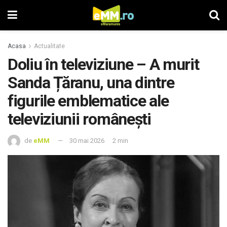
Acasa
Actualitate
Doliu în televiziune – A murit
Sanda Țăranu, una dintre
figurile emblematice ale
televiziunii româneşti
de
eMM
30 mai 2026
2 min