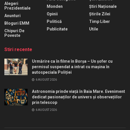
Alegeri
Monden
Știri Naționale
Prezidentiale
Opinii
Știrile Zilei
Anunturi
Politică
Timp Liber
Bloguri EMM
Publicitate
Utile
Chipuri De
Poveste
Stiri recente
Urmărire ca în filme în Borșa – Un șofer cu
permisul suspendat a intrat cu mașina în
autospeciala Poliției
6 AUGUST 2026
Astronomia prinde viață în Baia Mare. Eveniment
dedicat pasionaților de univers și observațiilor
prin telescop
6 AUGUST 2026