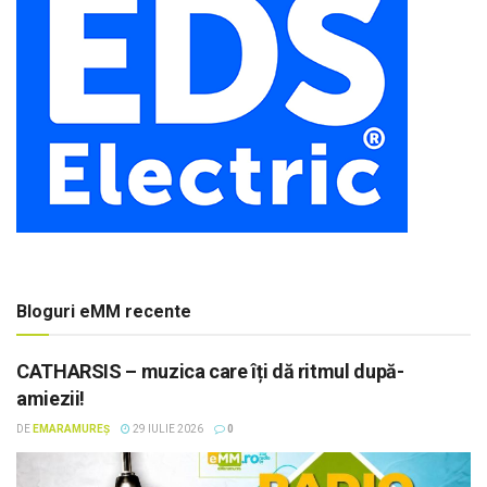
Bloguri eMM recente
CATHARSIS – muzica care îți dă ritmul după-
amiezii!
DE
EMARAMUREȘ
29 IULIE 2026
0