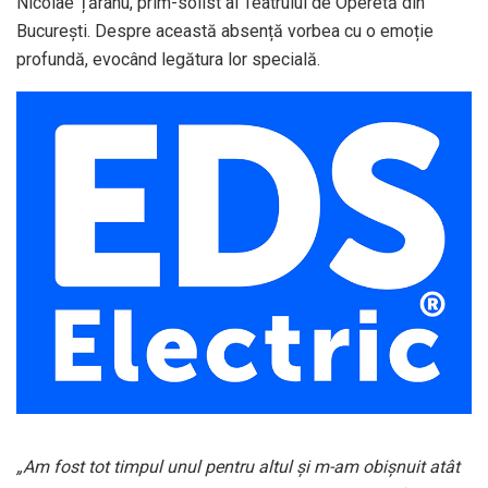
Nicolae Țăranu, prim-solist al Teatrului de Operetă din
București. Despre această absență vorbea cu o emoție
profundă, evocând legătura lor specială.
„Am fost tot timpul unul pentru altul și m-am obișnuit atât