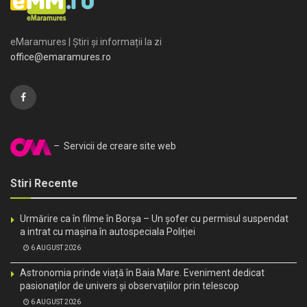
eMaramures | Știri și informații la zi
office@emaramures.ro
– Servicii de creare site web
Stiri Recente
Urmărire ca în filme în Borșa – Un șofer cu permisul suspendat
a intrat cu mașina în autospeciala Poliției
6 AUGUST 2026
Astronomia prinde viață în Baia Mare. Eveniment dedicat
pasionaților de univers și observațiilor prin telescop
6 AUGUST 2026