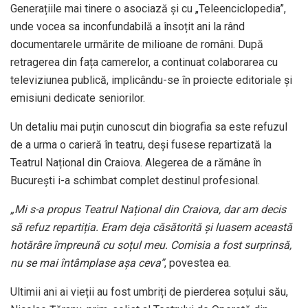
Generațiile mai tinere o asociază și cu „Teleenciclopedia”,
unde vocea sa inconfundabilă a însoțit ani la rând
documentarele urmărite de milioane de români. După
retragerea din fața camerelor, a continuat colaborarea cu
televiziunea publică, implicându-se în proiecte editoriale și
emisiuni dedicate seniorilor.
Un detaliu mai puțin cunoscut din biografia sa este refuzul
de a urma o carieră în teatru, deși fusese repartizată la
Teatrul Național din Craiova. Alegerea de a rămâne în
București i-a schimbat complet destinul profesional.
„Mi s-a propus Teatrul Național din Craiova, dar am decis
să refuz repartiția. Eram deja căsătorită și luasem această
hotărâre împreună cu soțul meu. Comisia a fost surprinsă,
nu se mai întâmplase așa ceva”
, povestea ea.
Ultimii ani ai vieții au fost umbriți de pierderea soțului său,