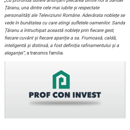
„
Cu profundă durere anunțăm plecarea dintre noi a Sandei
Țăranu, una dintre cele mai iubite și respectate
personalități ale Televiziunii Române. Adevărata noblețe se
vede în bunătatea cu care atingi sufletele oamenilor. Sanda
Țăranu a întruchipat această noblețe prin fiecare gest,
fiecare cuvânt și fiecare apariție a sa. Frumoasă, caldă,
inteligentă și distinsă, a fost definiția rafinamentului și a
eleganței”,
a transmis familia.