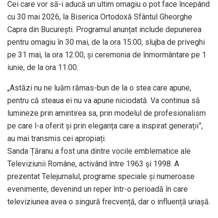
Cei care vor să-i aducă un ultim omagiu o pot face începând
cu 30 mai 2026, la Biserica Ortodoxă Sfântul Gheorghe
Capra din București. Programul anunțat include depunerea
pentru omagiu în 30 mai, de la ora 15:00, slujba de priveghi
pe 31 mai, la ora 12:00, și ceremonia de înmormântare pe 1
iunie, de la ora 11:00.
„Astăzi nu ne luăm rămas-bun de la o stea care apune,
pentru că steaua ei nu va apune niciodată. Va continua să
lumineze prin amintirea sa, prin modelul de profesionalism
pe care l-a oferit și prin eleganța care a inspirat generații”,
au mai transmis cei apropiați.
Sanda Țăranu a fost una dintre vocile emblematice ale
Televiziunii Române, activând între 1963 și 1998. A
prezentat Telejurnalul, programe speciale și numeroase
evenimente, devenind un reper într-o perioadă în care
televiziunea avea o singură frecvență, dar o influență uriașă.