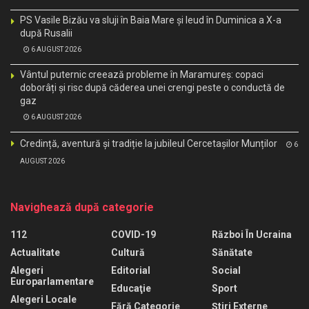
PS Vasile Bizău va sluji în Baia Mare și Ieud în Duminica a X-a
după Rusalii
6 AUGUST 2026
Vântul puternic creează probleme în Maramureș: copaci
doborâți și risc după căderea unei crengi peste o conductă de
gaz
6 AUGUST 2026
Credință, aventură și tradiție la jubileul Cercetașilor Munților
6
AUGUST 2026
Navighează după categorie
112
COVID-19
Război În Ucraina
Actualitate
Cultură
Sănătate
Alegeri
Editorial
Social
Europarlamentare
Educaţie
Sport
Alegeri Locale
Fără Categorie
Știri Externe