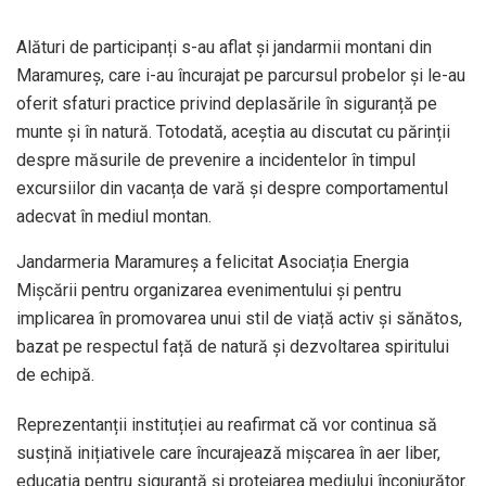
Alături de participanți s-au aflat și jandarmii montani din
Maramureș, care i-au încurajat pe parcursul probelor și le-au
oferit sfaturi practice privind deplasările în siguranță pe
munte și în natură. Totodată, aceștia au discutat cu părinții
despre măsurile de prevenire a incidentelor în timpul
excursiilor din vacanța de vară și despre comportamentul
adecvat în mediul montan.
Jandarmeria Maramureș a felicitat Asociația Energia
Mișcării pentru organizarea evenimentului și pentru
implicarea în promovarea unui stil de viață activ și sănătos,
bazat pe respectul față de natură și dezvoltarea spiritului
de echipă.
Reprezentanții instituției au reafirmat că vor continua să
susțină inițiativele care încurajează mișcarea în aer liber,
educația pentru siguranță și protejarea mediului înconjurător.