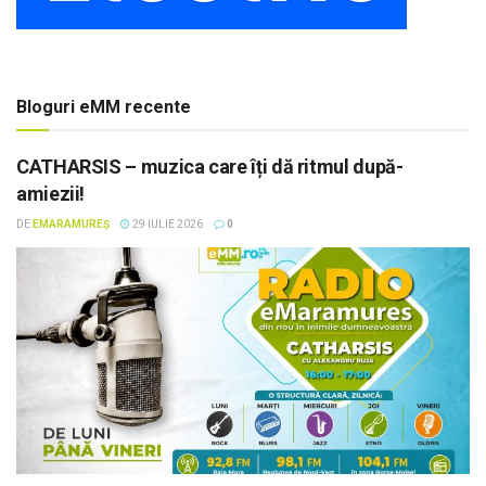
Bloguri eMM recente
CATHARSIS – muzica care îți dă ritmul după-
amiezii!
DE
EMARAMUREȘ
29 IULIE 2026
0