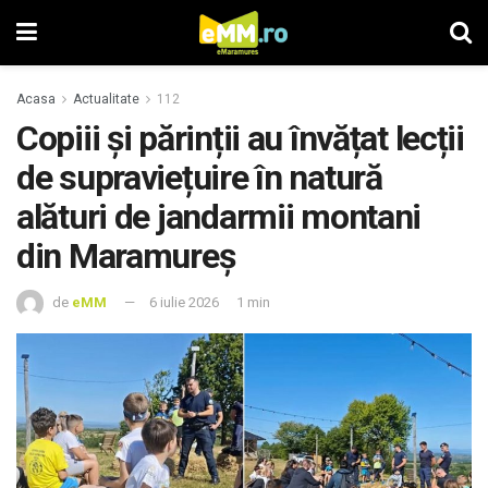
Acasa
Actualitate
112
Copiii și părinții au învățat lecții
de supraviețuire în natură
alături de jandarmii montani
din Maramureș
de
eMM
6 iulie 2026
1 min