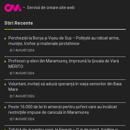
– Servicii de creare site web
Stiri Recente
Percheziții la Borșa și Vișeu de Sus – Polițiștii au ridicat arme,
muniție, trofee și materiale pirotehnice
7 AUGUST 2026
Profesori și elevi din Maramureș, împreună la Școala de Vară
MERITO
7 AUGUST 2026
Voluntarii, invitați să aducă speranță în viața seniorilor din Baia
Mare
7 AUGUST 2026
Peste 16.000 de lei în amenzi pentru șoferii care au încălcat
restricțiile impuse de caniculă în Maramureș
7 AUGUST 2026
Tabără de zi pentru copii, la Ferești – O zi de joacă, tradiție și