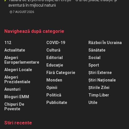
aventură în mijlocul naturii
7 AUGUST 2026
Navighează după categorie
112
COVID-19
Război În Ucraina
Actualitate
Cultură
Sănătate
Alegeri
Editorial
Social
Europarlamentare
Educaţie
Sport
Alegeri Locale
Fără Categorie
Știri Externe
Alegeri
Monden
Știri Naționale
Prezidentiale
Opinii
Știrile Zilei
Anunturi
Politică
Timp Liber
Bloguri EMM
Publicitate
Utile
Chipuri De
Poveste
Stiri recente