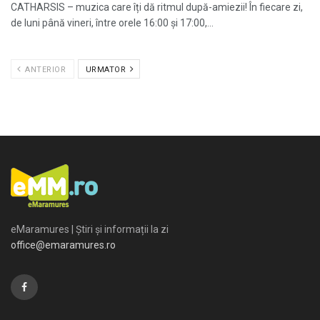
CATHARSIS – muzica care îți dă ritmul după-amiezii! În fiecare zi,
de luni până vineri, între orele 16:00 și 17:00,...
ANTERIOR
URMATOR
eMaramures | Știri și informații la zi
office@emaramures.ro