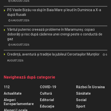
6 AUGUST 2026
PS Vasile Bizău va sluji în Baia Mare și Ieud în Duminica a X-a
după Rusalii
6 AUGUST 2026
Vântul puternic creează probleme în Maramureș: copaci
doborâți și risc după căderea unei crengi peste o conductă de
gaz
6 AUGUST 2026
Credință, aventură și tradiție la jubileul Cercetașilor Munților
6
AUGUST 2026
Navighează după categorie
112
COVID-19
Război În Ucraina
Actualitate
Cultură
Sănătate
Alegeri
Editorial
Social
Europarlamentare
Educaţie
Sport
Alegeri Locale