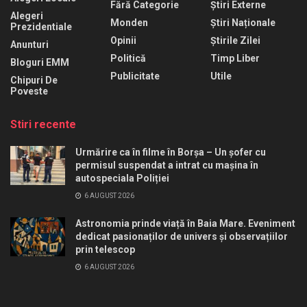
Fără Categorie
Știri Externe
Alegeri
Monden
Știri Naționale
Prezidentiale
Opinii
Știrile Zilei
Anunturi
Politică
Timp Liber
Bloguri EMM
Publicitate
Utile
Chipuri De
Poveste
Stiri recente
Urmărire ca în filme în Borșa – Un șofer cu
permisul suspendat a intrat cu mașina în
autospeciala Poliției
6 AUGUST 2026
Astronomia prinde viață în Baia Mare. Eveniment
dedicat pasionaților de univers și observațiilor
prin telescop
6 AUGUST 2026