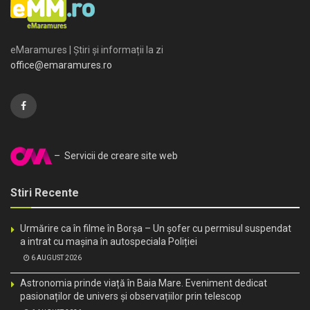
eMaramures | Știri și informații la zi
office@emaramures.ro
– Servicii de creare site web
Stiri Recente
Urmărire ca în filme în Borșa – Un șofer cu permisul suspendat
a intrat cu mașina în autospeciala Poliției
6 AUGUST 2026
Astronomia prinde viață în Baia Mare. Eveniment dedicat
pasionaților de univers și observațiilor prin telescop