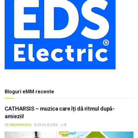
Bloguri eMM recente
CATHARSIS – muzica care îți dă ritmul după-
amiezii!
DE
EMARAMUREȘ
29 IULIE 2026
0