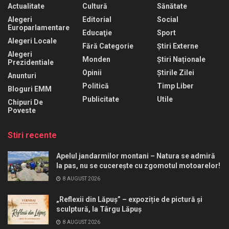
Actualitate
Cultură
Sănătate
Alegeri
Editorial
Social
Europarlamentare
Educaţie
Sport
Alegeri Locale
Fără Categorie
Știri Externe
Alegeri
Monden
Știri Naționale
Prezidentiale
Opinii
Știrile Zilei
Anunturi
Politică
Timp Liber
Bloguri EMM
Publicitate
Utile
Chipuri De
Poveste
Stiri recente
Apelul jandarmilor montani – Natura se admiră
la pas, nu se cucerește cu zgomotul motoarelor!
8 AUGUST 2026
„Reflexii din Lăpuș” – expoziție de pictură și
sculptură, la Târgu Lăpuș
8 AUGUST 2026