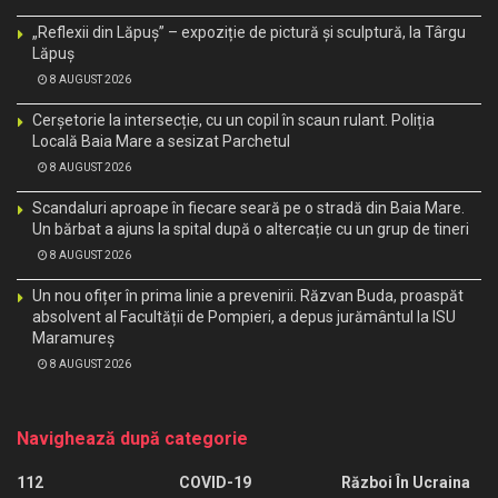
„Reflexii din Lăpuș” – expoziție de pictură și sculptură, la Târgu
Lăpuș
8 AUGUST 2026
Cerșetorie la intersecție, cu un copil în scaun rulant. Poliția
Locală Baia Mare a sesizat Parchetul
8 AUGUST 2026
Scandaluri aproape în fiecare seară pe o stradă din Baia Mare.
Un bărbat a ajuns la spital după o altercație cu un grup de tineri
8 AUGUST 2026
Un nou ofițer în prima linie a prevenirii. Răzvan Buda, proaspăt
absolvent al Facultății de Pompieri, a depus jurământul la ISU
Maramureș
8 AUGUST 2026
Navighează după categorie
112
COVID-19
Război În Ucraina