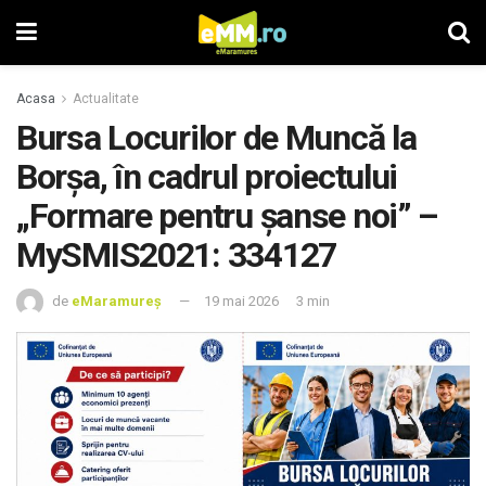
Acasa
Actualitate
Bursa Locurilor de Muncă la
Borșa, în cadrul proiectului
„Formare pentru șanse noi” –
MySMIS2021: 334127
de
eMaramureș
19 mai 2026
3 min