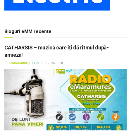
Bloguri eMM recente
CATHARSIS – muzica care îți dă ritmul după-
amiezii!
DE
EMARAMUREȘ
29 IULIE 2026
0