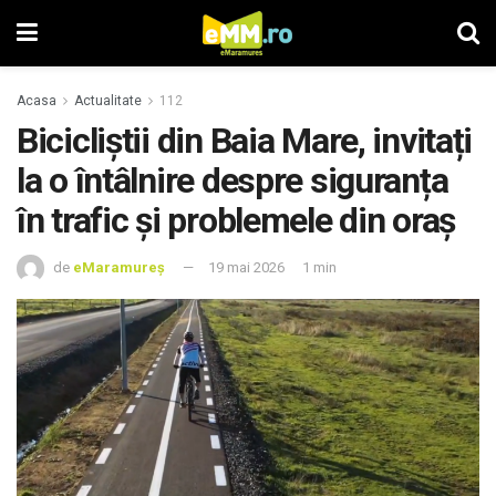
Acasa
Actualitate
112
Bicicliștii din Baia Mare, invitați
la o întâlnire despre siguranța
în trafic și problemele din oraș
de
eMaramureș
19 mai 2026
1 min