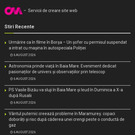
– Servicii de creare site web
Stiri Recente
Urmărire ca în filme în Borșa – Un șofer cu permisul suspendat
a intrat cu mașina în autospeciala Poliției
6 AUGUST 2026
Astronomia prinde viață în Baia Mare. Eveniment dedicat
pasionaților de univers și observațiilor prin telescop
6 AUGUST 2026
PS Vasile Bizău va sluji în Baia Mare și Ieud în Duminica a X-a
după Rusalii
6 AUGUST 2026
Vântul puternic creează probleme în Maramureș: copaci
doborâți și risc după căderea unei crengi peste o conductă de
gaz
6 AUGUST 2026