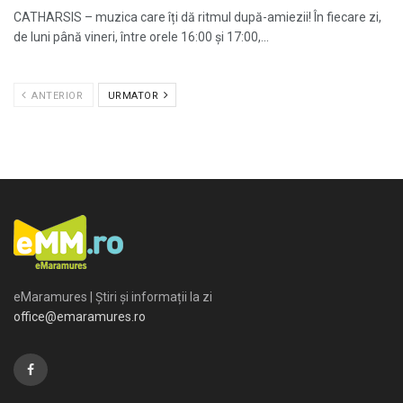
CATHARSIS – muzica care îți dă ritmul după-amiezii! În fiecare zi,
de luni până vineri, între orele 16:00 și 17:00,...
ANTERIOR
URMATOR
eMaramures | Știri și informații la zi
office@emaramures.ro