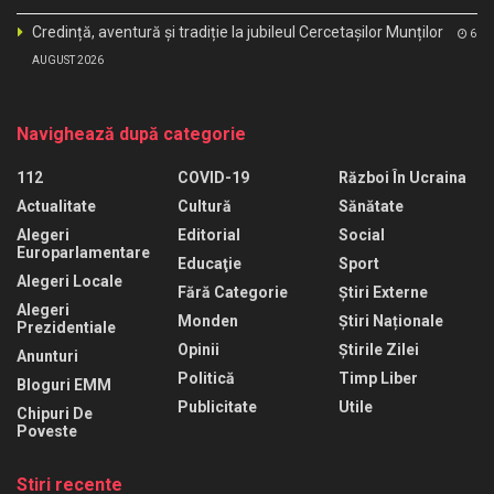
Credință, aventură și tradiție la jubileul Cercetașilor Munților
6
AUGUST 2026
Navighează după categorie
112
COVID-19
Război În Ucraina
Actualitate
Cultură
Sănătate
Alegeri
Editorial
Social
Europarlamentare
Educaţie
Sport
Alegeri Locale
Fără Categorie
Știri Externe
Alegeri
Monden
Știri Naționale
Prezidentiale
Opinii
Știrile Zilei
Anunturi
Politică
Timp Liber
Bloguri EMM
Publicitate
Utile
Chipuri De
Poveste
Stiri recente