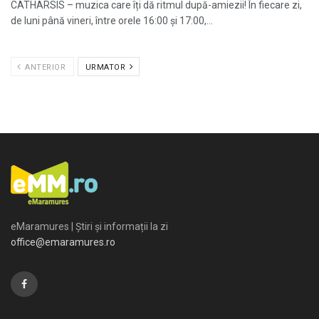
CATHARSIS – muzica care îți dă ritmul după-amiezii! În fiecare zi,
de luni până vineri, între orele 16:00 și 17:00,...
ANTERIOR
URMATOR
eMaramures | Știri și informații la zi
office@emaramures.ro