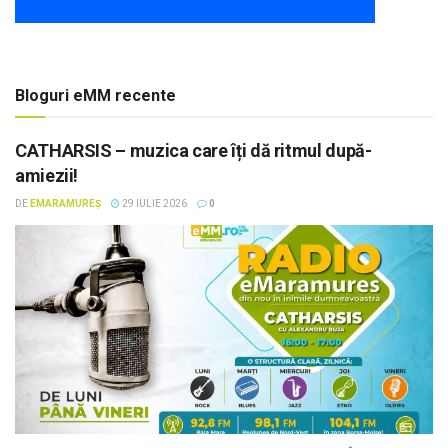
Bloguri eMM recente
CATHARSIS – muzica care îți dă ritmul după-
amiezii!
DE
EMARAMUREȘ
29 IULIE 2026
0