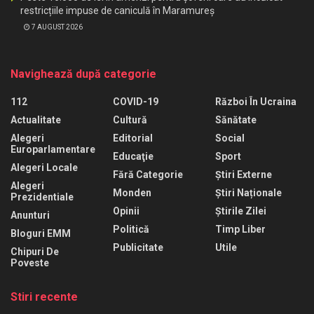
restricțiile impuse de caniculă în Maramureș
7 AUGUST 2026
Navighează după categorie
112
COVID-19
Război În Ucraina
Actualitate
Cultură
Sănătate
Alegeri
Editorial
Social
Europarlamentare
Educaţie
Sport
Alegeri Locale
Fără Categorie
Știri Externe
Alegeri
Monden
Știri Naționale
Prezidentiale
Opinii
Știrile Zilei
Anunturi
Politică
Timp Liber
Bloguri EMM
Publicitate
Utile
Chipuri De
Poveste
Stiri recente