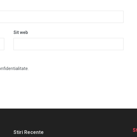
Sit web
nfidentialitate.
S
Stiri Recente