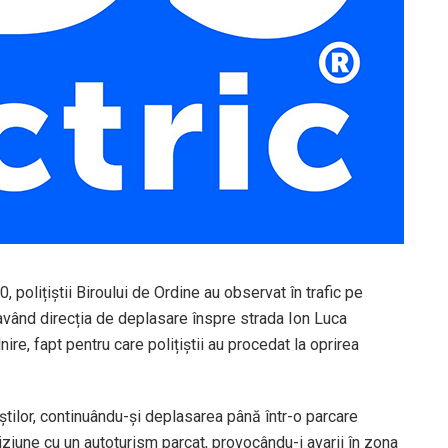
0, polițiștii Biroului de Ordine au observat în trafic pe
având direcția de deplasare înspre strada Ion Luca
nire, fapt pentru care polițiștii au procedat la oprirea
tilor, continuându-și deplasarea până într-o parcare
liziune cu un autoturism parcat, provocându-i avarii în zona