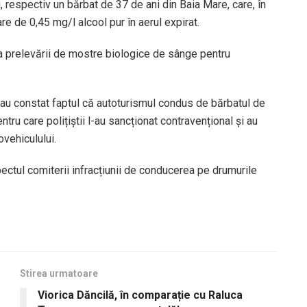
i, respectiv un bărbat de 37 de ani din Baia Mare, care, în
are de 0,45 mg/l alcool pur în aerul expirat.
rea prelevării de mostre biologice de sânge pentru
ni au constat faptul că autoturismul condus de bărbatul de
tru care polițiștii l-au sancționat contravențional și au
ovehiculului.
pectul comiterii infracțiunii de conducerea pe drumurile
Stirea urmatoare
Viorica Dăncilă, în comparație cu Raluca