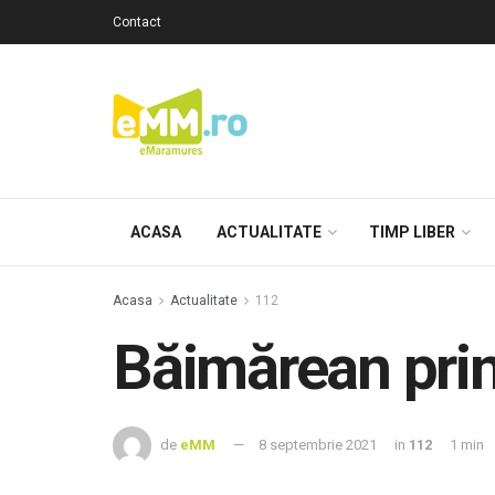
Contact
ACASA
ACTUALITATE
TIMP LIBER
Acasa
Actualitate
112
Băimărean prins
de
eMM
8 septembrie 2021
in
112
1 min