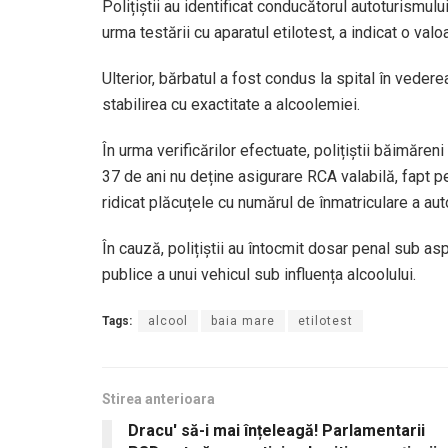
Polițiștii au identificat conducătorul autoturismulu
urma testării cu aparatul etilotest, a indicat o valo
Ulterior, bărbatul a fost condus la spital în vede
stabilirea cu exactitate a alcoolemiei.
În urma verificărilor efectuate, polițiștii băimăre
37 de ani nu deține asigurare RCA valabilă, fapt pen
ridicat plăcuțele cu numărul de înmatriculare a aut
În cauză, polițiștii au întocmit dosar penal sub as
publice a unui vehicul sub influența alcoolului.
Tags:
alcool
baia mare
etilotest
Stirea anterioara
Dracu' să-i mai înțeleagă! Parlamentarii