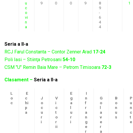
u
9
0
0
9
8
1
c
9
o
-
vi
6
n
4
a
4
Seria a II-a
RCJ Farul Constanta – Contor Zenner Arad
17-24
Poli Iasi – Stiinţa Petrosani
54-10
CSM "U" Remin Baia Mare – Petrom Timisoara
72-3
Clasament –
Seria a II-a
L
E
E
I
o
c
J
V
g
n
G
B
P
c
hi
o
i
a
f
o
o
u
p
c
c
l
r
l
n
n
a
u
t
u
a
a
u
c
r
o
r
n
v
s
t
i
r
i
g
e
e
ii
e
r
r
a