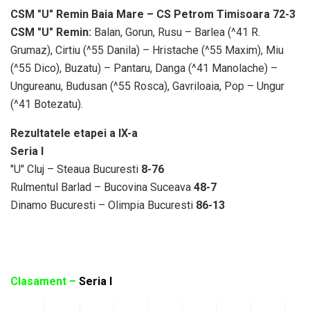
CSM "U" Remin Baia Mare – CS Petrom Timisoara 72-3
CSM "U" Remin:
Balan, Gorun, Rusu – Barlea (^41 R.
Grumaz), Cirtiu (^55 Danila) – Hristache (^55 Maxim), Miu
(^55 Dico), Buzatu) – Pantaru, Danga (^41 Manolache) –
Ungureanu, Budusan (^55 Rosca), Gavriloaia, Pop – Ungur
(^41 Botezatu).
Rezultatele etapei a IX-a
Seria I
"U" Cluj – Steaua Bucuresti
8-76
Rulmentul Barlad – Bucovina Suceava
48-7
Dinamo Bucuresti – Olimpia Bucuresti
86-13
Clasament –
Seria I