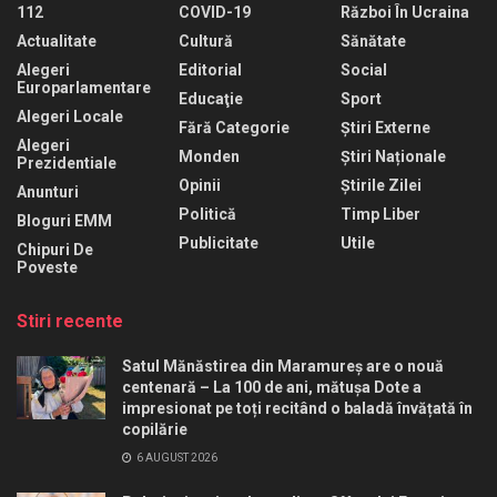
112
COVID-19
Război În Ucraina
Actualitate
Cultură
Sănătate
Alegeri
Editorial
Social
Europarlamentare
Educaţie
Sport
Alegeri Locale
Fără Categorie
Știri Externe
Alegeri
Monden
Știri Naționale
Prezidentiale
Opinii
Știrile Zilei
Anunturi
Politică
Timp Liber
Bloguri EMM
Publicitate
Utile
Chipuri De
Poveste
Stiri recente
Satul Mănăstirea din Maramureș are o nouă
centenară – La 100 de ani, mătușa Dote a
impresionat pe toți recitând o baladă învățată în
copilărie
6 AUGUST 2026