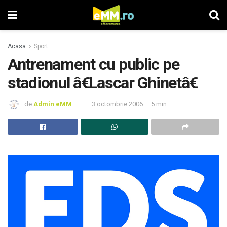
Acasa
Sport
Antrenament cu public pe
stadionul â€Lascar Ghinetâ€
de
Admin eMM
3 octombrie 2006
5 min