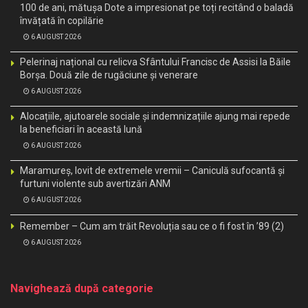
100 de ani, mătușa Dote a impresionat pe toți recitând o baladă
învățată în copilărie
6 AUGUST 2026
Pelerinaj național cu relicva Sfântului Francisc de Assisi la Băile
Borșa. Două zile de rugăciune și venerare
6 AUGUST 2026
Alocațiile, ajutoarele sociale și indemnizațiile ajung mai repede
la beneficiari în această lună
6 AUGUST 2026
Maramureș, lovit de extremele vremii – Caniculă sufocantă și
furtuni violente sub avertizări ANM
6 AUGUST 2026
Remember – Cum am trăit Revoluția sau ce o fi fost în ’89 (2)
6 AUGUST 2026
Navighează după categorie