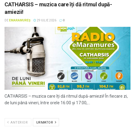
CATHARSIS – muzica care îți dă ritmul după-
amiezii!
DE
EMARAMUREȘ
29 IULIE 2026
0
CATHARSIS – muzica care îți dă ritmul după-amiezii! În fiecare zi,
de luni până vineri, între orele 16:00 și 17:00,...
ANTERIOR
URMATOR