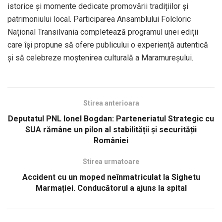
istorice și momente dedicate promovării tradițiilor și
patrimoniului local. Participarea Ansamblului Folcloric
Național Transilvania completează programul unei ediții
care își propune să ofere publicului o experiență autentică
și să celebreze moștenirea culturală a Maramureșului.
Stirea anterioara
Deputatul PNL Ionel Bogdan: Parteneriatul Strategic cu
SUA rămâne un pilon al stabilității și securității
României
Stirea urmatoare
Accident cu un moped neînmatriculat la Sighetu
Marmației. Conducătorul a ajuns la spital