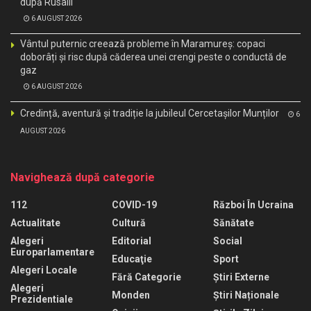
după Rusalii
6 AUGUST 2026
Vântul puternic creează probleme în Maramureș: copaci
doborâți și risc după căderea unei crengi peste o conductă de
gaz
6 AUGUST 2026
Credință, aventură și tradiție la jubileul Cercetașilor Munților
6
AUGUST 2026
Navighează după categorie
112
COVID-19
Război În Ucraina
Actualitate
Cultură
Sănătate
Alegeri
Editorial
Social
Europarlamentare
Educaţie
Sport
Alegeri Locale
Fără Categorie
Știri Externe
Alegeri
Monden
Știri Naționale
Prezidentiale