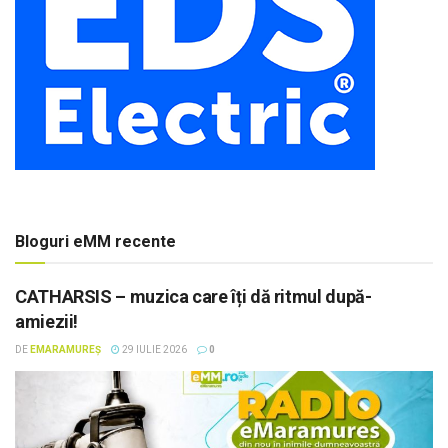
Bloguri eMM recente
CATHARSIS – muzica care îți dă ritmul după-
amiezii!
DE
EMARAMUREȘ
29 IULIE 2026
0