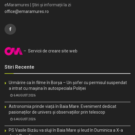
eMaramures | Știri și informații la zi
office@emaramures.ro
– Servicii de creare site web
Stiri Recente
Urmărire ca în filme în Borșa – Un șofer cu permisul suspendat
a intrat cu mașina în autospeciala Poliției
6 AUGUST 2026
Astronomia prinde viață în Baia Mare. Eveniment dedicat
pasionaților de univers și observațiilor prin telescop
6 AUGUST 2026
PS Vasile Bizău va sluji în Baia Mare și Ieud în Duminica a X-a