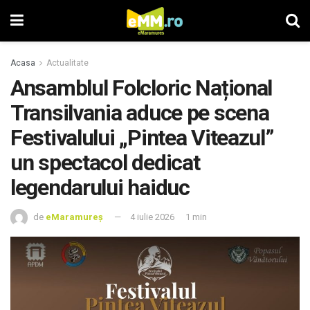
Acasa
Actualitate
Ansamblul Folcloric Național
Transilvania aduce pe scena
Festivalului „Pintea Viteazul”
un spectacol dedicat
legendarului haiduc
de
eMaramureș
4 iulie 2026
1 min