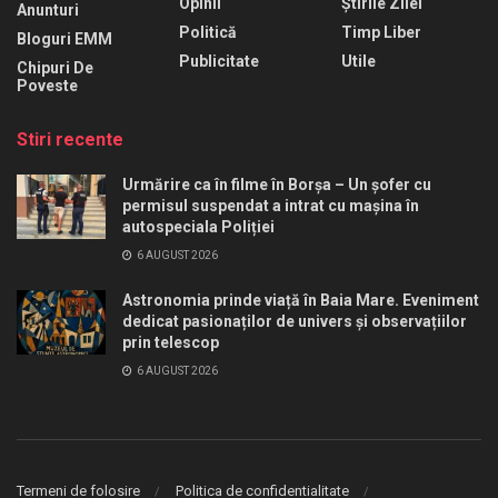
Opinii
Știrile Zilei
Anunturi
Politică
Timp Liber
Bloguri EMM
Publicitate
Utile
Chipuri De
Poveste
Stiri recente
Urmărire ca în filme în Borșa – Un șofer cu
permisul suspendat a intrat cu mașina în
autospeciala Poliției
6 AUGUST 2026
Astronomia prinde viață în Baia Mare. Eveniment
dedicat pasionaților de univers și observațiilor
prin telescop
6 AUGUST 2026
Termeni de folosire
Politica de confidentialitate