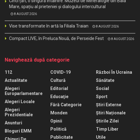
Cinci țări, o singură întâlnire: Muzeul de Mineralogie din Baia
Mare, spațiu al prieteniei și dialogului intercultural
8 AUGUST 2026
Vise transformate în artă la Filiala Traian
8 AUGUST 2026
Compact LIVE, în Preluca Nouă, de Perseide Fest
8 AUGUST 2026
Navighează după categorie
112
COVID-19
Război În Ucraina
Actualitate
Cultură
Sănătate
Alegeri
Editorial
Social
Europarlamentare
Educaţie
Sport
Alegeri Locale
Fără Categorie
Știri Externe
Alegeri
Monden
Știri Naționale
Prezidentiale
Opinii
Știrile Zilei
Anunturi
Politică
Timp Liber
Bloguri EMM
Publicitate
Utile
Chipuri De