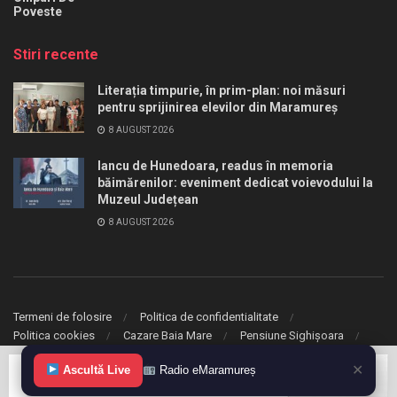
Poveste
Stiri recente
Literația timpurie, în prim-plan: noi măsuri
pentru sprijinirea elevilor din Maramureș
8 AUGUST 2026
Iancu de Hunedoara, readus în memoria
băimărenilor: eveniment dedicat voievodului la
Muzeul Județean
8 AUGUST 2026
Termeni de folosire
Politica de confidentialitate
Politica cookies
Cazare Baia Mare
Pensiune Sighișoara
✕
Ascultă Live
Radio eMaramureș
© 2020 eMaramures. Toate drepturile rezervate.