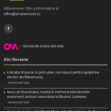
eMaramures | Știri și informații la zi
office@emaramures.ro
– Servicii de creare site web
Stiri Recente
Literația timpurie, în prim-plan: noi măsuri pentru sprijinirea
elevilor din Maramureș
8 AUGUST 2026
Iancu de Hunedoara, readus în memoria băimărenilor:
eveniment dedicat voievodului la Muzeul Județean
8 AUGUST 2026