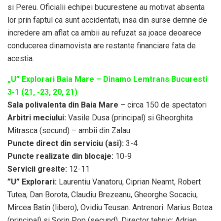
si Pereu. Oficialii echipei bucurestene au motivat absenta
lor prin faptul ca sunt accidentati, insa din surse demne de
incredere am aflat ca ambii au refuzat sa joace deoarece
conducerea dinamovista are restante financiare fata de
acestia.
„U” Explorari Baia Mare – Dinamo Lemtrans Bucuresti
3-1 (21, -23, 20, 21)
Sala polivalenta din Baia Mare
– circa 150 de spectatori
Arbitri meciului:
Vasile Dusa (principal) si Gheorghita
Mitrasca (secund) – ambii din Zalau
Puncte direct din serviciu (asi):
3-4
Puncte realizate din blocaje:
10-9
Servicii gresite:
12-11
”U” Explorari:
Laurentiu Vanatoru, Ciprian Neamt, Robert
Tutea, Dan Borota, Claudiu Brezeanu, Gheorghe Socaciu,
Mircea Batin (libero), Ovidiu Teusan. Antrenori: Marius Botea
(principal) si Sorin Pop (secund). Director tehnic: Adrian