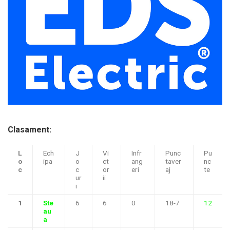
Clasament:
L
Ech
J
Vi
Infr
Punc
Pu
o
ipa
o
ct
ang
taver
nc
c
c
or
eri
aj
te
ur
ii
i
1
Ste
6
6
0
18-7
12
au
a