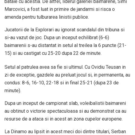
bataie cu acestia. De altfel, liderul galeriei baimarene, Simi
Marcovici, a fost luat in primire de jandarmi si risca o
amenda pentru tulburarea linistii publice.
Jucatorii de la Explorari au ignorat scandalul din tribuna si
si-au vazut de joc. Dupa un inceput echilibrat (6-6)
baimarenii s-au distantat in setul al treilea la 6 puncte (21-
15) si au castigat cu 25-20 dupa 22 de minute.
Setul al patrulea avea sa fie si ultimul. Cu Ovidiu Teusan in
zi de exceptie, gazdele au preluat jocul si, in permanenta, au
condus: 8-6, 16-10, 22-18 si in final 25-21 (dupa 23 de
minute).
Dupa un inceput de campionat slab, voleibalistii baimareni
au obtinut o victorie spectaculoasa si au demonstrat ca au
resurse de a ataca si in acest an zona cupelor europene.
La Dinamo au lipsit in acest meci doi dintre titulari, Serban