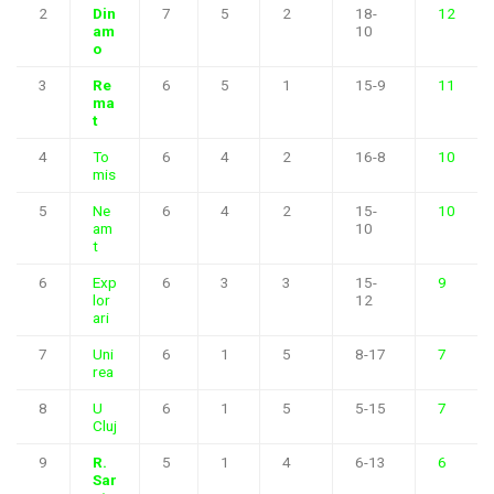
2
Din
7
5
2
18-
12
am
10
o
3
Re
6
5
1
15-9
11
ma
t
4
To
6
4
2
16-8
10
mis
5
Ne
6
4
2
15-
10
am
10
t
6
Exp
6
3
3
15-
9
lor
12
ari
7
Uni
6
1
5
8-17
7
rea
8
U
6
1
5
5-15
7
Cluj
9
R.
5
1
4
6-13
6
Sar