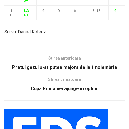
at
1
LA
6
0
6
3-18
6
0
PI
Sursa: Daniel Kotecz
Stirea anterioara
Pretul gazul s-ar putea majora de la 1 noiembrie
Stirea urmatoare
Cupa Romaniei ajunge in optimi