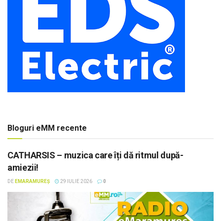
Bloguri eMM recente
CATHARSIS – muzica care îți dă ritmul după-
amiezii!
DE
EMARAMUREȘ
29 IULIE 2026
0