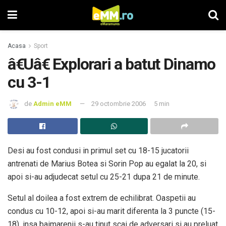
Acasa
Sport
â€Uâ€ Explorari a batut Dinamo
cu 3-1
de
Admin eMM
29 octombrie 2006
5 min
Desi au fost condusi in primul set cu 18-15 jucatorii
antrenati de Marius Botea si Sorin Pop au egalat la 20, si
apoi si-au adjudecat setul cu 25-21 dupa 21 de minute.
Setul al doilea a fost extrem de echilibrat. Oaspetii au
condus cu 10-12, apoi si-au marit diferenta la 3 puncte (15-
18), insa baimarenii s-au tinut scai de adversari si au preluat