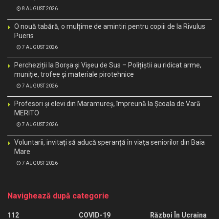
8 AUGUST 2026
O nouă tabără, o mulțime de amintiri pentru copiii de la Rivulus
Pueris
7 AUGUST 2026
Percheziții la Borșa și Vișeu de Sus – Polițiștii au ridicat arme,
muniție, trofee și materiale pirotehnice
7 AUGUST 2026
Profesori și elevi din Maramureș, împreună la Școala de Vară
MERITO
7 AUGUST 2026
Voluntarii, invitați să aducă speranță în viața seniorilor din Baia
Mare
7 AUGUST 2026
Navighează după categorie
112
COVID-19
Război În Ucraina