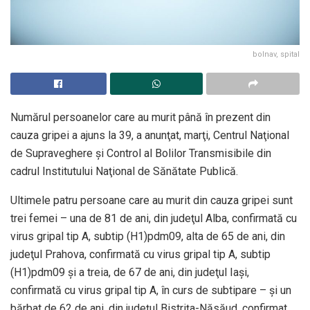
bolnav, spital
Numărul persoanelor care au murit până în prezent din
cauza gripei a ajuns la 39, a anunţat, marţi, Centrul Naţional
de Supraveghere şi Control al Bolilor Transmisibile din
cadrul Institutului Naţional de Sănătate Publică.
Ultimele patru persoane care au murit din cauza gripei sunt
trei femei – una de 81 de ani, din judeţul Alba, confirmată cu
virus gripal tip A, subtip (H1)pdm09, alta de 65 de ani, din
judeţul Prahova, confirmată cu virus gripal tip A, subtip
(H1)pdm09 şi a treia, de 67 de ani, din judeţul Iaşi,
confirmată cu virus gripal tip A, în curs de subtipare – şi un
bărbat de 62 de ani, din judeţul Bistriţa-Năsăud, confirmat