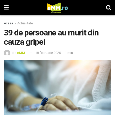
Acasa
Actualitate
39 de persoane au murit din
cauza gripei
de
eMM
18 februarie 2020
1 min