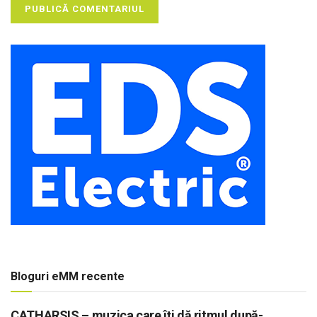
Bloguri eMM recente
CATHARSIS – muzica care îți dă ritmul după-