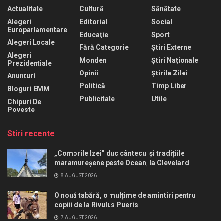
Actualitate
Cultură
Sănătate
Alegeri
Editorial
Social
Europarlamentare
Educaţie
Sport
Alegeri Locale
Fără Categorie
Știri Externe
Alegeri
Monden
Știri Naționale
Prezidentiale
Opinii
Știrile Zilei
Anunturi
Politică
Timp Liber
Bloguri EMM
Publicitate
Utile
Chipuri De
Poveste
Stiri recente
„Comorile Izei” duc cântecul și tradițiile
maramureșene peste Ocean, la Cleveland
8 AUGUST 2026
O nouă tabără, o mulțime de amintiri pentru
copiii de la Rivulus Pueris
7 AUGUST 2026