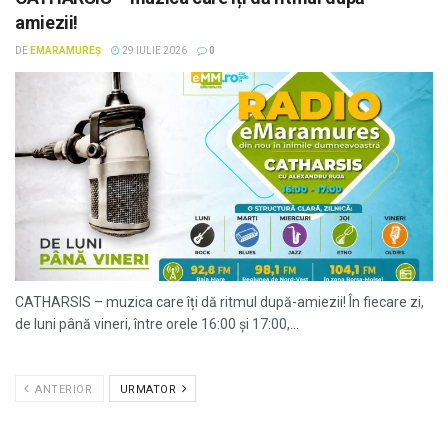
amiezii!
DE
EMARAMUREȘ
29 IULIE 2026
0
CATHARSIS – muzica care îți dă ritmul după-amiezii! În fiecare zi,
de luni până vineri, între orele 16:00 și 17:00,...
ANTERIOR
URMATOR