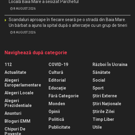
Locală Baia Mare a sesizat Parchetul
8 AUGUST 2026
Scandaluri aproape în fiecare seară pe o stradă din Baia Mare.
Un bărbat a ajuns la spital după o altercație cu un grup de tineri
8 AUGUST 2026
Navighează după categorie
112
COVID-19
Război În Ucraina
Actualitate
Cultură
Sănătate
Alegeri
Editorial
Social
Europarlamentare
Educaţie
Sport
Alegeri Locale
Fără Categorie
Știri Externe
Alegeri
Monden
Știri Naționale
Prezidentiale
Opinii
Știrile Zilei
Anunturi
Politică
Timp Liber
Bloguri EMM
Publicitate
Utile
Chipuri De
Poveste