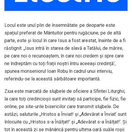
Locul este unul plin de însemnătate: pe deoparte este
spațiul preferat de Mântuitor pentru rugăciune, pe de altă
parte, este și locul în care Isus a fost arestat, înainte de a fi
răstignit. „Isus intră în starea de slavă a Tatălui, de mărire,
pe care noi o recunoaștem, în care noi credem și spre care
ne îndreptăm cu toți frații noștri întru aceeași credință’,
spunea monseniorul Ioan Robu în cadrul unui interviu,
referindu-se la această sărbătoare importantă.
Ziua este marcată de slujbele de oficiere a Sfintei Liturghii,
la care toți credincioșii sunt invitați să participe, fie fizic, fie
online, pe site-urile bisericilor care transmit slujbele. De
astăzi, saluturile „Hristos a Înviat! și „Adevărat a Înviat’ sunt
înlocuite cu „Hristos s-a Înălțat!’ și „Adevărat s-a Înălțat!’. Și
tot în această zi se mănâncă pentru ultima oară ouăle roșii