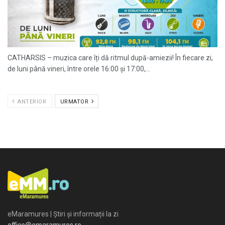
CATHARSIS – muzica care îți dă ritmul după-amiezii! În fiecare zi,
de luni până vineri, între orele 16:00 și 17:00,...
ANTERIOR
URMATOR
eMaramures | Știri și informații la zi
office@emaramures.ro