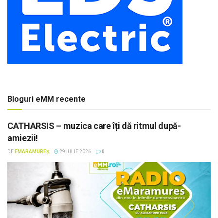
Bloguri eMM recente
CATHARSIS – muzica care îți dă ritmul după-
amiezii!
DE
EMARAMUREȘ
29 IULIE 2026
0