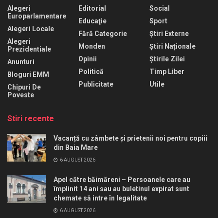
Alegeri
Editorial
Social
Europarlamentare
Educaţie
Sport
Alegeri Locale
Fără Categorie
Știri Externe
Alegeri
Monden
Știri Naționale
Prezidentiale
Opinii
Știrile Zilei
Anunturi
Politică
Timp Liber
Bloguri EMM
Publicitate
Utile
Chipuri De
Poveste
Stiri recente
Vacanță cu zâmbete și prietenii noi pentru copiii
din Baia Mare
6 AUGUST 2026
Apel către băimăreni – Persoanele care au
împlinit 14 ani sau au buletinul expirat sunt
chemate să intre în legalitate
6 AUGUST 2026