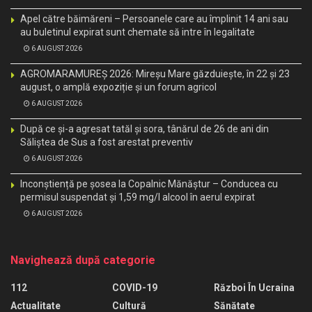
Apel către băimăreni – Persoanele care au împlinit 14 ani sau
au buletinul expirat sunt chemate să intre în legalitate
6 AUGUST 2026
AGROMARAMUREȘ 2026: Mireșu Mare găzduiește, în 22 și 23
august, o amplă expoziție și un forum agricol
6 AUGUST 2026
După ce și-a agresat tatăl și sora, tânărul de 26 de ani din
Săliștea de Sus a fost arestat preventiv
6 AUGUST 2026
Inconștiență pe șosea la Copalnic Mănăștur – Conducea cu
permisul suspendat și 1,59 mg/l alcool în aerul expirat
6 AUGUST 2026
Navighează după categorie
112
COVID-19
Război În Ucraina
Actualitate
Cultură
Sănătate