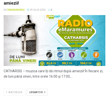
amiezii!
DE
EMARAMUREȘ
29 IULIE 2026
0
CATHARSIS – muzica care îți dă ritmul după-amiezii! În fiecare zi,
de luni până vineri, între orele 16:00 și 17:00,...
ANTERIOR
URMATOR