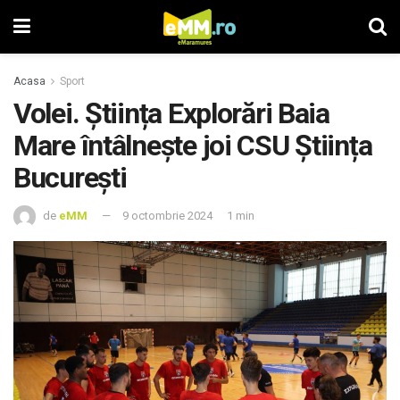
Acasa
Sport
Volei. Știința Explorări Baia
Mare întâlnește joi CSU Știința
București
de
eMM
9 octombrie 2024
1 min