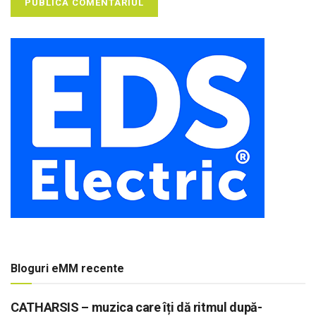
Bloguri eMM recente
CATHARSIS – muzica care îți dă ritmul după-