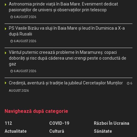
Astronomia prinde viață în Baia Mare. Eveniment dedicat
pasionaților de univers și observațiilor prin telescop
6 AUGUST 2026
PS Vasile Bizău va sluji în Baia Mare și Ieud în Duminica a X-a
după Rusalii
6 AUGUST 2026
Vântul puternic creează probleme în Maramureș: copaci
doborâți și risc după căderea unei crengi peste o conductă de
gaz
6 AUGUST 2026
Credință, aventură și tradiție la jubileul Cercetașilor Munților
6
AUGUST 2026
Navighează după categorie
112
COVID-19
Război În Ucraina
Actualitate
Cultură
Sănătate