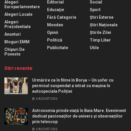
Alegeri
Editorial
Social
Europarlamentare
Educaţie
Sport
Alegeri Locale
Fără Categorie
Știri Externe
Alegeri
Monden
Știri Naționale
Prezidentiale
Opinii
Știrile Zilei
Anunturi
Politică
Timp Liber
Bloguri EMM
Publicitate
Utile
Chipuri De
Poveste
Stiri recente
Urmărire ca în filme în Borșa – Un șofer cu
permisul suspendat a intrat cu mașina în
autospeciala Poliției
6 AUGUST 2026
Astronomia prinde viață în Baia Mare. Eveniment
dedicat pasionaților de univers și observațiilor
prin telescop
6 AUGUST 2026