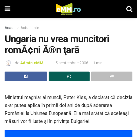
Acasa
Actualitate
Ungaria nu vrea muncitori
romÃ¢ni Ã®n ţară
de
Admin eMM
5 septembrie 2006
1 min
Ministrul maghiar al muncii, Peter Kiss, a declarat că decizia
s-ar putea aplica în primii doi ani de după aderarea
României la Uniunea Europeană. El a mai arătat că aceleaşi
măsuri vor fi luate şi în privinţa Bulgariei.