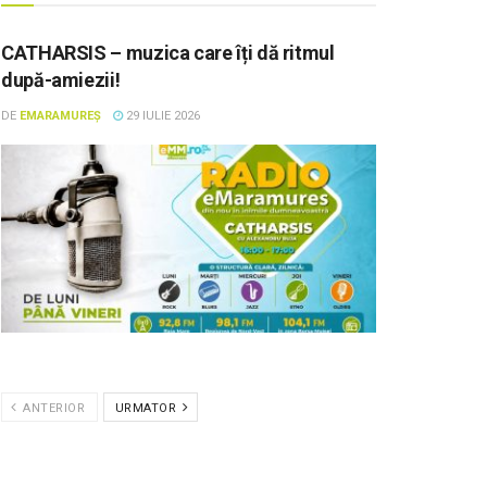
CATHARSIS – muzica care îți dă ritmul
după-amiezii!
DE
EMARAMUREȘ
29 IULIE 2026
ANTERIOR
URMATOR