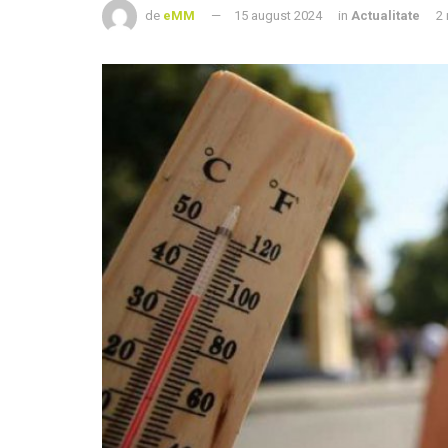
de
eMM
15 august 2024
in
Actualitate
2