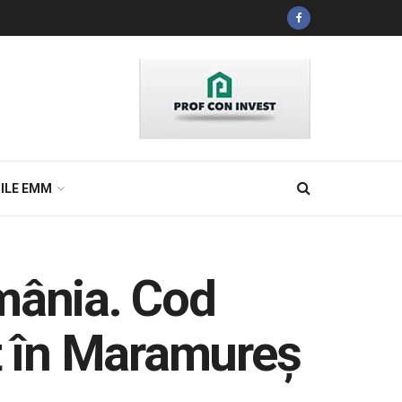
ILE EMM
mânia. Cod
at în Maramureş