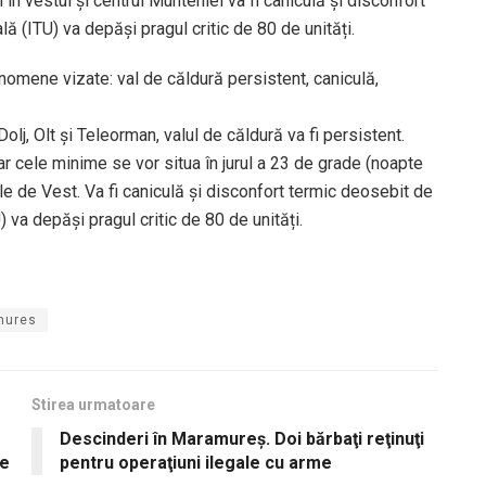
 în vestul și centrul Munteniei va fi caniculă și disconfort
ă (ITU) va depăși pragul critic de 80 de unități.
enomene vizate: val de căldură persistent, caniculă,
olj, Olt și Teleorman, valul de căldură va fi persistent.
r cele minime se vor situa în jurul a 23 de grade (noapte
ile de Vest. Va fi caniculă și disconfort termic deosebit de
 va depăși pragul critic de 80 de unități.
mures
Stirea urmatoare
Descinderi în Maramureş. Doi bărbaţi reţinuţi
de
pentru operaţiuni ilegale cu arme