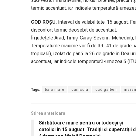
sud-vestul Transilvaniei, nordul Olteniei, precum și
termic accentuat, iar indicele temperatură-umezeal
COD ROȘU.
Interval de valabilitate: 15 august. F
disconfort termic deosebit de accentuat.
În județele Arad, Timiș, Caraș-Severin, Mehedinți, D
Temperaturile maxime vor fi de 39…41 de grade, ia
tropicală), izolat de până la 26 de grade în Dealur
accentuat, iar indicele temperatură-umezeală (ITU)
Tags:
baia mare
canicula
cod galben
mara
Stirea anterioara
Sărbătoare mare pentru ortodocşi şi
catolici în 15 august. Tradiții și superstiții 