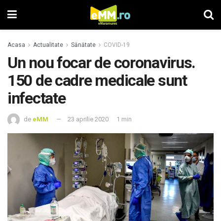
Acasa
Actualitate
Sănătate
COVID-19
Un nou focar de coronavirus.
150 de cadre medicale sunt
infectate
de
eMM
23 aprilie 2020
1 min