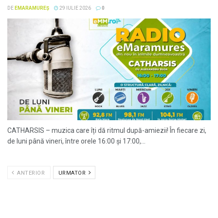
DE
EMARAMUREȘ
29 IULIE 2026
0
CATHARSIS – muzica care îți dă ritmul după-amiezii! În fiecare zi,
de luni până vineri, între orele 16:00 și 17:00,...
ANTERIOR
URMATOR