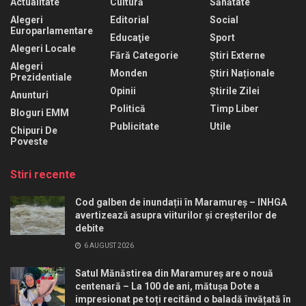
Actualitate
Cultură
Sănătate
Alegeri
Editorial
Social
Europarlamentare
Educaţie
Sport
Alegeri Locale
Fără Categorie
Știri Externe
Alegeri
Monden
Știri Naționale
Prezidentiale
Opinii
Știrile Zilei
Anunturi
Politică
Timp Liber
Bloguri EMM
Publicitate
Utile
Chipuri De
Poveste
Stiri recente
Cod galben de inundații în Maramureș – INHGA
avertizează asupra viiturilor și creșterilor de
debite
6 AUGUST 2026
Satul Mănăstirea din Maramureș are o nouă
centenară – La 100 de ani, mătușa Dote a
impresionat pe toți recitând o baladă învățată în