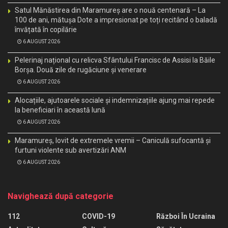
Satul Mănăstirea din Maramureș are o nouă centenară – La
100 de ani, mătușa Dote a impresionat pe toți recitând o baladă
învățată în copilărie
6 AUGUST 2026
Pelerinaj național cu relicva Sfântului Francisc de Assisi la Băile
Borșa. Două zile de rugăciune și venerare
6 AUGUST 2026
Alocațiile, ajutoarele sociale și indemnizațiile ajung mai repede
la beneficiari în această lună
6 AUGUST 2026
Maramureș, lovit de extremele vremii – Caniculă sufocantă și
furtuni violente sub avertizări ANM
6 AUGUST 2026
Navighează după categorie
112
COVID-19
Război În Ucraina