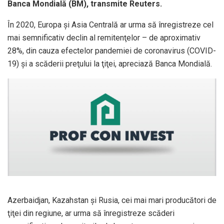
Banca Mondială (BM), transmite Reuters.
În 2020, Europa şi Asia Centrală ar urma să înregistreze cel
mai semnificativ declin al remitenţelor – de aproximativ
28%, din cauza efectelor pandemiei de coronavirus (COVID-
19) şi a scăderii preţului la ţiţei, apreciază Banca Mondială.
Azerbaidjan, Kazahstan şi Rusia, cei mai mari producători de
ţiţei din regiune, ar urma să înregistreze scăderi