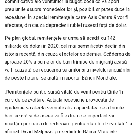
semnificative ale veniturilor la buget, ceea ce va spori
presiunile asupra monedelor lor şi, posibil, ar putea duce la
recesiune. În special remitenţele către Asia Centrală vor fi
afectate, din cauza deprecierii rublei ruseşti faţă de dolar.
Pe plan global, remitenţele ar urma să scadă cu 142
miliarde de dolari în 2020, cel mai semnificativ declin din
istoria recentă, din cauza efectelor epidemiei. Scăderea de
aproape 20% a sumelor de bani trimise de migranţi acasă
va fi cauzată de reducerea salariilor şi a nivelului angajărilor
de peste hotare, se arată în raportul Băncii Mondiale.
„Remitenţele sunt o sursă vitală de venit pentru ţările în
curs de dezvoltare. Actuala recesiune provocată de
epidemie va afecta semnificativ capacitatea de a trimite
bani acasă şi de aceea va fi extrem de important să
scurtăm perioada de redresare pentru statele dezvoltate”, a
afirmat David Malpass, preşedintele Băncii Mondiale.