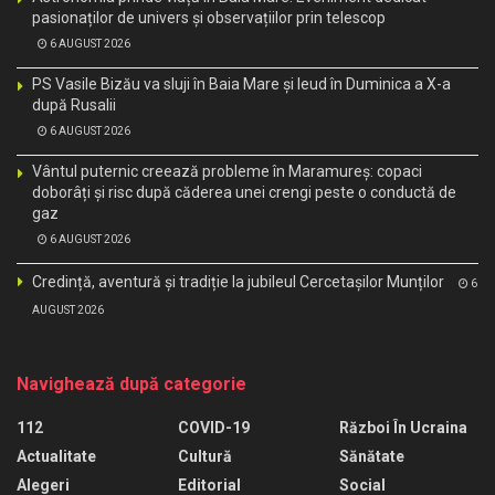
pasionaților de univers și observațiilor prin telescop
6 AUGUST 2026
PS Vasile Bizău va sluji în Baia Mare și Ieud în Duminica a X-a
după Rusalii
6 AUGUST 2026
Vântul puternic creează probleme în Maramureș: copaci
doborâți și risc după căderea unei crengi peste o conductă de
gaz
6 AUGUST 2026
Credință, aventură și tradiție la jubileul Cercetașilor Munților
6
AUGUST 2026
Navighează după categorie
112
COVID-19
Război În Ucraina
Actualitate
Cultură
Sănătate
Alegeri
Editorial
Social