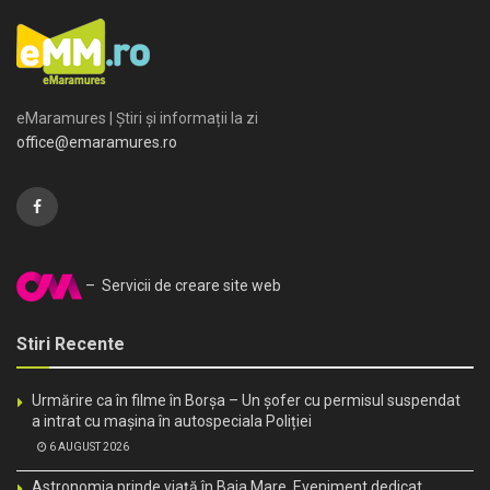
eMaramures | Știri și informații la zi
office@emaramures.ro
– Servicii de creare site web
Stiri Recente
Urmărire ca în filme în Borșa – Un șofer cu permisul suspendat
a intrat cu mașina în autospeciala Poliției
6 AUGUST 2026
Astronomia prinde viață în Baia Mare. Eveniment dedicat