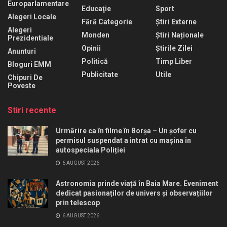
Europarlamentare
Educaţie
Sport
Alegeri Locale
Fără Categorie
Știri Externe
Alegeri
Monden
Știri Naționale
Prezidentiale
Opinii
Știrile Zilei
Anunturi
Politică
Timp Liber
Bloguri EMM
Publicitate
Utile
Chipuri De
Poveste
Stiri recente
Urmărire ca în filme în Borșa – Un șofer cu
permisul suspendat a intrat cu mașina în
autospeciala Poliției
6 AUGUST 2026
Astronomia prinde viață în Baia Mare. Eveniment
dedicat pasionaților de univers și observațiilor
prin telescop
6 AUGUST 2026