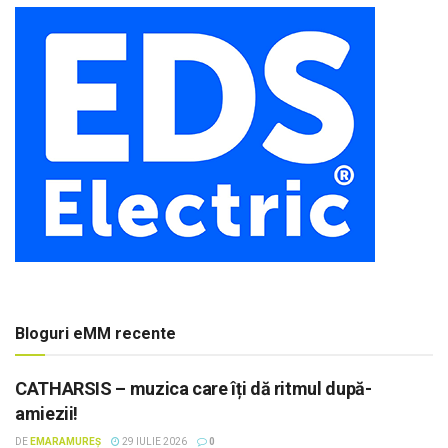
Bloguri eMM recente
CATHARSIS – muzica care îți dă ritmul după-
amiezii!
DE
EMARAMUREȘ
29 IULIE 2026
0