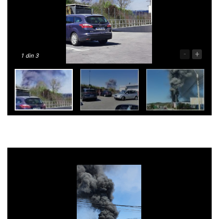
-
+
1
din 3