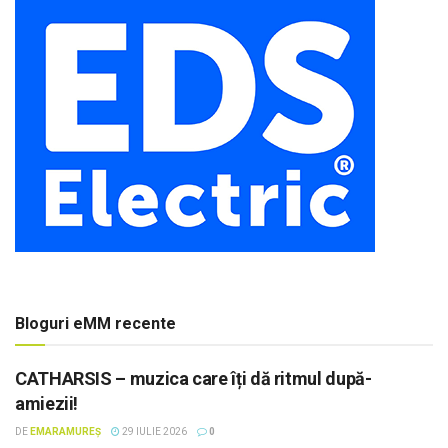
Bloguri eMM recente
CATHARSIS – muzica care îți dă ritmul după-
amiezii!
DE
EMARAMUREȘ
29 IULIE 2026
0