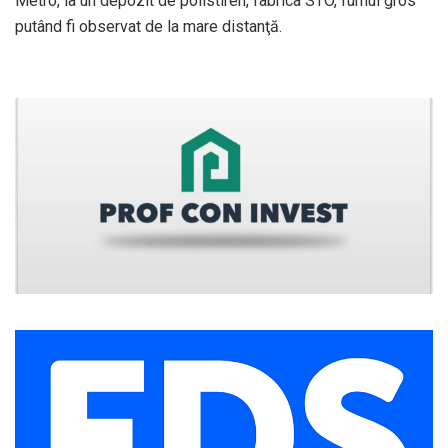
Metro, la un depozit de polistiren, fabrica STO, fumul gros
putând fi observat de la mare distanţă.