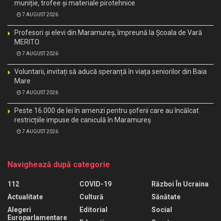
muniție, trofee și materiale pirotehnice
7 AUGUST 2026
Profesori și elevi din Maramureș, împreună la Școala de Vară
MERITO
7 AUGUST 2026
Voluntarii, invitați să aducă speranță în viața seniorilor din Baia
Mare
7 AUGUST 2026
Peste 16.000 de lei în amenzi pentru șoferii care au încălcat
restricțiile impuse de caniculă în Maramureș
7 AUGUST 2026
Navighează după categorie
112
COVID-19
Război În Ucraina
Actualitate
Cultură
Sănătate
Alegeri
Editorial
Social
Europarlamentare