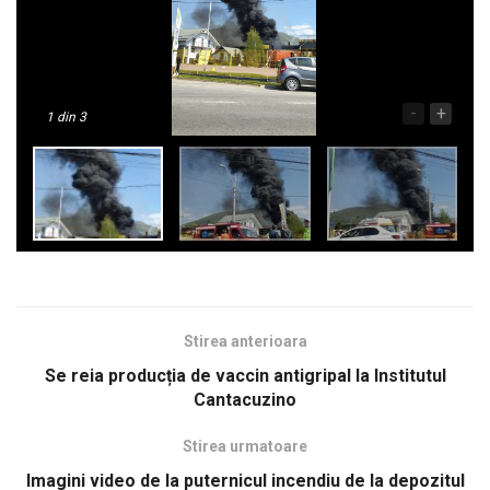
-
+
1
din 3
Stirea anterioara
Se reia producția de vaccin antigripal la Institutul
Cantacuzino
Stirea urmatoare
Imagini video de la puternicul incendiu de la depozitul