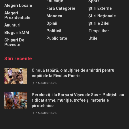
Educaţie
Sport
Alegeri Locale
Fără Categorie
Știri Externe
Alegeri
Monden
Știri Naționale
Prezidentiale
Opinii
Știrile Zilei
Anunturi
Politică
Timp Liber
Bloguri EMM
Publicitate
Utile
Chipuri De
Poveste
Stiri recente
O nouă tabără, o mulțime de amintiri pentru
copiii de la Rivulus Pueris
7 AUGUST 2026
Percheziții la Borșa și Vișeu de Sus – Polițiștii au
ridicat arme, muniție, trofee și materiale
pirotehnice
7 AUGUST 2026