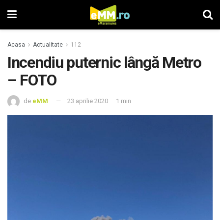
Acasa
Actualitate
112
Incendiu puternic lângă Metro
– FOTO
de
eMM
23 aprilie 2020
1 min