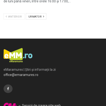
de luni până vineri, între orele 16:00 și 17:00,...
ANTERIOR
URMATOR
eMaramures | Știri și informații la zi
office@emaramures.ro
– Servicii de creare site web