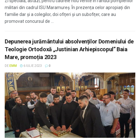
Zi specială, astăzi, pentru cadrele nou venite în rândul pompierilor
militari din cadrul ISU Maramureș. În prezența celor apropiați din
familie dar și a colegilor, doi ofițeri și un subofițer, care au
promovat concursul de ...
Depunerea jurământului absolvenților Domeniului de
Teologie Ortodoxă „Justinian Arhiepiscopul” Baia
Mare, promoția 2023
DE
EMM
6 IULIE 2023
0