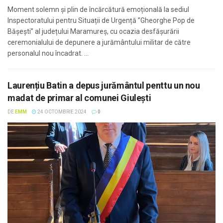
Moment solemn și plin de încărcătură emoțională la sediul
Inspectoratului pentru Situații de Urgență ”Gheorghe Pop de
Bășești” al județului Maramureș, cu ocazia desfășurării
ceremonialului de depunere a jurământului militar de către
personalul nou încadrat. ...
Laurențiu Batin a depus jurământul penttu un nou
madat de primar al comunei Giulești
DE
EMM
24 OCTOMBRIE 2024
0