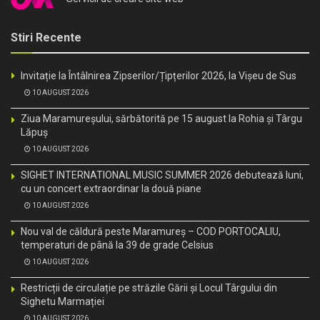
Stiri Recente
Invitație la Întâlnirea Zipserilor/Țipțerilor 2026, la Vișeu de Sus
10 AUGUST 2026
Ziua Maramureșului, sărbătorită pe 15 august la Rohia și Târgu
Lăpuș
10 AUGUST 2026
SIGHET INTERNATIONAL MUSIC SUMMER 2026 debutează luni,
cu un concert extraordinar la două piane
10 AUGUST 2026
Nou val de căldură peste Maramureș – COD PORTOCALIU,
temperaturi de până la 39 de grade Celsius
10 AUGUST 2026
Restricții de circulație pe străzile Gării și Locul Târgului din
Sighetu Marmației
10 AUGUST 2026