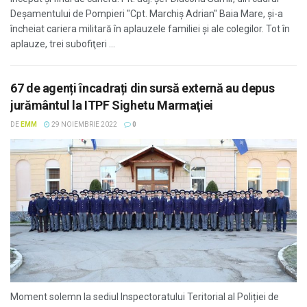
Deşamentului de Pompieri "Cpt. Marchiş Adrian" Baia Mare, şi-a
încheiat cariera militară în aplauzele familiei şi ale colegilor. Tot în
aplauze, trei subofiţeri ...
67 de agenți încadrați din sursă externă au depus
jurământul la ITPF Sighetu Marmaţiei
DE
EMM
29 NOIEMBRIE 2022
0
Moment solemn la sediul Inspectoratului Teritorial al Poliției de