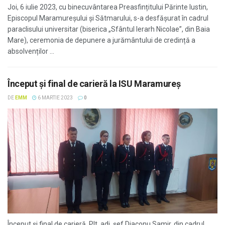
Joi, 6 iulie 2023, cu binecuvântarea Preasfințitului Părinte Iustin,
Episcopul Maramureșului și Sătmarului, s-a desfășurat în cadrul
paraclisului universitar (biserica „Sfântul Ierarh Nicolae”, din Baia
Mare), ceremonia de depunere a jurământului de credință a
absolvenților ...
Început şi final de carieră la ISU Maramureş
DE
EMM
6 MARTIE 2023
0
Început şi final de carieră. Plt. adj. şef Diaconu Samir, din cadrul