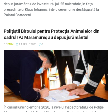
depus jurământul de învestitură, joi, 25 noiembrie, în faţa
preşedintelui Klaus Iohannis, într-o ceremonie desfăşurată la
Palatul Cotroceni. ...
Poliţiştii Biroului pentru Protecția Animalelor din
cadrul IPJ Maramureş au depus jurământul
DE
EMM
1 APRILIE 2021
1
În cursul lunii noiembrie 2020, la nivelul Inspectoratului de Poliție