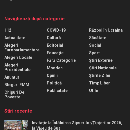
Navighează după categorie
112
COVID-19
Război În Ucraina
Actualitate
Cultură
Sănătate
Alegeri
Editorial
Social
Europarlamentare
Educaţie
Sport
Alegeri Locale
Fără Categorie
Știri Externe
Alegeri
Monden
Știri Naționale
Prezidentiale
Opinii
Știrile Zilei
Anunturi
Politică
Timp Liber
Bloguri EMM
Publicitate
Utile
Chipuri De
Poveste
Stiri recente
Invitație la Întâlnirea Zipserilor/Țipțerilor 2026,
la Vișeu de Sus