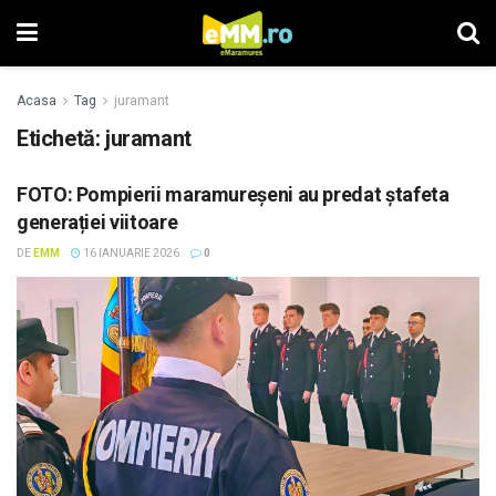
Acasa
Tag
juramant
Etichetă: juramant
FOTO: Pompierii maramureșeni au predat ștafeta
generației viitoare
DE
EMM
16 IANUARIE 2026
0