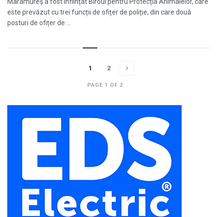
Maramureș a fost înființat Biroul pentru Protecția Animalelor, care
este prevăzut cu trei funcții de ofițer de poliție, din care două
posturi de ofițer de ...
1
2
PAGE 1 OF 2