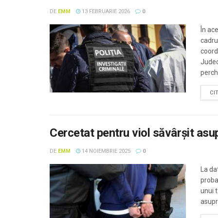
DE
EMM
13 FEBRUARIE 2026
0
În ace
cadru
coord
Judec
perche
CI
Cercetat pentru viol săvârşit asup
DE
EMM
14 NOIEMBRIE 2025
0
La dat
proba
unui t
asupra