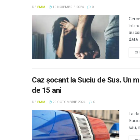
DE
EMM
19 NOIEMBRIE 2024
0
Cerce
într-o
au co
data ..
CI
Caz șocant la Suciu de Sus. Un mi
de 15 ani
DE
EMM
29 OCTOMBRIE 2024
0
La da
Suciu
său, m