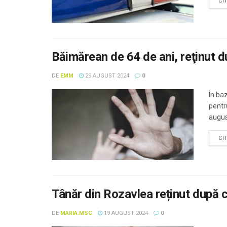
CI
Băimărean de 64 de ani, reţinut d
DE
EMM
29 AUGUST 2024
0
În ba
pentru
august
CI
Tânăr din Rozavlea reținut după c
DE
MARIA.MSC
19 AUGUST 2024
0