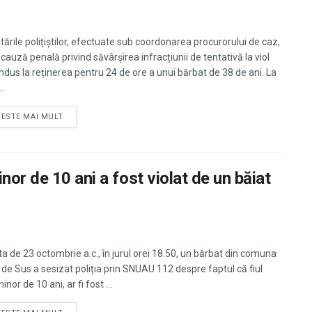
tările polițiștilor, efectuate sub coordonarea procurorului de caz,
 cauză penală privind săvârșirea infracțiunii de tentativă la viol
ndus la reținerea pentru 24 de ore a unui bărbat de 38 de ani. La
.
TESTE MAI MULT
nor de 10 ani a fost violat de un băiat
ta de 23 octombrie a.c., în jurul orei 18.50, un bărbat din comuna
 de Sus a sesizat poliția prin SNUAU 112 despre faptul că fiul
inor de 10 ani, ar fi fost ...