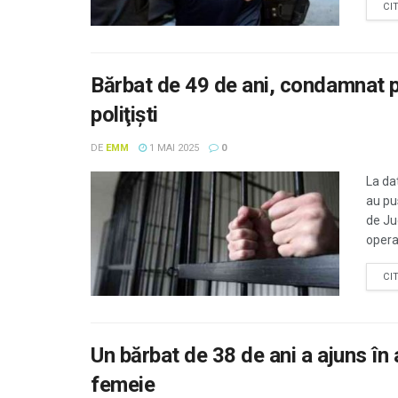
CI
Bărbat de 49 de ani, condamnat pe
poliţişti
DE
EMM
1 MAI 2025
0
La dat
au pu
de Ju
operat
CI
Un bărbat de 38 de ani a ajuns în 
femeie