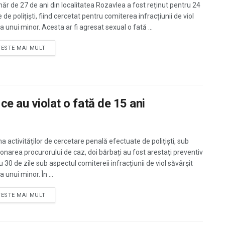
năr de 27 de ani din localitatea Rozavlea a fost reținut pentru 24
 de polițiști, fiind cercetat pentru comiterea infracțiunii de viol
 unui minor. Acesta ar fi agresat sexual o fată ...
TESTE MAI MULT
ce au violat o fată de 15 ani
a activităților de cercetare penală efectuate de polițiști, sub
onarea procurorului de caz, doi bărbați au fost arestați preventiv
 30 de zile sub aspectul comitereii infracțiunii de viol săvârșit
 unui minor. În ...
TESTE MAI MULT