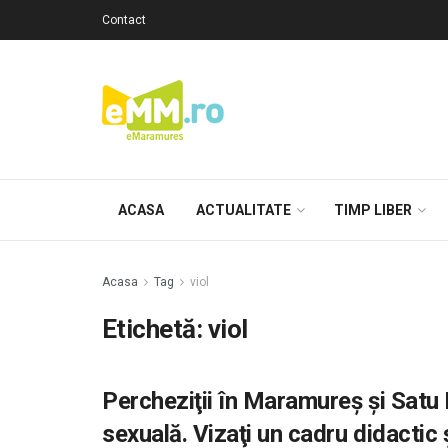
Contact
ACASA
ACTUALITATE
TIMP LIBER
Acasa
Tag
viol
Etichetă: viol
Percheziţii în Maramureş şi Satu 
sexuală. Vizaţi un cadru didactic ş