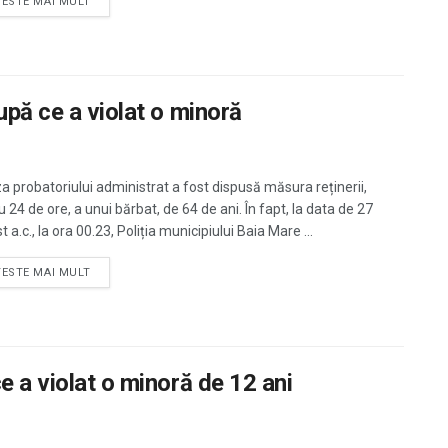
TESTE MAI MULT
upă ce a violat o minoră
za probatoriului administrat a fost dispusă măsura reținerii,
 24 de ore, a unui bărbat, de 64 de ani. În fapt, la data de 27
 a.c., la ora 00.23, Poliția municipiului Baia Mare ...
TESTE MAI MULT
e a violat o minoră de 12 ani