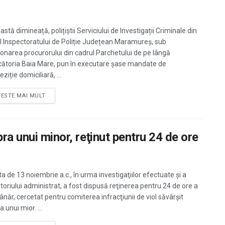
astă dimineață, polițiștii Serviciului de Investigații Criminale din
l Inspectoratului de Poliție Județean Maramureș, sub
onarea procurorului din cadrul Parchetului de pe lângă
ătoria Baia Mare, pun în executare șase mandate de
ziție domiciliară, ...
TESTE MAI MULT
ra unui minor, reţinut pentru 24 de ore
a de 13 noiembrie a.c., în urma investigaţiilor efectuate şi a
toriului administrat, a fost dispusă reţinerea pentru 24 de ore a
ânăr, cercetat pentru comiterea infracţiunii de viol săvârşit
 unui mior. ...