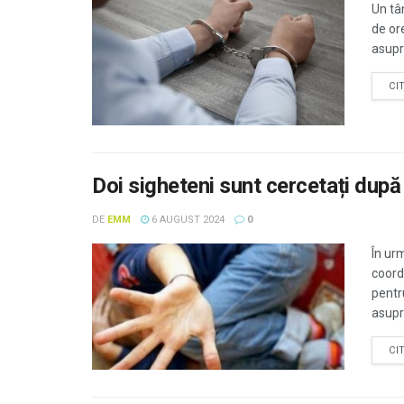
Un tâ
de ore
asupra
CI
Doi sigheteni sunt cercetați după 
DE
EMM
6 AUGUST 2024
0
În urm
coord
pentru
asupra
CI