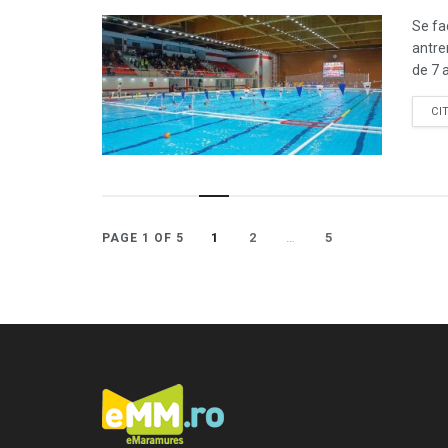
Se fa
antren
de 7 a
CI
1
2
…
5
PAGE 1 OF 5