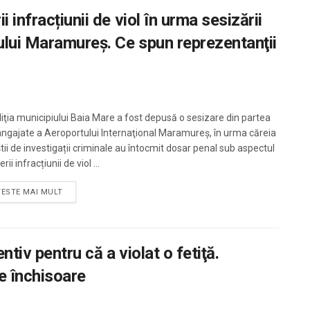
 infracțiunii de viol în urma sesizării
lui Maramureş. Ce spun reprezentanţii
liţia municipiului Baia Mare a fost depusă o sesizare din partea
angajate a Aeroportului Internaţional Maramureş, în urma căreia
știi de investigații criminale au întocmit dosar penal sub aspectul
rii infracțiunii de viol ...
TESTE MAI MULT
ntiv pentru că a violat o fetiţă.
de închisoare