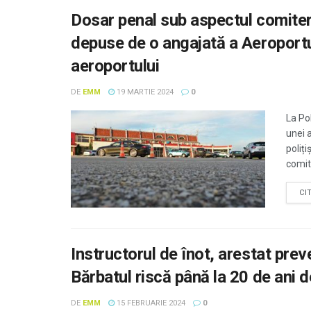
Dosar penal sub aspectul comiterii
depuse de o angajată a Aeroportu
aeroportului
DE
EMM
19 MARTIE 2024
0
La Po
unei 
poliți
comite
CI
Instructorul de înot, arestat preve
Bărbatul riscă până la 20 de ani 
DE
EMM
15 FEBRUARIE 2024
0