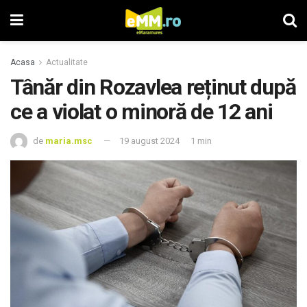
Acasa
Actualitate
Tânăr din Rozavlea reținut după
ce a violat o minoră de 12 ani
de
maria.msc
19 august 2024
1 min