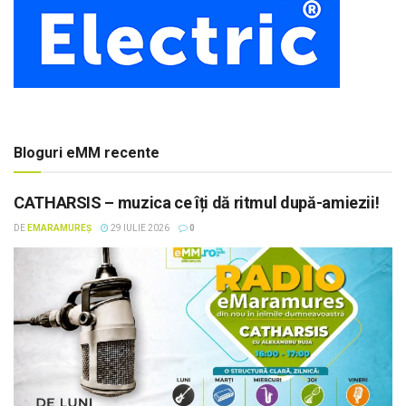
Bloguri eMM recente
CATHARSIS – muzica ce îți dă ritmul după-amiezii!
DE
EMARAMUREȘ
29 IULIE 2026
0