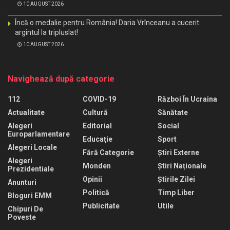
10 AUGUST 2026
Încă o medalie pentru România! Daria Vrînceanu a cucerit
argintul la tripluslat!
10 AUGUST 2026
Navighează după categorie
112
COVID-19
Război În Ucraina
Actualitate
Cultură
Sănătate
Alegeri
Editorial
Social
Europarlamentare
Educaţie
Sport
Alegeri Locale
Fără Categorie
Știri Externe
Alegeri
Monden
Știri Naționale
Prezidentiale
Opinii
Știrile Zilei
Anunturi
Politică
Timp Liber
Bloguri EMM
Publicitate
Utile
Chipuri De
Poveste