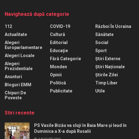
Navighează după categorie
112
COVID-19
Război În Ucraina
Actualitate
Cultură
Sănătate
Alegeri
Editorial
Social
Europarlamentare
Educaţie
Sport
Alegeri Locale
Fără Categorie
Știri Externe
Alegeri
Monden
Știri Naționale
Prezidentiale
Opinii
Știrile Zilei
Anunturi
Politică
Timp Liber
Bloguri EMM
Publicitate
Utile
Chipuri De
Poveste
Stiri recente
PS Vasile Bizău va sluji în Baia Mare și Ieud în
Duminica a X-a după Rusalii