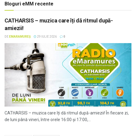
Bloguri eMM recente
CATHARSIS – muzica care îți dă ritmul după-
amiezii!
DE
EMARAMUREȘ
29 IULIE 2026
0
CATHARSIS – muzica care îți dă ritmul după-amiezii! În fiecare zi,
de luni până vineri, între orele 16:00 și 17:00,...