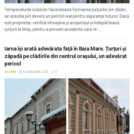
Temperaturile scăzute favorizează formarea țurțurilor pe clădiri,
iar aceștia pot deveni un pericol real pentru siguranța tuturor. Dacă
ești proprietar, verifică streașina și acoperișul și îndepărtează
țurțurii la timp, pentru a preveni accidente care te ...
Iarna își arată adevărata față în Baia Mare. Țurțuri și
zăpadă pe clădirile din centrul orașului, un adevărat
pericol
DE
EMM
14 IANUARIE 2026
1