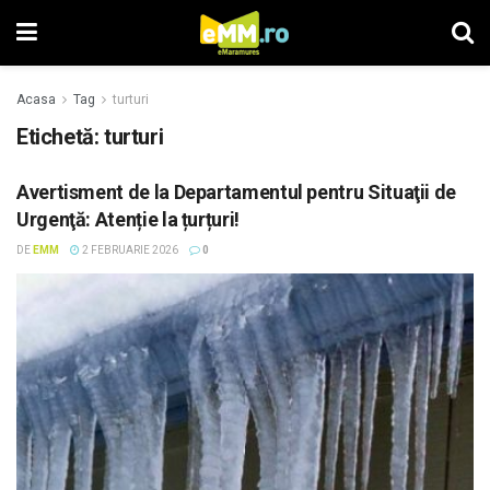
Acasa
Tag
turturi
Etichetă: turturi
Avertisment de la Departamentul pentru Situaţii de
Urgenţă: Atenție la țurțuri!
DE
EMM
2 FEBRUARIE 2026
0