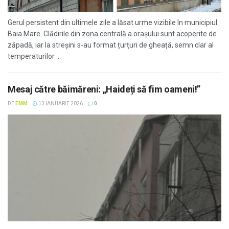
Gerul persistent din ultimele zile a lăsat urme vizibile în municipiul
Baia Mare. Clădirile din zona centrală a orașului sunt acoperite de
zăpadă, iar la streșini s-au format țurțuri de gheață, semn clar al
temperaturilor ...
Mesaj către băimăreni: „Haideți să fim oameni!”
DE
EMM
13 IANUARIE 2026
0