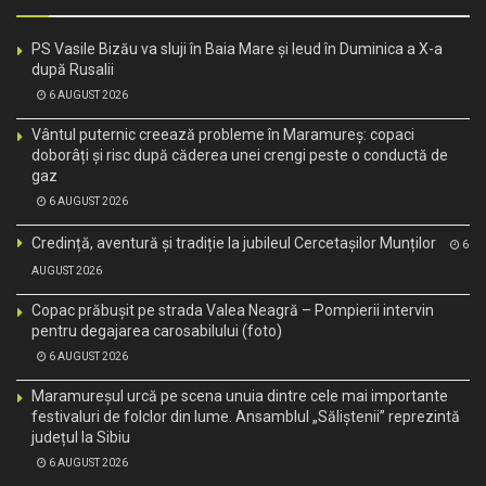
PS Vasile Bizău va sluji în Baia Mare și Ieud în Duminica a X-a
după Rusalii
6 AUGUST 2026
Vântul puternic creează probleme în Maramureș: copaci
doborâți și risc după căderea unei crengi peste o conductă de
gaz
6 AUGUST 2026
Credință, aventură și tradiție la jubileul Cercetașilor Munților
6
AUGUST 2026
Copac prăbușit pe strada Valea Neagră – Pompierii intervin
pentru degajarea carosabilului (foto)
6 AUGUST 2026
Maramureșul urcă pe scena unuia dintre cele mai importante
festivaluri de folclor din lume. Ansamblul „Săliștenii” reprezintă
județul la Sibiu
6 AUGUST 2026