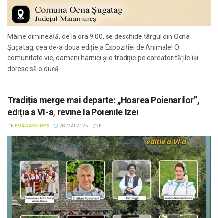
Mâine dimineață, de la ora 9:00, se deschide târgul din Ocna
Șugatag, cea de-a doua ediție a Expoziției de Animale! O
comunitate vie, oameni harnici și o tradiție pe careatoritățile își
doresc să o ducă ...
Tradiția merge mai departe: „Hoarea Poienarilor”,
ediția a VI-a, revine la Poienile Izei
DE
EMARAMUREȘ
28 MAI 2025
0