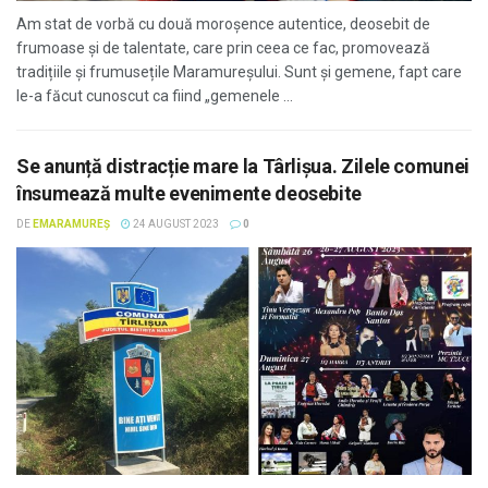
Am stat de vorbă cu două moroșence autentice, deosebit de
frumoase și de talentate, care prin ceea ce fac, promovează
tradițiile și frumusețile Maramureșului. Sunt și gemene, fapt care
le-a făcut cunoscut ca fiind „gemenele ...
Se anunță distracție mare la Târlișua. Zilele comunei
însumează multe evenimente deosebite
DE
EMARAMUREȘ
24 AUGUST 2023
0