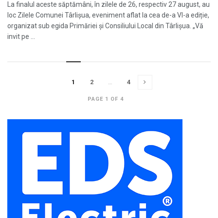
La finalul aceste săptămâni, în zilele de 26, respectiv 27 august, au
loc Zilele Comunei Târlișua, eveniment aflat la cea de-a VI-a ediție,
organizat sub egida Primăriei și Consiliului Local din Târlișua. „Vă
invit pe ...
1
2
…
4
PAGE 1 OF 4