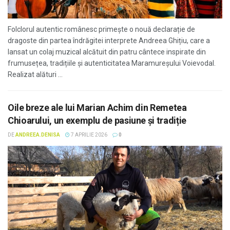
Folclorul autentic românesc primește o nouă declarație de
dragoste din partea îndrăgitei interprete Andreea Ghițiu, care a
lansat un colaj muzical alcătuit din patru cântece inspirate din
frumusețea, tradițiile și autenticitatea Maramureșului Voievodal.
Realizat alături ...
Oile breze ale lui Marian Achim din Remetea
Chioarului, un exemplu de pasiune și tradiție
DE
ANDREEA.DENISA
7 APRILIE 2026
0