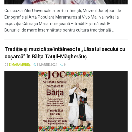
Cu ocazia Zilei Universale a Iei Românești, Muzeul Județean de
Etnografie și Artă Populară Maramureș și Vivo Mall vă invită la
expoziția Cămașa Maramureșeană – tradițIE și măiestrIE.
Bunurile, de mare însemnătate pentru cultura tradițională ...
Tradiție și muzică se întâlnesc la „Lăsatul secului cu
coșarcă” în Băița Tăuții-Măgherăuș
DE
E.MARAMUREȘ
8 MARTIE 2024
0