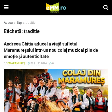
Acasa
Tag
traditie
Etichetă: traditie
Andreea Ghițiu aduce la viață sufletul
Maramureșului într-un nou colaj muzical plin de
emoție și autenticitate
DE
EMARAMUREȘ
27 IULIE 2026
0