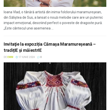
Ioana Vlad, o tânără artistă din inima folclorului maramureșean,
din Săliștea de Sus, a lansat o nouă melodie care are un puternic
impact emoțional, descriind perfect o poveste de dragoste pură.
„Este cântecul unei asemenea ...
Invitaţie la expoziția Cămașa Maramureșeană –
tradițIE și măiestrIE
DE
EMM
17 IUNIE 2024
0