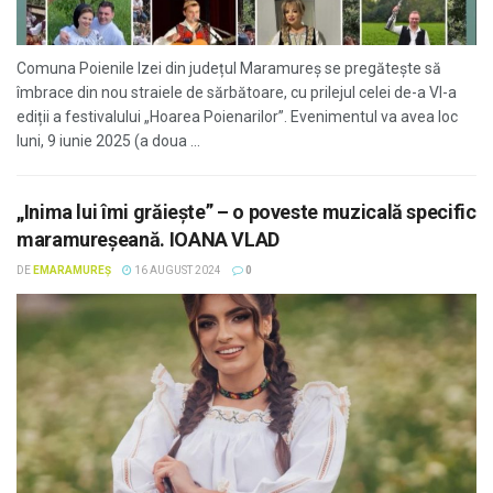
Comuna Poienile Izei din județul Maramureș se pregătește să
îmbrace din nou straiele de sărbătoare, cu prilejul celei de-a VI-a
ediții a festivalului „Hoarea Poienarilor”. Evenimentul va avea loc
luni, 9 iunie 2025 (a doua ...
„Inima lui îmi grăiește” – o poveste muzicală specific
maramureșeană. IOANA VLAD
DE
EMARAMUREȘ
16 AUGUST 2024
0