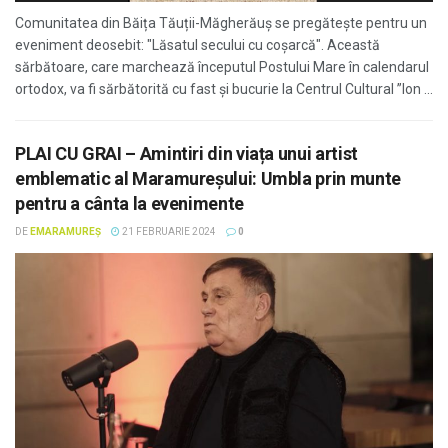
Comunitatea din Băița Tăuții-Măgherăuș se pregătește pentru un
eveniment deosebit: "Lăsatul secului cu coșarcă". Această
sărbătoare, care marchează începutul Postului Mare în calendarul
ortodox, va fi sărbătorită cu fast și bucurie la Centrul Cultural ”Ion ...
PLAI CU GRAI – Amintiri din viața unui artist
emblematic al Maramureșului: Umbla prin munte
pentru a cânta la evenimente
DE
EMARAMUREȘ
21 FEBRUARIE 2024
0