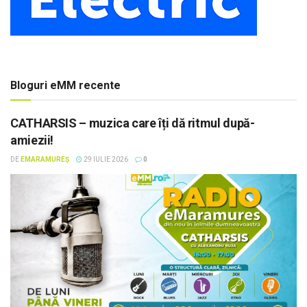
Bloguri eMM recente
CATHARSIS – muzica care îți dă ritmul după-
amiezii!
DE
EMARAMUREȘ
29 IULIE 2026
0