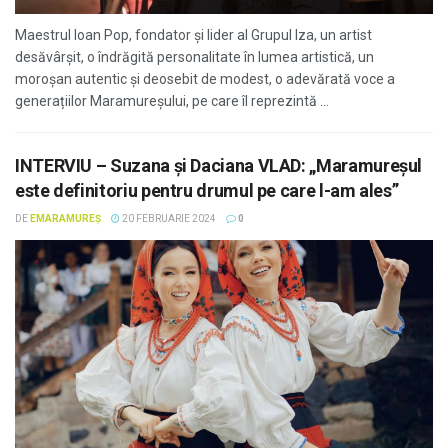
Maestrul Ioan Pop, fondator și lider al Grupul Iza, un artist
desăvârșit, o îndrăgită personalitate în lumea artistică, un
moroșan autentic și deosebit de modest, o adevărată voce a
generațiilor Maramureșului, pe care îl reprezintă ...
INTERVIU – Suzana și Daciana VLAD: „Maramureșul
este definitoriu pentru drumul pe care l-am ales”
DE
EMARAMUREȘ
20 FEBRUARIE 2024
0