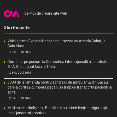
– Servicii de creare site web
Stiri Recente
Volei. Știința Explorări începe noul sezon cu Arcada Galați, la
Baia Mare
9 AUGUST 2026
România, pe podium la Competiția Internațională a Lunetiștilor.
S.I.A.S. a obținut locul al II-lea
8 AUGUST 2026
7000 de lei amendă pentru echipajul de ambulanță din Bacău
care a oprit să cumpere pepeni, în timp ce transporta pacienți la
spital
8 AUGUST 2026
Micii baschetbaliști din Baia Mare au primit lecții de siguranță
de la jandarmii montani