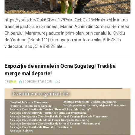
https://youtu.be/Gak6GBmL178?si=LQebQkD8eNmlmxhl În inima
tradiției pastorale românești, Marian Achim din Comuna Remetea
Chioarului, Maramureș aduce în prim-plan, prin canalul lui Ovidiu
de Youtube ("Bobb 11") frumusețea și puterea oilor BREZE, în
videoclipul său „Oile BREZE ale ...
Expoziție de animale în Ocna Șugatag! Tradiția
merge mai departe!
DE
EMM
10 DECEMBRIE 2025
0