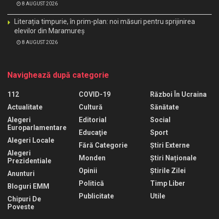
8 AUGUST 2026
Literația timpurie, în prim-plan: noi măsuri pentru sprijinirea
elevilor din Maramureș
8 AUGUST 2026
Navighează după categorie
112
COVID-19
Război În Ucraina
Actualitate
Cultură
Sănătate
Alegeri
Editorial
Social
Europarlamentare
Educaţie
Sport
Alegeri Locale
Fără Categorie
Știri Externe
Alegeri
Monden
Știri Naționale
Prezidentiale
Opinii
Știrile Zilei
Anunturi
Politică
Timp Liber
Bloguri EMM
Publicitate
Utile
Chipuri De
Poveste