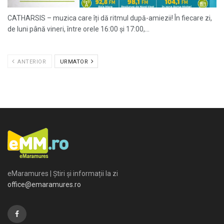
CATHARSIS – muzica care îți dă ritmul după-amiezii! În fiecare zi,
de luni până vineri, între orele 16:00 și 17:00,...
ANTERIOR
URMATOR
eMaramures | Știri și informații la zi
office@emaramures.ro