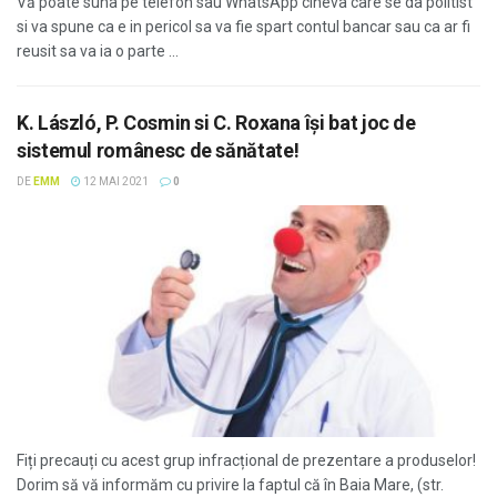
Vă poate suna pe telefon sau WhatsApp cineva care se da politist
si va spune ca e in pericol sa va fie spart contul bancar sau ca ar fi
reusit sa va ia o parte ...
K. László, P. Cosmin si C. Roxana își bat joc de
sistemul românesc de sănătate!
DE
EMM
12 MAI 2021
0
Fiți precauți cu acest grup infracțional de prezentare a produselor!
Dorim să vă informăm cu privire la faptul că în Baia Mare, (str.