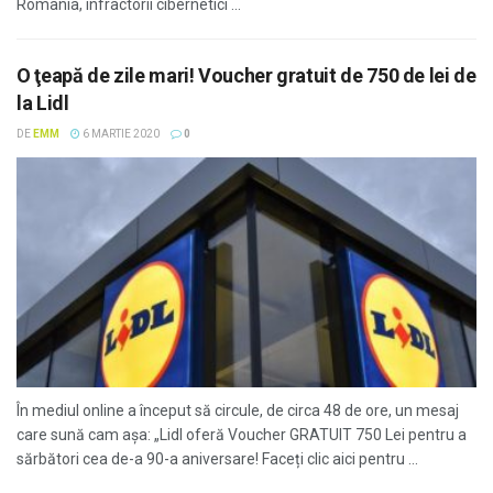
România, infractorii cibernetici ...
O ţeapă de zile mari! Voucher gratuit de 750 de lei de
la Lidl
DE
EMM
6 MARTIE 2020
0
În mediul online a început să circule, de circa 48 de ore, un mesaj
care sună cam aşa: „Lidl oferă Voucher GRATUIT 750 Lei pentru a
sărbători cea de-a 90-a aniversare! Faceți clic aici pentru ...