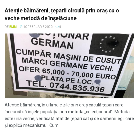
Atenție băimăreni, țeparii circulă prin oraș cu o
veche metodă de înșelăciune
DE
EMM
10 FEBRUARIE 2020
0
Atenție băimăreni, în ultimele zile prin oraș circulă țepari care
încearcă să înșele populația prin metoda „colecționarul”. Metoda
este una veche, verificată atât de țepari cât și de oamenii legii care
și explică mecanismul. Cum ...