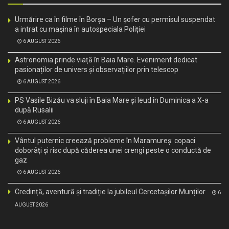
Urmărire ca în filme în Borșa – Un șofer cu permisul suspendat
a intrat cu mașina în autospeciala Poliției
6 AUGUST 2026
Astronomia prinde viață în Baia Mare. Eveniment dedicat
pasionaților de univers și observațiilor prin telescop
6 AUGUST 2026
PS Vasile Bizău va sluji în Baia Mare și Ieud în Duminica a X-a
după Rusalii
6 AUGUST 2026
Vântul puternic creează probleme în Maramureș: copaci
doborâți și risc după căderea unei crengi peste o conductă de
gaz
6 AUGUST 2026
Credință, aventură și tradiție la jubileul Cercetașilor Munților
6
AUGUST 2026