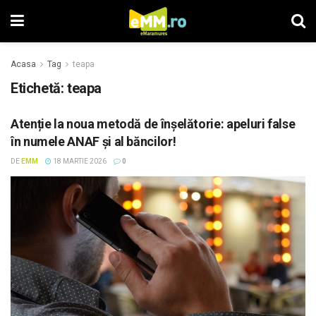
Acasa
Tag
teapa
Etichetă: teapa
Atenție la noua metodă de înșelătorie: apeluri false
în numele ANAF și al băncilor!
DE
EMM
18 MARTIE 2026
0