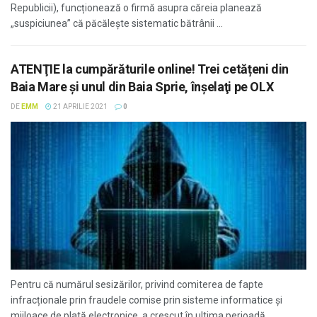
Republicii), funcționează o firmă asupra căreia planează
„suspiciunea” că păcălește sistematic bătrânii ...
ATENŢIE la cumpărăturile online! Trei cetățeni din
Baia Mare și unul din Baia Sprie, înşelaţi pe OLX
DE
EMM
21 APRILIE 2021
0
Pentru că numărul sesizărilor, privind comiterea de fapte
infracționale prin fraudele comise prin sisteme informatice și
mijloace de plată electronice, a crescut în ultima perioadă,