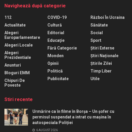
Navighează după categorie
112
COVID-19
Război În Ucraina
Actualitate
Cultură
Sănătate
Alegeri
Editorial
Social
Europarlamentare
Educaţie
Sport
Alegeri Locale
Fără Categorie
Știri Externe
Alegeri
Monden
Știri Naționale
Prezidentiale
Opinii
Știrile Zilei
Anunturi
Politică
Timp Liber
Bloguri EMM
Publicitate
Utile
Chipuri De
Poveste
Stiri recente
Urmărire ca în filme în Borșa – Un șofer cu
permisul suspendat a intrat cu mașina în
autospeciala Poliției
6 AUGUST 2026