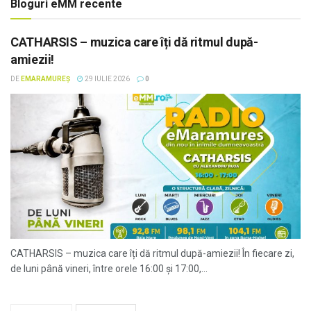
Bloguri eMM recente
CATHARSIS – muzica care îți dă ritmul după-
amiezii!
DE
EMARAMUREȘ
29 IULIE 2026
0
CATHARSIS – muzica care îți dă ritmul după-amiezii! În fiecare zi,
de luni până vineri, între orele 16:00 și 17:00,...