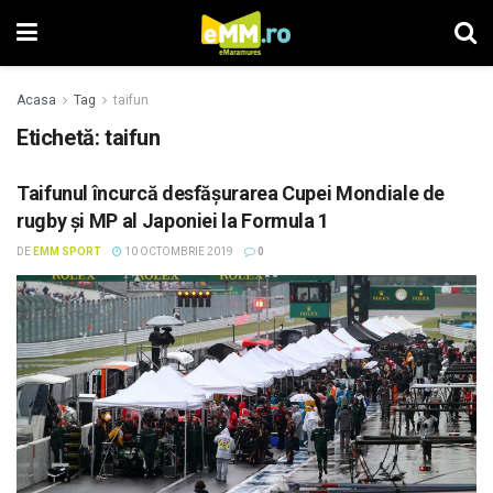
Acasa
Tag
taifun
Etichetă: taifun
Taifunul încurcă desfășurarea Cupei Mondiale de
rugby și MP al Japoniei la Formula 1
DE
EMM SPORT
10 OCTOMBRIE 2019
0