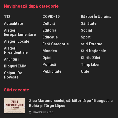
Navighează după categorie
112
COVID-19
Război În Ucraina
Actualitate
Cultură
Sănătate
Alegeri
Editorial
Social
Europarlamentare
Educaţie
Sport
Alegeri Locale
Fără Categorie
Știri Externe
Alegeri
Monden
Știri Naționale
Prezidentiale
Opinii
Știrile Zilei
Anunturi
Politică
Timp Liber
Bloguri EMM
Publicitate
Utile
Chipuri De
Poveste
Stiri recente
Ziua Maramureșului, sărbătorită pe 15 august la
Rohia și Târgu Lăpuș
10 AUGUST 2026