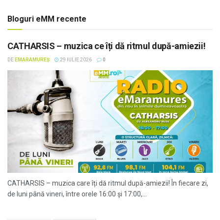
Bloguri eMM recente
CATHARSIS – muzica ce îți dă ritmul după-amiezii!
DE
EMARAMUREȘ
29 IULIE 2026
0
CATHARSIS – muzica care îți dă ritmul după-amiezii! În fiecare zi,
de luni până vineri, între orele 16:00 și 17:00,...