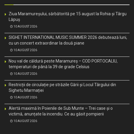
Ziua Maramureșului, sărbătorită pe 15 august la Rohia și Târgu
Lăpuș
10 AUGUST 2026
SIGHET INTERNATIONAL MUSIC SUMMER 2026 debutează luni,
cu un concert extraordinar la două piane
10 AUGUST 2026
Nou val de căldură peste Maramureș – COD PORTOCALIU,
temperaturi de până la 39 de grade Celsius
10 AUGUST 2026
Restricții de circulație pe străzile Gării și Locul Târgului din
Sighetu Marmației
10 AUGUST 2026
Alertă maximă în Poienile de Sub Munte – Trei case și o
victimă, anunțate la incendiu. Ce au găsit pompierii
10 AUGUST 2026