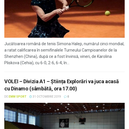
Jucătoarea română de tenis Simona Halep, numărul cinci mondial,
a ratat calificarea în semifinalele Turneului Campioanelor de la
Shenzhen (China), după ce a fost învinsă, vineri, de Karolina
Pliskova (Cehia), cu 6-0, 2-6, 6-4, în...
VOLEI – Divizia A1 – Știința Explorări va juca acasă
cu Dinamo (sâmbătă, ora 17.00)
DE
EMM SPORT
31 OCTOMBRIE 2019
0