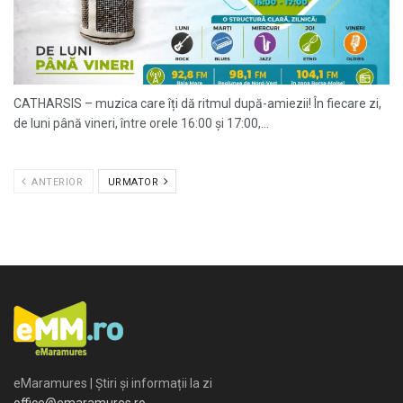
CATHARSIS – muzica care îți dă ritmul după-amiezii! În fiecare zi,
de luni până vineri, între orele 16:00 și 17:00,...
ANTERIOR
URMATOR
eMaramures | Știri și informații la zi
office@emaramures.ro