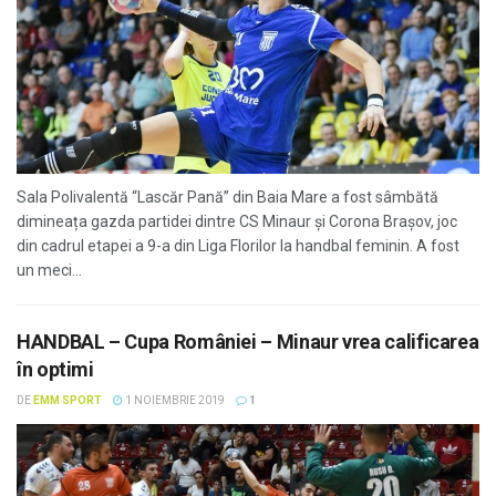
Sala Polivalentă “Lascăr Pană” din Baia Mare a fost sâmbătă
dimineața gazda partidei dintre CS Minaur și Corona Brașov, joc
din cadrul etapei a 9-a din Liga Florilor la handbal feminin. A fost
un meci...
HANDBAL – Cupa României – Minaur vrea calificarea
în optimi
DE
EMM SPORT
1 NOIEMBRIE 2019
1