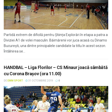
Partidă extrem de dificilă pentru Știința Explorări în etapa a patra a
Diviziei A1 de volei masculin. Băimărenii vor juca acasă cu Dinamo
București, una dintre principalele candidate la titlu în acest sezon.
Întâlnirea se...
HANDBAL – Liga Florilor – CS Minaur joacă sâmbătă
cu Corona Brașov (ora 11.00)
DE
EMM SPORT
31 OCTOMBRIE 2019
0