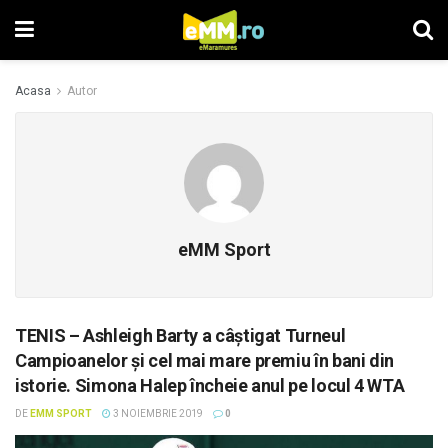
Acasa
Autor
eMM Sport
TENIS – Ashleigh Barty a câştigat Turneul
Campioanelor şi cel mai mare premiu în bani din
istorie. Simona Halep încheie anul pe locul 4 WTA
DE
EMM SPORT
3 NOIEMBRIE 2019
0