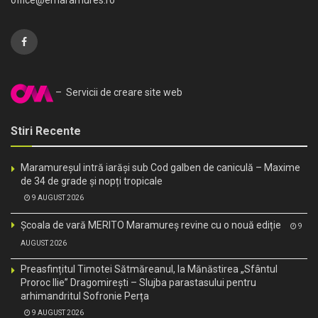
– Servicii de creare site web
Stiri Recente
Maramureșul intră iarăși sub Cod galben de caniculă – Maxime
de 34 de grade și nopți tropicale
9 AUGUST 2026
Școala de vară MERITO Maramureș revine cu o nouă ediție
9
AUGUST 2026
Preasfințitul Timotei Sătmăreanul, la Mănăstirea „Sfântul
Proroc Ilie” Dragomirești – Slujba parastasului pentru
arhimandritul Sofronie Perța
9 AUGUST 2026