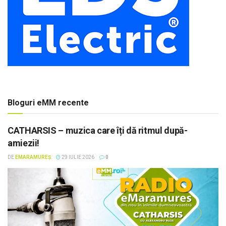
Bloguri eMM recente
CATHARSIS – muzica care îți dă ritmul după-
amiezii!
DE
EMARAMUREȘ
29 IULIE 2026
0