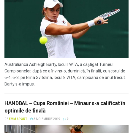
Australianca Ashleigh Barty, locul I WTA, a câştigat Turneul
Campioanelor, după ce a învins-o, duminică, în finală, cu scorul de
6-4, 6-3, pe Elina Svitolina, locul 8 WTA, campioana de anul trecut.
Barty s-a impus...
HANDBAL – Cupa României – Minaur s-a calificat în
optimile de finală
DE
EMM SPORT
3 NOIEMBRIE 2019
0