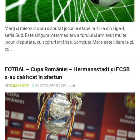
Marți și miercuri s-au disputat jocurile etapei a 11-a din Liga 4,
seria Sud. Este singura intermediară a turului și am avut multe
jocuri disputate, cu scoruri strânse. Șomcuta Mare este lidera la zi,
cu...
FOTBAL – Cupa României – Hermannstadt și FCSB
s-au calificat în sferturi
DE
EMM SPORT
31 OCTOMBRIE 2019
0