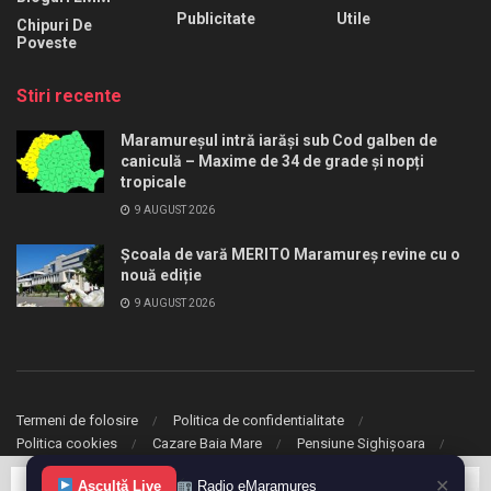
Publicitate
Utile
Chipuri De
Poveste
Stiri recente
Maramureșul intră iarăși sub Cod galben de
caniculă – Maxime de 34 de grade și nopți
tropicale
9 AUGUST 2026
Școala de vară MERITO Maramureș revine cu o
nouă ediție
9 AUGUST 2026
Termeni de folosire
Politica de confidentialitate
Politica cookies
Cazare Baia Mare
Pensiune Sighișoara
✕
© 2020 eMaramures. Toate drepturile rezervate.
Ascultă Live
Radio eMaramureș