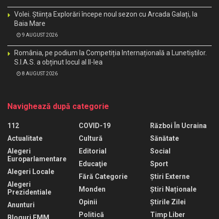
Volei. Știința Explorări începe noul sezon cu Arcada Galați, la
Baia Mare
9 AUGUST 2026
România, pe podium la Competiția Internațională a Lunetiștilor.
S.I.A.S. a obținut locul al II-lea
8 AUGUST 2026
Navighează după categorie
112
COVID-19
Război În Ucraina
Actualitate
Cultură
Sănătate
Alegeri
Editorial
Social
Europarlamentare
Educaţie
Sport
Alegeri Locale
Fără Categorie
Știri Externe
Alegeri
Monden
Știri Naționale
Prezidentiale
Opinii
Știrile Zilei
Anunturi
Politică
Timp Liber
Bloguri EMM