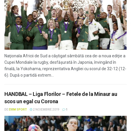
Naţionala Africii de Sud a câştigat sâmbătă cea de-a noua ediţie a
Cupei Mondiale la rugby, desfăşurată în Japonia, învingând în
finală, la Yokohama, reprezentativa Angliei cu scorul de 32-12 (12-
6). După o partidă extrem...
HANDBAL – Liga Florilor – Fetele de la Minaur au
scos un egal cu Corona
DE
EMM SPORT
2 NOIEMBRIE 2019
1