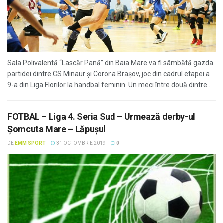
Sala Polivalentă “Lascăr Pană” din Baia Mare va fi sâmbătă gazda
partidei dintre CS Minaur și Corona Brașov, joc din cadrul etapei a
9-a din Liga Florilor la handbal feminin. Un meci între două dintre...
FOTBAL – Liga 4. Seria Sud – Urmează derby-ul
Șomcuta Mare – Lăpușul
DE
EMM SPORT
31 OCTOMBRIE 2019
0