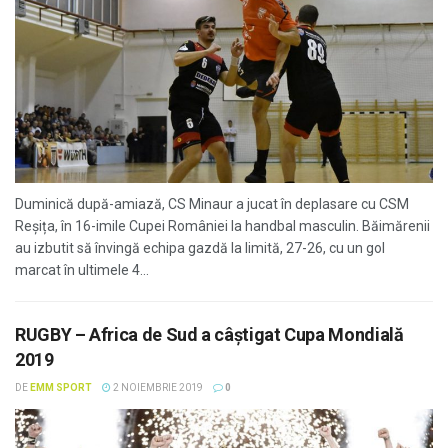
Duminică după-amiază, CS Minaur a jucat în deplasare cu CSM
Reșița, în 16-imile Cupei României la handbal masculin. Băimărenii
au izbutit să învingă echipa gazdă la limită, 27-26, cu un gol
marcat în ultimele 4...
RUGBY – Africa de Sud a câștigat Cupa Mondială
2019
DE
EMM SPORT
2 NOIEMBRIE 2019
0