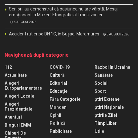
Seniorii au demonstrat că pasiunea nu are vârstă. Mesaj
emoționant la Muzeul Etnografic al Transilvaniei
5 AUGUST 2026
Accident rutier pe DN 1C, în Bușag, Maramureș
5 AUGUST 2026
Navighează după categorie
112
COVID-19
Război În Ucraina
Actualitate
Cultură
Sănătate
Alegeri
Editorial
Social
Europarlamentare
Educaţie
Sport
Alegeri Locale
Fără Categorie
Știri Externe
Alegeri
Monden
Știri Naționale
Prezidentiale
Opinii
Știrile Zilei
Anunturi
Politică
Timp Liber
Bloguri EMM
Publicitate
Utile
Chipuri De
Poveste