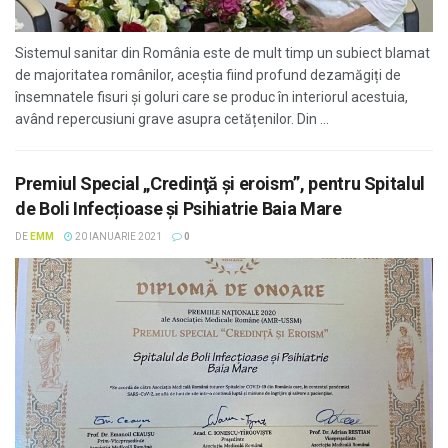
Sistemul sanitar din România este de mult timp un subiect blamat
de majoritatea românilor, aceștia fiind profund dezamăgiți de
însemnatele fisuri și goluri care se produc în interiorul acestuia,
având repercusiuni grave asupra cetățenilor. Din ...
Premiul Special „Credinţă şi eroism”, pentru Spitalul
de Boli Infecțioase și Psihiatrie Baia Mare
DE
EMM
20 IANUARIE 2021
0