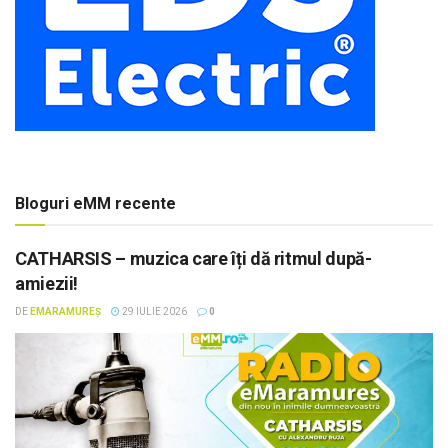
Bloguri eMM recente
CATHARSIS – muzica care îți dă ritmul după-
amiezii!
DE
EMARAMUREȘ
29 IULIE 2026
0