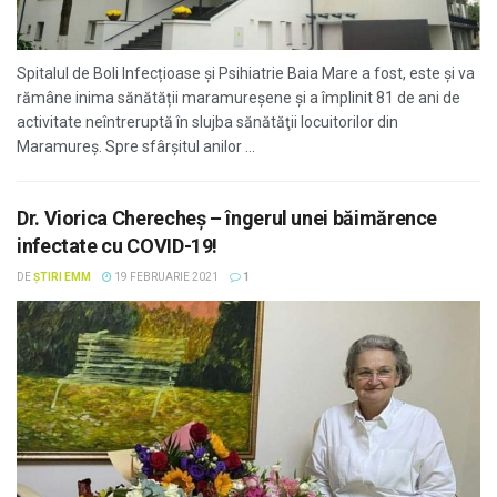
Spitalul de Boli Infecțioase și Psihiatrie Baia Mare a fost, este şi va
rămâne inima să­nă­tății maramureșene şi a împlinit 81 de ani de
activitate neîntreruptă în slujba sănătăţii locuitorilor din
Maramureş. Spre sfârșitul anilor ...
Dr. Viorica Cherecheș – îngerul unei băimărence
infectate cu COVID-19!
DE
ȘTIRI EMM
19 FEBRUARIE 2021
1