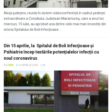
Aleșii județeni, reuniți în sistem videoconferință în cadrul ședinței
extraordinare a Consiliului Județean Maramureș, care a avut loc
miercuri, 15 iulie, au aprobat una dintre cele mai mari investiții din
istoria Spitalului de Boli Infecțioase ...
Din 15 aprilie, la Spitalul de Boli Infecţioase şi
Psihiatrie încep testările potențialelor infecții cu
noul coronavirus
DE
EMM
14 APRILIE 2020
0