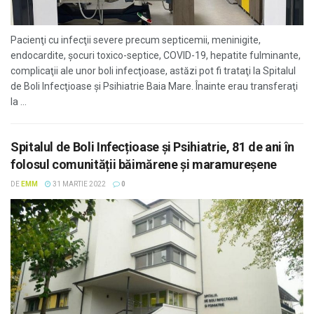
Pacienţi cu infecţii severe precum septicemii, meninigite,
endocardite, şocuri toxico-septice, COVID-19, hepatite fulminante,
complicaţii ale unor boli infecţioase, astăzi pot fi trataţi la Spitalul
de Boli Infecţioase şi Psihiatrie Baia Mare. Înainte erau transferaţi
la ...
Spitalul de Boli Infecțioase și Psihiatrie, 81 de ani în
folosul comunității băimărene și maramureșene
DE
EMM
31 MARTIE 2022
0