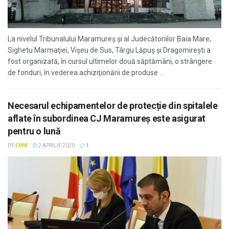
La nivelul Tribunalului Maramureş şi al Judecătoriilor Baia Mare,
Sighetu Marmaţiei, Vişeu de Sus, Târgu Lăpuş şi Dragomireşti a
fost organizată, în cursul ultimelor două săptămâni, o strângere
de fonduri, în vederea achiziţionării de produse ...
Necesarul echipamentelor de protecție din spitalele
aflate în subordinea CJ Maramureş este asigurat
pentru o lună
DE
EMM
2 APRILIE 2020
1