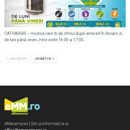
CATHARSIS – muzica care îți dă ritmul după-amiezii! În fiecare zi,
de luni până vineri, între orele 16:00 și 17:00,...
ANTERIOR
URMATOR
eMaramures | Știri și informații la zi
office@emaramures.ro