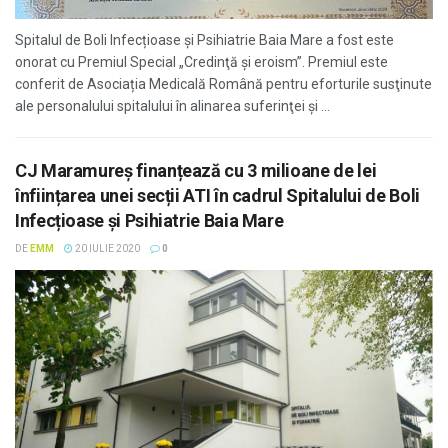
Spitalul de Boli Infecțioase și Psihiatrie Baia Mare a fost este
onorat cu Premiul Special „Credinţă şi eroism”. Premiul este
conferit de Asociația Medicală Română pentru eforturile susţinute
ale personalului spitalului în alinarea suferinţei şi ...
CJ Maramureș finanțează cu 3 milioane de lei
înființarea unei secții ATI în cadrul Spitalului de Boli
Infecțioase și Psihiatrie Baia Mare
DE
EMM
20 IULIE 2020
0