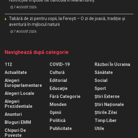
7 AUGUST 2026
Tabără de zi pentru copii, la Ferești – O zi de joacă, tradiție și
aventură în mijlocul naturii
7 AUGUST 2026
Navighează după categorie
112
COVID-19
Război În Ucraina
Actualitate
Cultură
Sănătate
Alegeri
Editorial
Social
Europarlamentare
Educaţie
Sport
Alegeri Locale
Fără Categorie
Știri Externe
Alegeri
Monden
Știri Naționale
Prezidentiale
Opinii
Știrile Zilei
Anunturi
Politică
Timp Liber
Bloguri EMM
Publicitate
Utile
Chipuri De
Poveste