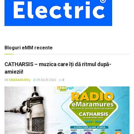
Bloguri eMM recente
CATHARSIS – muzica care îți dă ritmul după-
amiezii!
DE
EMARAMUREȘ
29 IULIE 2026
0