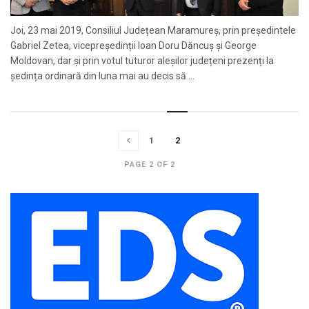
Joi, 23 mai 2019, Consiliul Județean Maramureș, prin președintele
Gabriel Zetea, vicepreședinții Ioan Doru Dăncuș și George
Moldovan, dar și prin votul tuturor aleșilor județeni prezenți la
ședința ordinară din luna mai au decis să ...
1
2
PAGE 2 OF 2