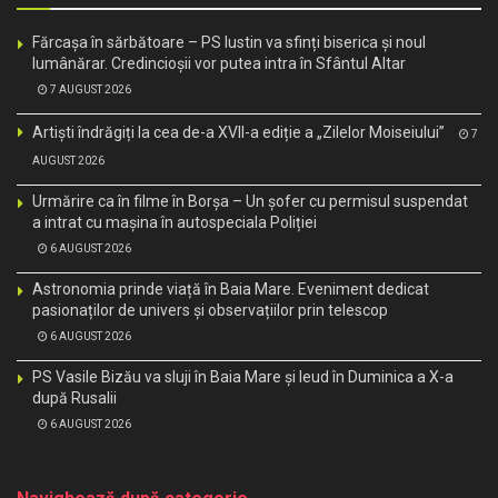
Fărcașa în sărbătoare – PS Iustin va sfinți biserica și noul
lumânărar. Credincioșii vor putea intra în Sfântul Altar
7 AUGUST 2026
Artiști îndrăgiți la cea de-a XVII-a ediție a „Zilelor Moiseiului”
7
AUGUST 2026
Urmărire ca în filme în Borșa – Un șofer cu permisul suspendat
a intrat cu mașina în autospeciala Poliției
6 AUGUST 2026
Astronomia prinde viață în Baia Mare. Eveniment dedicat
pasionaților de univers și observațiilor prin telescop
6 AUGUST 2026
PS Vasile Bizău va sluji în Baia Mare și Ieud în Duminica a X-a
după Rusalii
6 AUGUST 2026