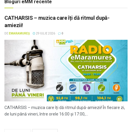
Bloguri eMM recente
CATHARSIS – muzica care îți dă ritmul după-
amiezii!
DE
EMARAMUREȘ
29 IULIE 2026
0
CATHARSIS – muzica care îți dă ritmul după-amiezii! În fiecare zi,
de luni până vineri, între orele 16:00 și 17:00,...