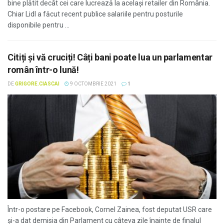
bine plătit decât cei care lucrează la același retailer din România.
Chiar Lidl a făcut recent publice salariile pentru posturile
disponibile pentru ...
Citiți și vă cruciți! Câți bani poate lua un parlamentar
român într-o lună!
DE
GRIGORE.CIASCAI
9 OCTOMBRIE 2021
1
Într-o postare pe Facebook, Cornel Zainea, fost deputat USR care
și-a dat demisia din Parlament cu câteva zile înainte de finalul