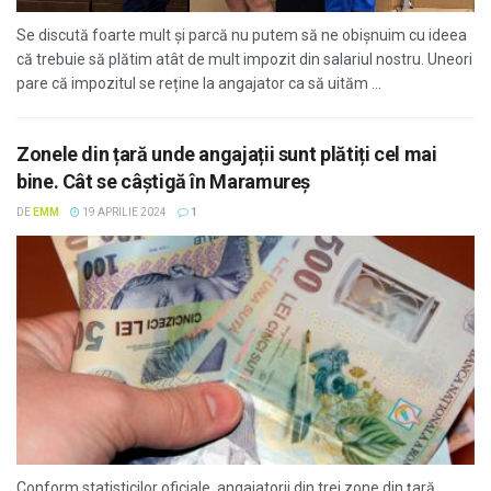
Se discută foarte mult și parcă nu putem să ne obișnuim cu ideea
că trebuie să plătim atât de mult impozit din salariul nostru. Uneori
pare că impozitul se reține la angajator ca să uităm ...
Zonele din țară unde angajații sunt plătiți cel mai
bine. Cât se câştigă în Maramureş
DE
EMM
19 APRILIE 2024
1
Conform statisticilor oficiale, angajatorii din trei zone din țară