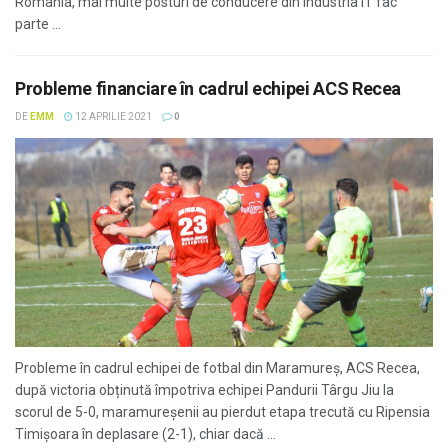
România, mai multe posturi de conducere din industria IT fac
parte ...
Probleme financiare în cadrul echipei ACS Recea
DE
EMM
12 APRILIE 2021
0
Probleme în cadrul echipei de fotbal din Maramureș, ACS Recea,
după victoria obținută împotriva echipei Pandurii Târgu Jiu la
scorul de 5-0, maramureșenii au pierdut etapa trecută cu Ripensia
Timișoara în deplasare (2-1), chiar dacă ...