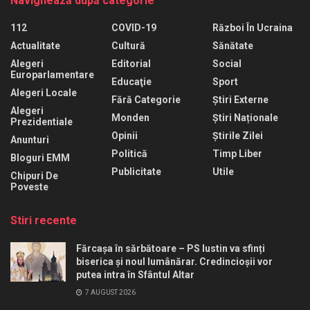
Navighează după categorie
112
COVID-19
Război În Ucraina
Actualitate
Cultură
Sănătate
Alegeri
Editorial
Social
Europarlamentare
Educaţie
Sport
Alegeri Locale
Fără Categorie
Știri Externe
Alegeri
Monden
Știri Naționale
Prezidentiale
Opinii
Știrile Zilei
Anunturi
Politică
Timp Liber
Bloguri EMM
Publicitate
Utile
Chipuri De
Poveste
Stiri recente
Fărcașa în sărbătoare – PS Iustin va sfinți
biserica și noul lumânărar. Credincioșii vor
putea intra în Sfântul Altar
7 AUGUST 2026