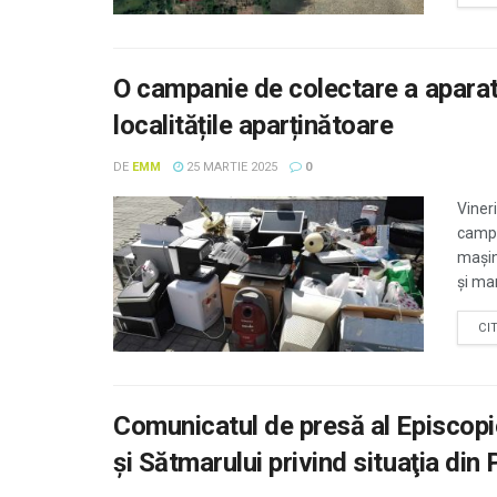
O campanie de colectare a aparate
localitățile aparținătoare
DE
EMM
25 MARTIE 2025
0
Viner
campa
mașin
și mar
CI
Comunicatul de presă al Episcop
și Sătmarului privind situaţia din