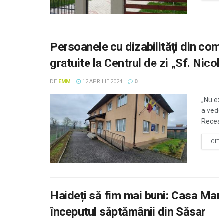
Persoanele cu dizabilităţi din co
gratuite la Centrul de zi „Sf. Nico
DE
EMM
12 APRILIE 2024
0
„Nu e
a ved
Recea,
CI
Haideți să fim mai buni: Casa Mari
începutul săptămânii din Săsar