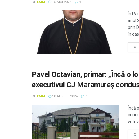
DE
EMM
15 MAI 2024
1
În Pa
anul 
prin 
în cas
CI
Pavel Octavian, primar: „Încă o l
executivul CJ Maramureș condus
DE
EMM
18 APRILIE 2024
0
Încă 
condu
votez
CI