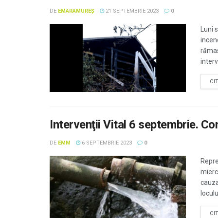
DE
EMARAMUREȘ
21 SEPTEMBRIE 2023
0
Luni 
incen
rămas
interv
CI
Intervenţii Vital 6 septembrie. C
DE
EMM
6 SEPTEMBRIE 2023
0
Repre
mierc
cauza
loculu
CI