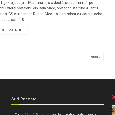
a Ligii 4 a județului Maramureș s-a desfăşurat duminică, pe
onul Viorel Mateianu din Baia Mare, protagoniste fiind Avântul
na şi CS Academica Recea. Meciul s-a terminat cu victoria celor
Recea, scor 1-0 ...
TESTE MAI MULT
Next
S
Stiri Recente
O nouă tabără, o mulțime de amintiri pentru copiii de