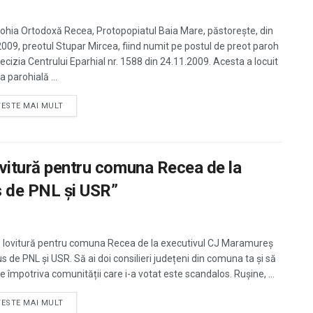
rohia Ortodoxă Recea, Protopopiatul Baia Mare, păstorește, din
2009, preotul Stupar Mircea, fiind numit pe postul de preot paroh
Decizia Centrului Eparhial nr. 1588 din 24.11.2009. Acesta a locuit
a parohială ...
TESTE MAI MULT
ovitură pentru comuna Recea de la
 de PNL și USR”
o lovitură pentru comuna Recea de la executivul CJ Maramureș
s de PNL și USR. Să ai doi consilieri județeni din comuna ta și să
e împotriva comunității care i-a votat este scandalos. Rușine, ...
TESTE MAI MULT