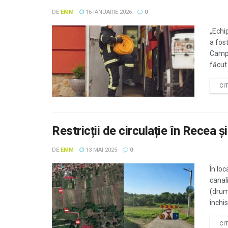
DE
EMM
16 IANUARIE 2026
0
„Echi
a fost
Campio
făcut
CI
Restricții de circulație în Recea ș
DE
EMM
13 MAI 2025
0
În loc
canal
(drumu
închis 
CI