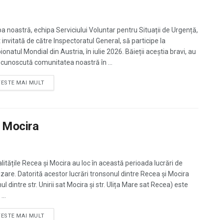
pa noastră, echipa Serviciului Voluntar pentru Situații de Urgență,
 invitată de către Inspectoratul General, să participe la
natul Mondial din Austria, în iulie 2026. Băieții aceștia bravi, au
 cunoscută comunitatea noastră în ...
TESTE MAI MULT
i Mocira
alitățile Recea și Mocira au loc în această perioada lucrări de
izare. Datorită acestor lucrări tronsonul dintre Recea și Mocira
l dintre str. Unirii sat Mocira și str. Ulița Mare sat Recea) este
...
TESTE MAI MULT