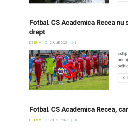
Fotbal. CS Academica Recea nu se 
drept
DE
EMM
12 IULIE 2023
1
Echip
anunț
politi
CI
Fotbal. CS Academica Recea, cam
DE
EMM
12 IUNIE 2023
0