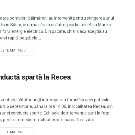
seara pompierii băimăreni au intervenit pentru stingerea unui
diu în Săsar, în urma căruia un întreg cartier din Baia Mare a
 fără energie electrică. Din păcate, chiar dacă aceștia au
enit rapid, pagubele ...
TESTE MAI MULT
onductă spartă la Recea
zentanţii Vital anunţă întreruperea furnizării apei potabile
uri, 6 septembrie, până la ora 14.00, în localitatea Recea, din
 unei conducte sparte. Echipele de intervenție sunt la fața
i, pentru remedierea situației și reluarea furnizării ...
TESTE MAI MULT