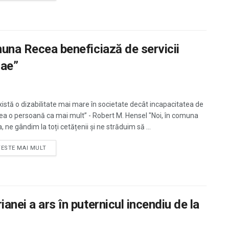
muna Recea beneficiază de servicii
lae”
xistă o dizabilitate mai mare în societate decât incapacitatea de
ea o persoană ca mai mult” - Robert M. Hensel "Noi, în comuna
 ne gândim la toți cetățenii și ne străduim să ...
TESTE MAI MULT
anei a ars în puternicul incendiu de la