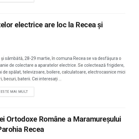
lor electrice are loc la Recea și
i și sâmbătă, 28-29 martie, în comuna Recea se va desfășura o
nie de colectare a aparatelor electrice. Se colectează frigidere,
i de spălat, televizoare, boilere, calculatoare, electrocasnice mici
i, becuri, baterii. Cei interesați ...
TESTE MAI MULT
iei Ortodoxe Române a Maramureșului
 Parohia Recea