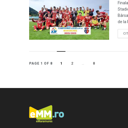
Final
Stadi
Bârsa
de la 
CI
1
2
…
8
PAGE 1 OF 8