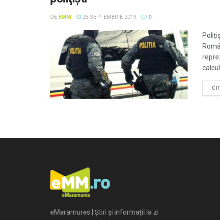
DE
EMM
25 SEPTEMBRIE 2019
0
Poliți
Român
reprez
calcul
CI
eMaramures | Știri și informații la zi