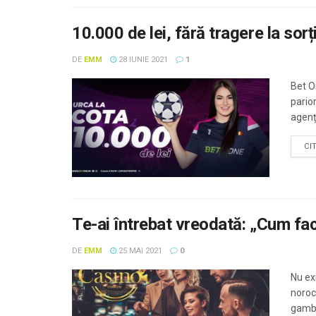
10.000 de lei, fără tragere la sorț
DE
EMM
28 IUNIE 2021
1
Bet O
parior
agenț
CI
Te-ai întrebat vreodată: „Cum fac 
DE
EMM
25 MAI 2021
0
Nu ex
noroc,
gambl