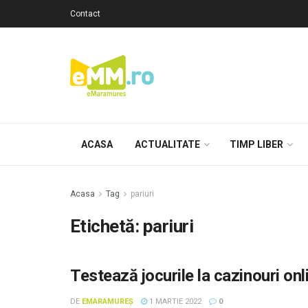
Contact
ACASA
ACTUALITATE
TIMP LIBER
Acasa
Tag
pariuri
Etichetă: pariuri
Testează jocurile la cazinouri onl
DE
EMARAMUREȘ
1 MARTIE 2022
0