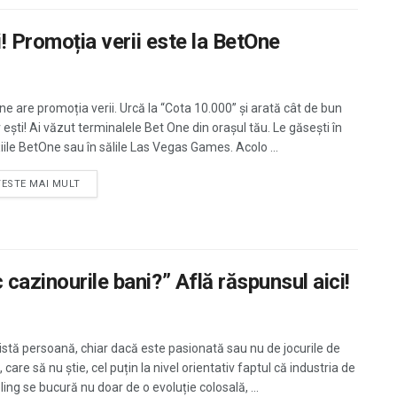
i! Promoția verii este la BetOne
ne are promoția verii. Urcă la “Cota 10.000” și arată cât de bun
 ești! Ai văzut terminalele Bet One din orașul tău. Le găsești în
iile BetOne sau în sălile Las Vegas Games. Acolo ...
TESTE MAI MULT
cazinourile bani?” Află răspunsul aici!
istă persoană, chiar dacă este pasionată sau nu de jocurile de
 care să nu știe, cel puțin la nivel orientativ faptul că industria de
ing se bucură nu doar de o evoluție colosală, ...