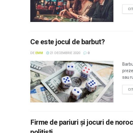
CI
Ce este jocul de barbut?
DE
EMM
21 DECEMBRIE 2020
0
Barbu
preze
sau ru
CI
Firme de pariuri şi jocuri de noro
poliţişti