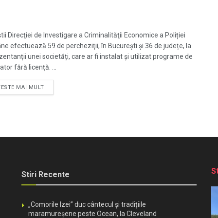
știi Direcţiei de Investigare a Criminalităţii Economice a Poliției
e efectuează 59 de percheziţii, în București și 36 de județe, la
entanții unei societăți, care ar fi instalat și utilizat programe de
ator fără licență. ...
TESTE MAI MULT
S
Stiri Recente
„Comorile Izei” duc cântecul și tradițiile
maramureșene peste Ocean, la Cleveland