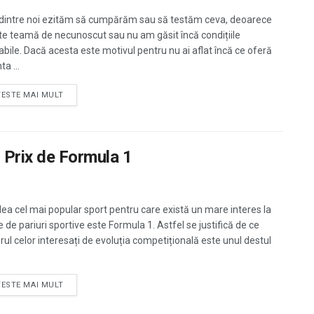
 dintre noi ezităm să cumpărăm sau să testăm ceva, deoarece
te teamă de necunoscut sau nu am găsit încă condițiile
abile. Dacă acesta este motivul pentru nu ai aflat încă ce oferă
ta ...
TESTE MAI MULT
 Prix de Formula 1
ilea cel mai popular sport pentru care există un mare interes la
 de pariuri sportive este Formula 1. Astfel se justifică de ce
ul celor interesați de evoluția competițională este unul destul
TESTE MAI MULT