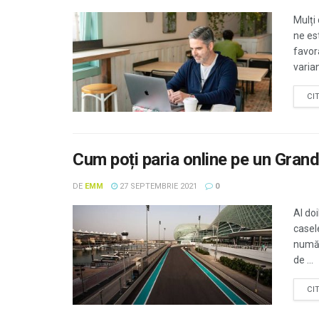
Mulți
ne es
favor
varian
CI
Cum poți paria online pe un Grand
DE
EMM
27 SEPTEMBRIE 2021
0
Al do
casele
număr
de ...
CI