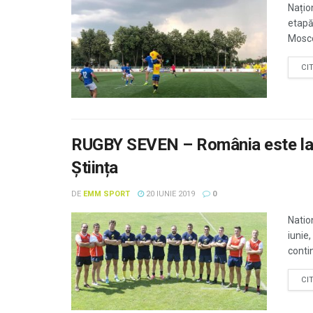
Națio
etapă 
Mosco
CI
RUGBY SEVEN – România este la 
Știința
DE
EMM SPORT
20 IUNIE 2019
0
Natio
iunie,
contin
CI