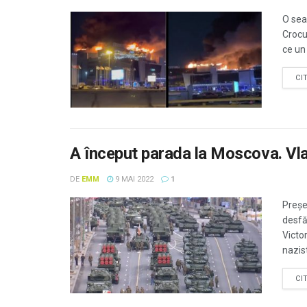
O sea
Crocu
ce un 
CI
A început parada la Moscova. Vlad
DE
EMM
9 MAI 2022
1
Preșe
desfă
Victo
nazist
CI