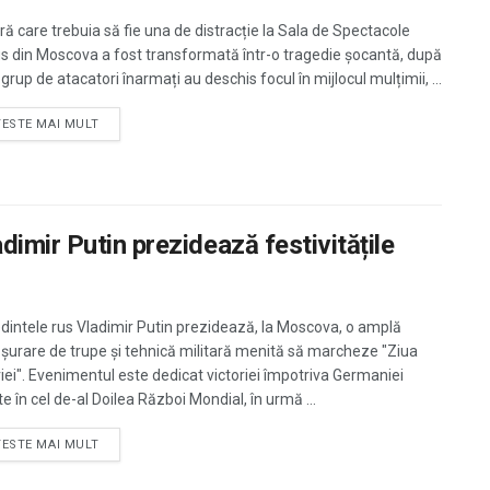
ră care trebuia să fie una de distracție la Sala de Spectacole
s din Moscova a fost transformată într-o tragedie șocantă, după
grup de atacatori înarmați au deschis focul în mijlocul mulțimii, ...
TESTE MAI MULT
imir Putin prezidează festivitățile
dintele rus Vladimir Putin prezidează, la Moscova, o amplă
șurare de trupe și tehnică militară menită să marcheze "Ziua
riei". Evenimentul este dedicat victoriei împotriva Germaniei
e în cel de-al Doilea Război Mondial, în urmă ...
TESTE MAI MULT