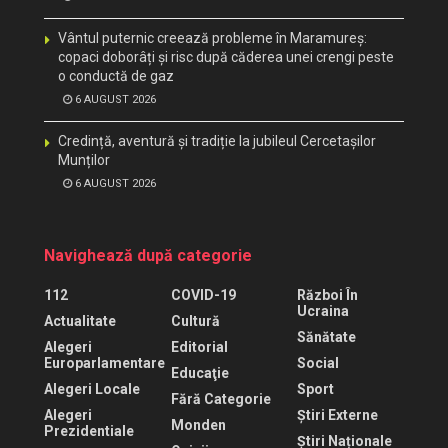
Vântul puternic creează probleme în Maramureș:
copaci doborâți și risc după căderea unei crengi peste
o conductă de gaz
6 AUGUST 2026
Credință, aventură și tradiție la jubileul Cercetașilor
Munților
6 AUGUST 2026
Navighează după categorie
112
COVID-19
Război În
Ucraina
Actualitate
Cultură
Sănătate
Alegeri
Editorial
Europarlamentare
Social
Educaţie
Alegeri Locale
Sport
Fără Categorie
Alegeri
Știri Externe
Monden
Prezidentiale
Știri Naționale