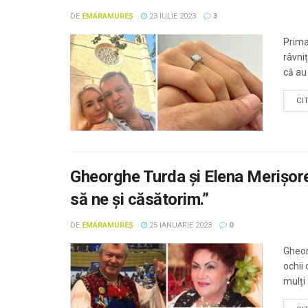
DE
EMARAMUREȘ
23 IULIE 2023
3
Prima
râvni
că au
CI
Gheorghe Turda și Elena Merișorea
să ne și căsătorim.”
DE
EMARAMUREȘ
25 IANUARIE 2023
0
Gheor
ochii 
mulți 