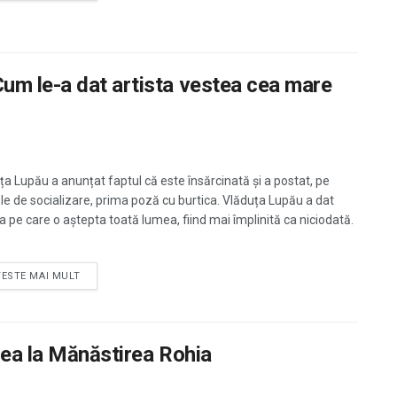
um le-a dat artista vestea cea mare
ța Lupău a anunțat faptul că este însărcinată și a postat, pe
ele de socializare, prima poză cu burtica. Vlăduța Lupău a dat
a pe care o aștepta toată lumea, fiind mai împlinită ca niciodată.
TESTE MAI MULT
rea la Mănăstirea Rohia