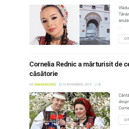
Vlădu
Tânăra
anula
...
CI
Cornelia Rednic a mărturisit de c
căsătorie
DE
EMARAMUREȘ
10 NOIEMBRIE 2019
0
Cântă
despr
Cornel
CI