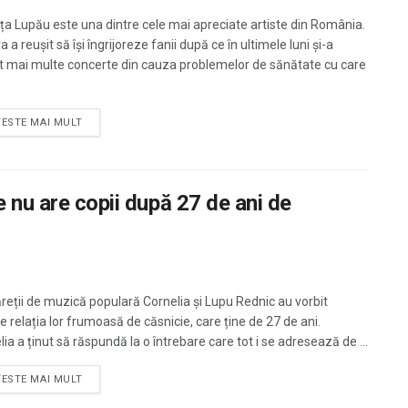
ța Lupău este una dintre cele mai apreciate artiste din România.
 a reuşit să îşi îngrijoreze fanii după ce în ultimele luni şi-a
t mai multe concerte din cauza problemelor de sănătate cu care
TESTE MAI MULT
e nu are copii după 27 de ani de
reții de muzică populară Cornelia și Lupu Rednic au vorbit
e relația lor frumoasă de căsnicie, care ține de 27 de ani.
ia a ținut să răspundă la o întrebare care tot i se adresează de ...
TESTE MAI MULT