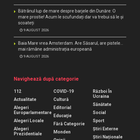
Bătrânul lup de mare despre barjele din Dunăre: O
mare prostie! Acum le scufundați dar va trebui să le și
scoateți
9 AUGUST 2026
Baia Mare vrea Amsterdam. Are Săsarul, are pistele…
mai rămâne administrația europeană
9 AUGUST 2026
Navighează după categorie
112
COVID-19
Război În
Ucraina
Actualitate
Cultură
Sănătate
Alegeri
Editorial
Europarlamentare
Social
Educaţie
Alegeri Locale
Sport
Fără Categorie
Alegeri
Știri Externe
Monden
Prezidentiale
Știri Naționale