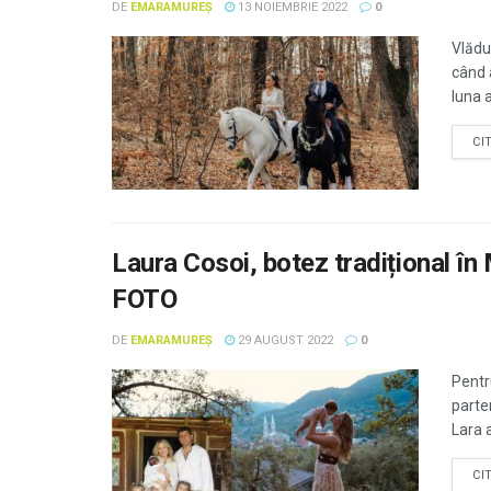
DE
EMARAMUREȘ
13 NOIEMBRIE 2022
0
Vlădu
când a
luna a
CI
Laura Cosoi, botez tradițional în
FOTO
DE
EMARAMUREȘ
29 AUGUST 2022
0
Pentru
parte
Lara a
CI