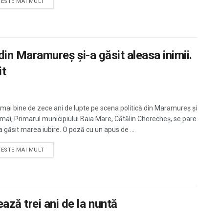
TESTE MAI MULT
 din Maramureș și-a găsit aleasa inimii.
it
mai bine de zece ani de lupte pe scena politică din Maramureș și
mai, Primarul municipiului Baia Mare, Cătălin Cherecheș, se pare
a găsit marea iubire. O poză cu un apus de ...
TESTE MAI MULT
ază trei ani de la nuntă