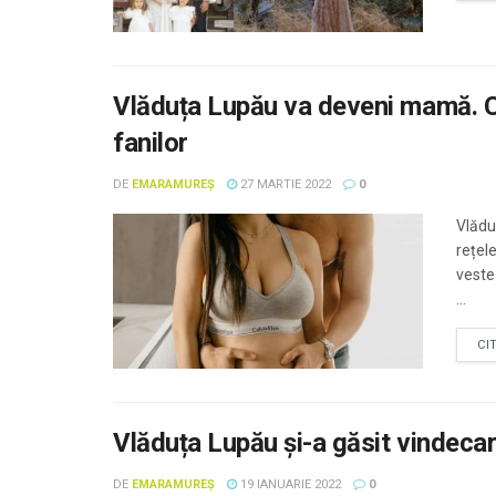
Vlăduța Lupău va deveni mamă. C
fanilor
DE
EMARAMUREȘ
27 MARTIE 2022
0
Vlădu
rețel
veste
...
CI
Vlăduța Lupău și-a găsit vindeca
DE
EMARAMUREȘ
19 IANUARIE 2022
0