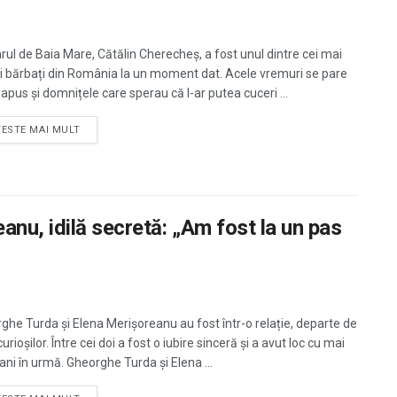
rul de Baia Mare, Cătălin Cherecheș, a fost unul dintre cei mai
ți bărbați din România la un moment dat. Acele vremuri se pare
 apus și domnițele care sperau că l-ar putea cuceri ...
TESTE MAI MULT
nu, idilă secretă: „Am fost la un pas
ghe Turda și Elena Merișoreanu au fost într-o relație, departe de
curioșilor. Între cei doi a fost o iubire sinceră și a avut loc cu mai
ani în urmă. Gheorghe Turda și Elena ...