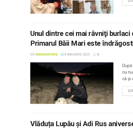
CI
Unul dintre cei mai râvniţi burlaci
Primarul Băii Mari este îndrăgost
DE
EMARAMUREȘ
8 IANUARIE 2023
0
După 
nu nu
că și-
CI
Vlăduța Lupău și Adi Rus aniverse