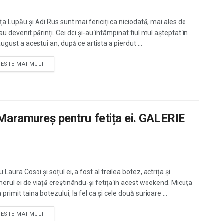
ța Lupău și Adi Rus sunt mai fericiți ca niciodată, mai ales de
u devenit părinți. Cei doi și-au întâmpinat fiul mul așteptat în
ugust a acestui an, după ce artista a pierdut ...
TESTE MAI MULT
 Maramureș pentru fetița ei. GALERIE
 Laura Cosoi și soțul ei, a fost al treilea botez, actrița și
nerul ei de viață creștinându-și fetița în acest weekend. Micuța
 primit taina botezului, la fel ca și cele două surioare ...
TESTE MAI MULT