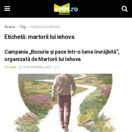
Acasa
Tag
martorii lui iehova
Etichetă: martorii lui iehova
Campania „Bucurie și pace într-o lume învrăjbită”,
organizată de Martorii lui Iehova
DE
EMM
15 SEPTEMBRIE 2022
1