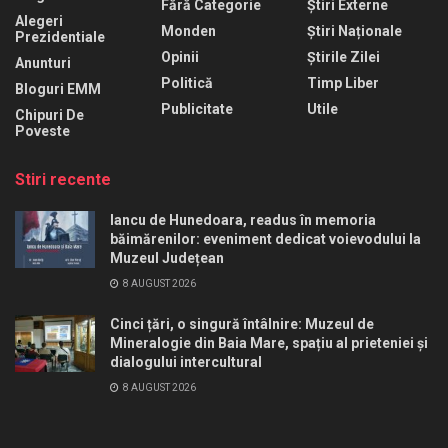
Fără Categorie
Știri Externe
Alegeri
Monden
Știri Naționale
Prezidentiale
Opinii
Știrile Zilei
Anunturi
Politică
Timp Liber
Bloguri EMM
Publicitate
Utile
Chipuri De
Poveste
Stiri recente
Iancu de Hunedoara, readus în memoria
băimărenilor: eveniment dedicat voievodului la
Muzeul Județean
8 AUGUST 2026
Cinci țări, o singură întâlnire: Muzeul de
Mineralogie din Baia Mare, spațiu al prieteniei și
dialogului intercultural
8 AUGUST 2026