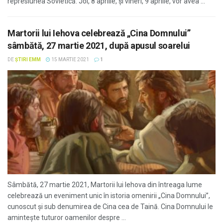
represiunea Sovietică. Joi, 8 aprilie, și vineri, 9 aprilie, vor avea ...
Martorii lui Iehova celebrează „Cina Domnului”
sâmbătă, 27 martie 2021, după apusul soarelui
DE
ȘTIRI EMM
15 MARTIE 2021
1
Sâmbătă, 27 martie 2021, Martorii lui Iehova din întreaga lume
celebrează un eveniment unic în istoria omenirii „Cina Domnului”,
cunoscut și sub denumirea de Cina cea de Taină. Cina Domnului le
amintește tuturor oamenilor despre ...