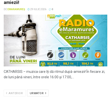
amiezii!
DE
EMARAMUREȘ
29 IULIE 2026
0
CATHARSIS – muzica care îți dă ritmul după-amiezii! În fiecare zi,
de luni până vineri, între orele 16:00 și 17:00,...
ANTERIOR
URMATOR