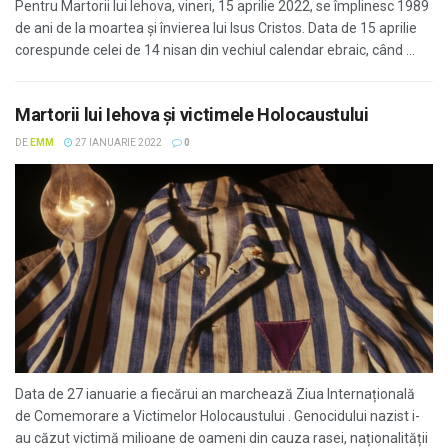
Pentru Martorii lui Iehova, vineri, 15 aprilie 2022, se împlinesc 1989
de ani de la moartea și învierea lui Isus Cristos. Data de 15 aprilie
corespunde celei de 14 nisan din vechiul calendar ebraic, când ...
Martorii lui Iehova și victimele Holocaustului
DE
EMM
27 IANUARIE 2022
0
Data de 27 ianuarie a fiecărui an marchează Ziua Internațională
de Comemorare a Victimelor Holocaustului . Genocidului nazist i-
au căzut victimă milioane de oameni din cauza rasei, naționalității