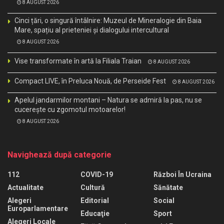
8 AUGUST 2026
Cinci țări, o singură întâlnire: Muzeul de Mineralogie din Baia
Mare, spațiu al prieteniei și dialogului intercultural
8 AUGUST 2026
Vise transformate în artă la Filiala Traian
8 AUGUST 2026
Compact LIVE, în Preluca Nouă, de Perseide Fest
8 AUGUST 2026
Apelul jandarmilor montani – Natura se admiră la pas, nu se
cucerește cu zgomotul motoarelor!
8 AUGUST 2026
Navighează după categorie
112
COVID-19
Război În Ucraina
Actualitate
Cultură
Sănătate
Alegeri
Editorial
Social
Europarlamentare
Educaţie
Sport
Alegeri Locale