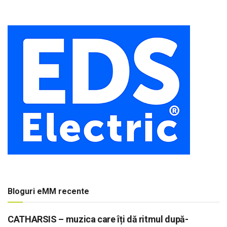
Bloguri eMM recente
CATHARSIS – muzica care îți dă ritmul după-