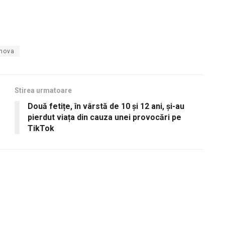
ehova
Stirea urmatoare
Două fetițe, în vârstă de 10 și 12 ani, și-au
pierdut viața din cauza unei provocări pe
TikTok