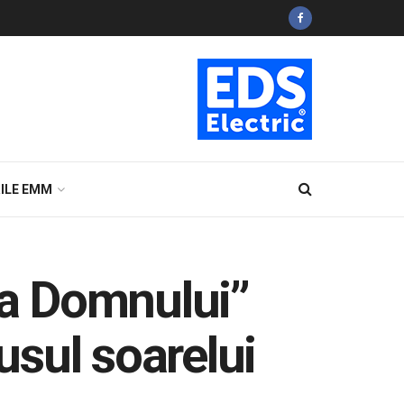
ILE EMM
na Domnului”
sul soarelui