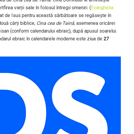
irea vieții sale în folosul întregii omeniri. (
Evanghelia
at de Isus pentru această sărbătoare se regăsește în
două cărți biblice,
Cina cea de Taină,
asemenea oricărei
 nisan (conform calendarului ebraic), după apusul soarelui.
ndarul ebraic în calendarele moderne este ziua de
27