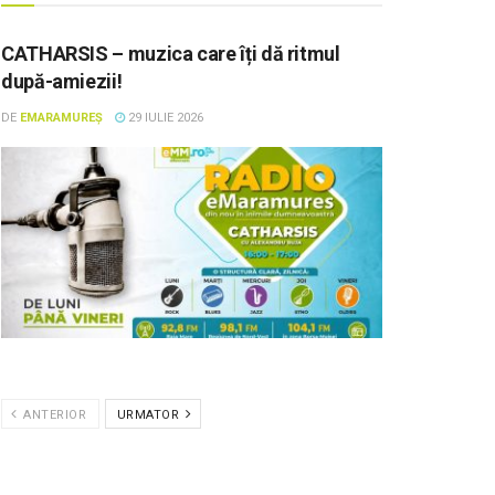
CATHARSIS – muzica care îți dă ritmul
după-amiezii!
DE
EMARAMUREȘ
29 IULIE 2026
ANTERIOR
URMATOR