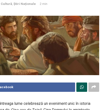
,
Cultură
,
Știri Naționale
2 min
Facebook
 întreaga lume celebrează un eveniment unic în istoria
rea de
Cina cea de Taină.
Cina Domnului le amintește