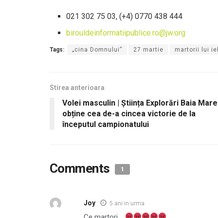
021 302 75 03, (+4) 0770 438 444
birouldeinformatiipublice.ro@jw.org
Tags:
„cina Domnului”
27 martie
martorii lui i
Stirea anterioara
Volei masculin | Știința Explorări Baia Mare
obține cea de-a cincea victorie de la
începutul campionatului
Comments
1
Joy
5 ani in urma
Ce martori…..