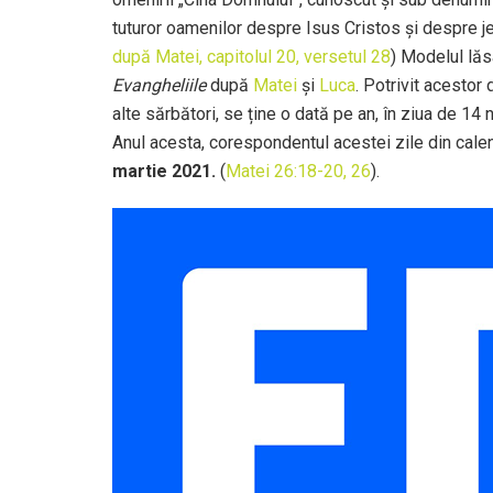
tuturor oamenilor despre Isus Cristos și despre jertf
după Matei, capitolul 20, versetul 28
) Modelul lăs
Evangheliile
după
Matei
și
Luca
. Potrivit acestor 
alte sărbători, se ține o dată pe an, în ziua de 14
Anul acesta, corespondentul acestei zile din cale
martie 2021.
(
Matei 26:18-20,
26
).