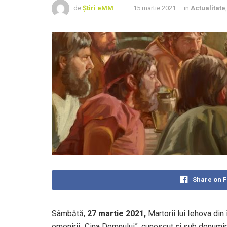
de
Știri eMM
15 martie 2021
in
Actualitate
Share on 
Sâmbătă,
27 martie 2021,
Martorii lui Iehova din
omenirii „Cina Domnului”, cunoscut și sub denumi