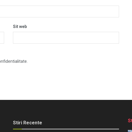
Sit web
nfidentialitate.
S
Stiri Recente